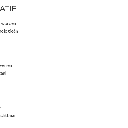
ATIE
n worden
hnologieën
even en
taal
.
e
ichtbaar