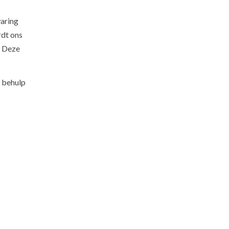
waring
rdt ons
. Deze
t behulp