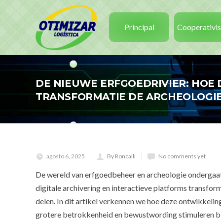
Principal
Cooperativi
DE NIEUWE ERFGOEDRIVIER: HOE 
TRANSFORMATIE DE ARCHEOLOGI
agosto 6, 2025
By Roncalli
No comments yet
De wereld van erfgoedbeheer en archeologie ondergaat
digitale archivering en interactieve platforms transf
delen. In dit artikel verkennen we hoe deze ontwikkelin
grotere betrokkenheid en bewustwording stimuleren bi