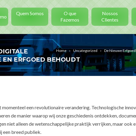
Quem Somos
O que
Nossos
smo
Fazemos
Clientes
DIGITALE
Home
Uncategorized
De Nieuwe Erfgoedri
E EN ERFGOED BEHOUDT
 momenteel een revolutionaire verandering. Technologische innov
ormeren de manier waarop wij onze geschiedenis ontdekken, docume
gen niet alleen de wetenschappelijke praktijk verrijken, maar ook 
j een breed publiek.