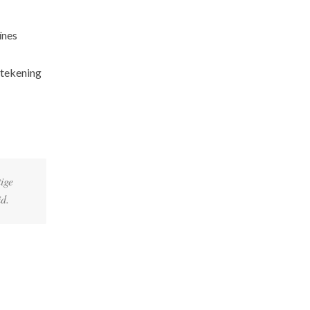
ïnes
tekening
ige
d.