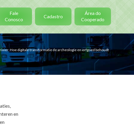
Fale
Área do
Cadastro
Conosco
Cooperado
vier: Hoe digitale transformatie de archeologie en erfgoed behoudt
aties,
nteren en
een