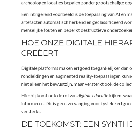
archeologen locaties bepalen zonder grootschalige op
Een intrigerend voorbeeld is de toepassing van AI en m
artefacten automatisch herkend en geclassificeerd word
menselijke fouten en beperkt destructieve onderzoeke
HOE ONZE DIGITALE HIER
CREËERT
Digitale platforms maken erfgoed toegankelijker dan ooi
rondleidingen en augmented reality-toepassingen kunne
niet alleen het bewustzijn, maar versterkt ook de colle
Hierbij komt ook de rol van
digitale educatie
kijken, waa
informeren. Dit is geen vervanging voor fysieke erfgoed
versterkt.
DE TOEKOMST: EEN SYNTH