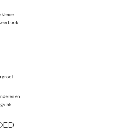
 kleine
seert ook
ergroot
onderen en
agvlak
OED