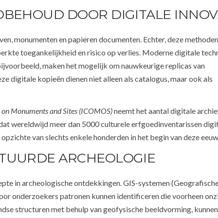
DBEHOUD DOOR DIGITALE INNOV
ieven, monumenten en papieren documenten. Echter, deze methode
rkte toegankelijkheid en risico op verlies. Moderne digitale tec
bijvoorbeeld, maken het mogelijk om nauwkeurige replicas van
 digitale kopieën dienen niet alleen als catalogus, maar ook als
il on Monuments and Sites (ICOMOS)
neemt het aantal digitale archi
dat wereldwijd meer dan 5000 culturele erfgoedinventarissen digi
opzichte van slechts enkele honderden in het begin van deze eeuw
STUURDE ARCHEOLOGIE
iepte in archeologische ontdekkingen. GIS-systemen (Geografisch
door onderzoekers patronen kunnen identificeren die voorheen onz
ondse structuren met behulp van geofysische beeldvorming, kunnen