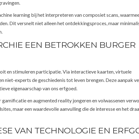
gravingen.
achine learning bij het interpreteren van composiet scans, waarmee
en. Dit versnelt niet alleen het ontdekkingsproces, maar minimali
n.
ARCHIE EEN BETROKKEN BURGER
t en stimuleren participatie. Via interactieve kaarten, virtuele
n niet-experts de geschiedenis tot leven brengen. Deze aanpak v
ctieve eigenaarschap van ons erfgoed.
r gamificatie en augmented reality jongeren en volwassenen verw
sites, maar een waardevolle aanvulling die de interesse en het dra
ESE VAN TECHNOLOGIE EN ERFG