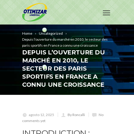
Home
Uncategorized
Depuis l’ouverture du marché en 2010, le secteur des
paris sportifs en France a connu une croissance
DEPUIS L’OUVERTURE DU
MARCHÉ EN 2010, LE
SECTEUR DES PARIS
SPORTIFS EN FRANCE A
CONNU UNE CROISSANCE
agosto 12, 2025
By Roncalli
No
comments yet
INTRODUCTION :