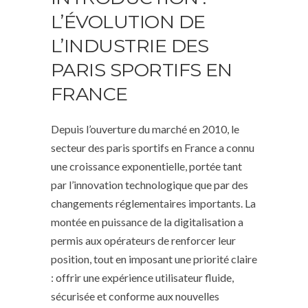
L’ÉVOLUTION DE
L’INDUSTRIE DES
PARIS SPORTIFS EN
FRANCE
Depuis l’ouverture du marché en 2010, le
secteur des paris sportifs en France a connu
une croissance exponentielle, portée tant
par l’innovation technologique que par des
changements réglementaires importants. La
montée en puissance de la digitalisation a
permis aux opérateurs de renforcer leur
position, tout en imposant une priorité claire
: offrir une expérience utilisateur fluide,
sécurisée et conforme aux nouvelles