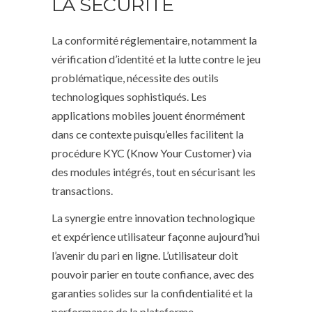
LA SÉCURITÉ
La conformité réglementaire, notamment la
vérification d’identité et la lutte contre le jeu
problématique, nécessite des outils
technologiques sophistiqués. Les
applications mobiles jouent énormément
dans ce contexte puisqu’elles facilitent la
procédure KYC (Know Your Customer) via
des modules intégrés, tout en sécurisant les
transactions.
La synergie entre innovation technologique
et expérience utilisateur façonne aujourd’hui
l’avenir du pari en ligne. L’utilisateur doit
pouvoir parier en toute confiance, avec des
garanties solides sur la confidentialité et la
performance de la plateforme.