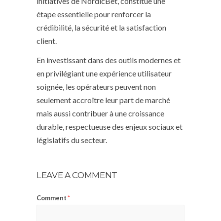
initiatives de NordicBet, constitue une
étape essentielle pour renforcer la
crédibilité, la sécurité et la satisfaction
client.
En investissant dans des outils modernes et
en privilégiant une expérience utilisateur
soignée, les opérateurs peuvent non
seulement accroître leur part de marché
mais aussi contribuer à une croissance
durable, respectueuse des enjeux sociaux et
législatifs du secteur.
LEAVE A COMMENT
Comment
*