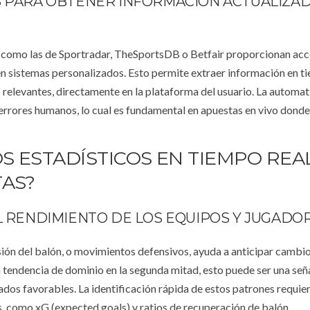
S PARA OBTENER INFORMACIÓN ACTUALIZA
) como las de Sportradar, TheSportsDB o Betfair proporcionan ac
en sistemas personalizados. Esto permite extraer información en ti
 relevantes, directamente en la plataforma del usuario. La automat
errores humanos, lo cual es fundamental en apuestas en vivo dond
 ESTADÍSTICOS EN TIEMPO REA
TAS?
L RENDIMIENTO DE LOS EQUIPOS Y JUGADO
sión del balón, o movimientos defensivos, ayuda a anticipar cambio
na tendencia de dominio en la segunda mitad, esto puede ser una señ
dos favorables. La identificación rápida de estos patrones requie
, como xG (expected goals) y ratios de recuperación de balón.