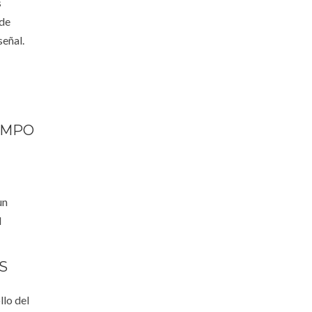
s
 de
señal.
EMPO
un
l
S
llo del