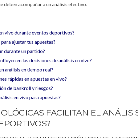
e deben acompañar a un análisis efectivo.
 en vivo durante eventos deportivos?
 para ajustar tus apuestas?
ar durante un partido?
fluyen en las decisiones de análisis en vivo?
en análisis en tiempo real?
es rápidas en apuestas en vivo?
ión de bankroll y riesgos?
nálisis en vivo para apuestas?
LÓGICAS FACILITAN EL ANÁLISI
EPORTIVOS?