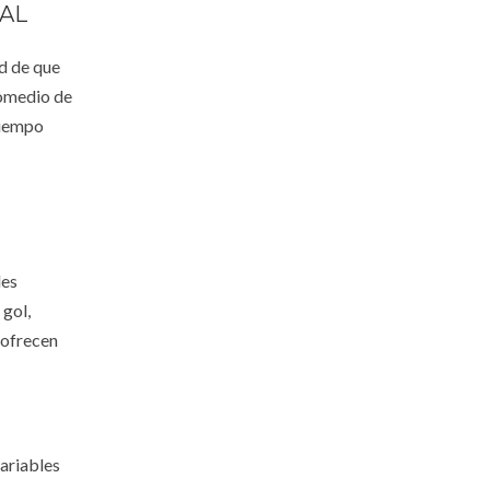
AL
ad de que
romedio de
tiempo
les
 gol,
 ofrecen
ariables