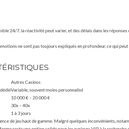
nible 24/7, la réactivité peut varier, et des délais dans les réponses
motions ne sont pas toujours expliqués en profondeur, ce qui peut
ÉRISTIQUES
Autres Casinos
 dédié
Variable, souvent moins personnalisé
10 000 € – 20 000 €
30x – 40x
1 à 3 jours
ience de jeu haut de gamme. Malgré quelques inconvénients, nota
eforme reste une option solide pour les parieurs VIP à la recherche 