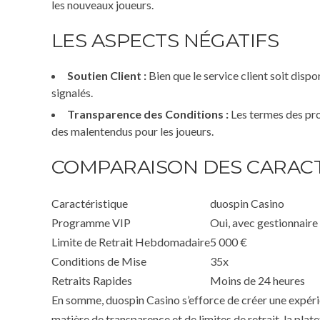
les nouveaux joueurs.
LES ASPECTS NÉGATIFS
Soutien Client :
Bien que le service client soit dispo
signalés.
Transparence des Conditions :
Les termes des pro
des malentendus pour les joueurs.
COMPARAISON DES CARACT
Caractéristique
duospin Casino
Programme VIP
Oui, avec gestionnaire
Limite de Retrait Hebdomadaire
5 000 €
Conditions de Mise
35x
Retraits Rapides
Moins de 24 heures
En somme, duospin Casino s’efforce de créer une expér
matière de transparence et de limites de retrait, la plat