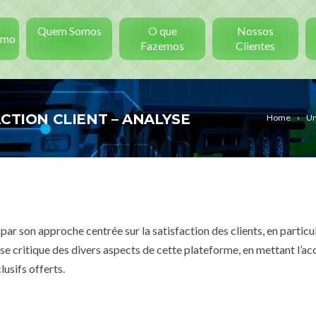
Quem Somos
O que
Nossos
smo
Fazemos
Clientes
CTION CLIENT – ANALYSE
Home
Un
par son approche centrée sur la satisfaction des clients, en particu
yse critique des divers aspects de cette plateforme, en mettant l’ac
lusifs offerts.