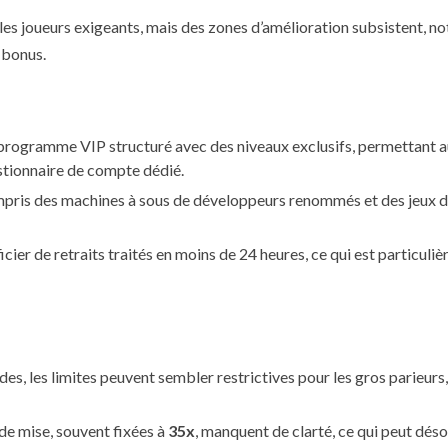
les joueurs exigeants, mais des zones d’amélioration subsistent, 
s bonus.
programme VIP structuré avec des niveaux exclusifs, permettant 
stionnaire de compte dédié.
mpris des machines à sous de développeurs renommés et des jeux d
er de retraits traités en moins de 24 heures, ce qui est particuli
ides, les limites peuvent sembler restrictives pour les gros parieurs
de mise, souvent fixées à
35x
, manquent de clarté, ce qui peut déso