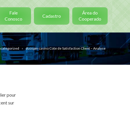
Fale
Área do
Cadastro
Conosco
Cooperado
categorized
duospin casino Cote de Satisfaction Client – Analyse
lier pour
cent sur