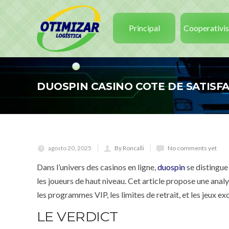
Principal
Cooperativi
DUOSPIN CASINO COTE DE SATISFA
agosto 20, 2025
By Roncalli
No comments yet
Dans l’univers des casinos en ligne,
duospin
se distingue 
les joueurs de haut niveau. Cet article propose une anal
les programmes VIP, les limites de retrait, et les jeux exc
LE VERDICT