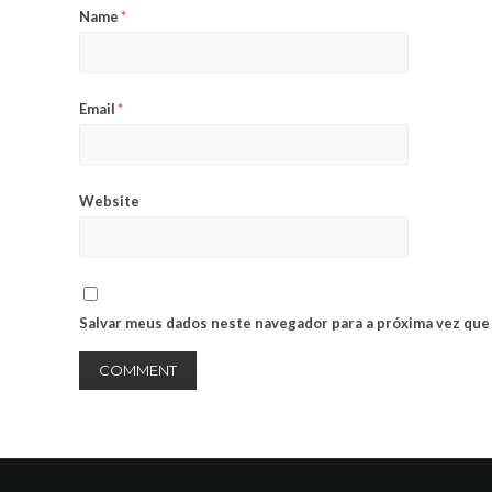
Name
*
Email
*
Website
Salvar meus dados neste navegador para a próxima vez que