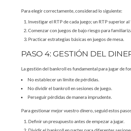
Para elegir correctamente, considerad lo siguiente:
Investigar el RTP de cada juego; un RTP superior al
Comenzar con juegos de bajo riesgo para familiariza
Practicar estrategias básicas en juegos de mesa.
PASO 4: GESTIÓN DEL DINE
La gestión del bankroll es fundamental para jugar de fo
No establecer un límite de pérdidas.
No dividir el bankroll en sesiones de juego.
Perseguir pérdidas de manera imprudente.
Para gestionar mejor vuestro dinero, seguid estos paso
Definir un presupuesto antes de empezar a jugar.
Dividir el bankroll en partes para diferentes sesione