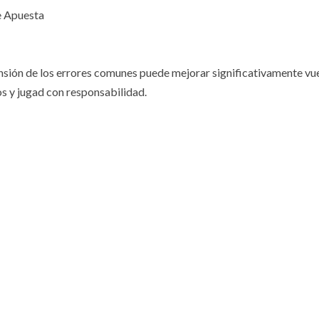
e Apuesta
nsión de los errores comunes puede mejorar significativamente vu
os y jugad con responsabilidad.