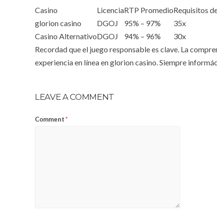
Casino
Licencia
RTP Promedio
Requisitos d
glorion casino
DGOJ
95% – 97%
35x
Casino Alternativo
DGOJ
94% – 96%
30x
Recordad que el juego responsable es clave. La compre
experiencia en línea en glorion casino. Siempre informá
LEAVE A COMMENT
Comment
*