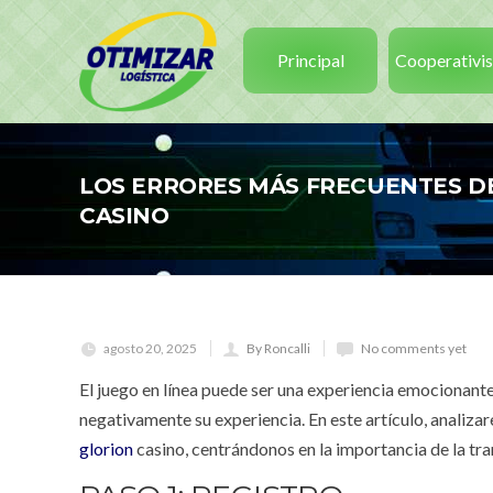
Principal
Cooperativi
LOS ERRORES MÁS FRECUENTES DE
CASINO
agosto 20, 2025
By Roncalli
No comments yet
El juego en línea puede ser una experiencia emocionant
negativamente su experiencia. En este artículo, analiz
glorion
casino, centrándonos en la importancia de la tra