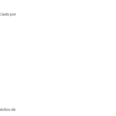
nciado por
isitos de