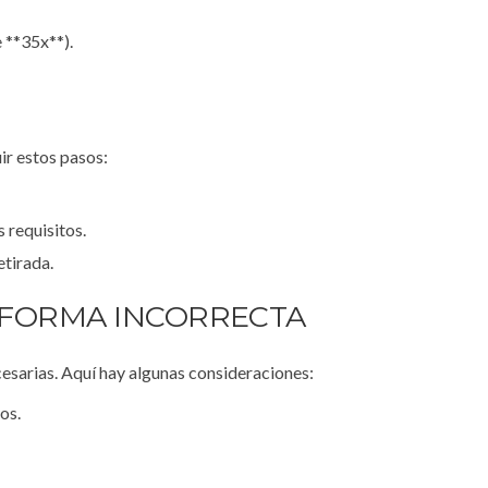
 **35x**).
ir estos pasos:
 requisitos.
etirada.
E FORMA INCORRECTA
cesarias. Aquí hay algunas consideraciones:
os.