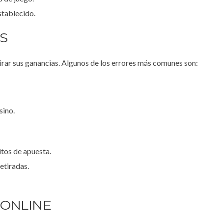
stablecido.
S
irar sus ganancias. Algunos de los errores más comunes son:
sino.
itos de apuesta.
etiradas.
 ONLINE