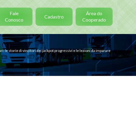
Fale
Área do
Cadastro
Conosco
Cooperado
ri: le storie di vincitori dei jackpot progressivi e le lezioni da imparare