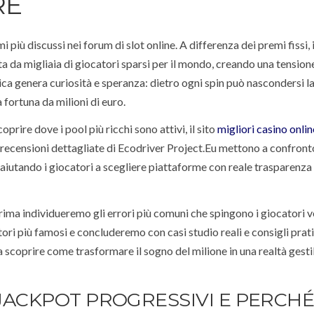
RE
 più discussi nei forum di slot online. A differenza dei premi fissi, i
a da migliaia di giocatori sparsi per il mondo, creando una tension
mica genera curiosità e speranza: dietro ogni spin può nascondersi l
fortuna da milioni di euro.
oprire dove i pool più ricchi sono attivi, il sito
migliori casino onlin
 recensioni dettagliate di Ecodriver Project.Eu mettono a confronto
, aiutando i giocatori a scegliere piattaforme con reale trasparenza
ima individueremo gli errori più comuni che spingono i giocatori ve
ori più famosi e concluderemo con casi studio reali e consigli prati
 scoprire come trasformare il sogno del milione in una realtà gesti
I JACKPOT PROGRESSIVI E PERCH