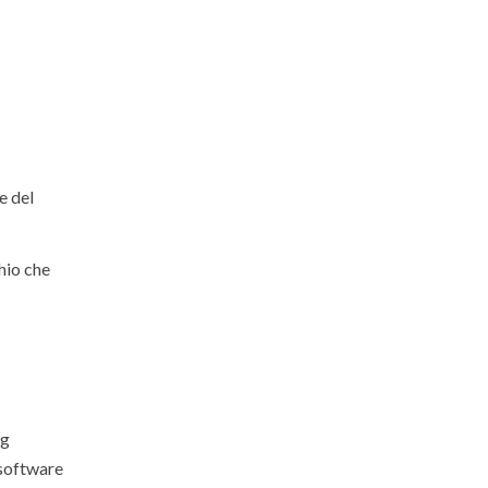
e del
hio che
ng
 software