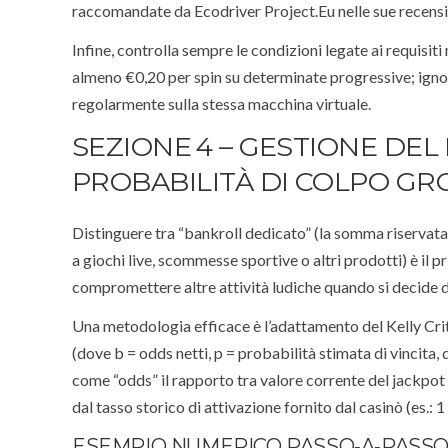
raccomandate da Ecodriver Project.Eu nelle sue recensi
Infine, controlla sempre le condizioni legate ai requisi
almeno €0,20 per spin su determinate progressive; ignor
regolarmente sulla stessa macchina virtuale.
SEZIONE 4 – GESTIONE DE
PROBABILITÀ DI COLPO GRO
Distinguere tra “bankroll dedicato” (la somma riservata 
a giochi live, scommesse sportive o altri prodotti) è il p
compromettere altre attività ludiche quando si decide 
Una metodologia efficace è l’adattamento del Kelly Criter
(dove b = odds netti, p = probabilità stimata di vincita,
come “odds” il rapporto tra valore corrente del jackpot 
dal tasso storico di attivazione fornito dal casinò (es.: 1
ESEMPIO NUMERICO PASSO‑A‑PASS