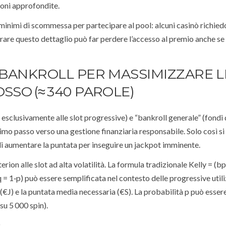
oni approfondite.
ti minimi di scommessa per partecipare al pool: alcuni casinò richie
are questo dettaglio può far perdere l’accesso al premio anche se 
L BANKROLL PER MASSIMIZZARE L
SSO (≈ 340 PAROLE)
esclusivamente alle slot progressive) e “bankroll generale” (fondi 
rimo passo verso una gestione finanziaria responsabile. Solo così si 
di aumentare la puntata per inseguire un jackpot imminente.
ion alle slot ad alta volatilità. La formula tradizionale Kelly = (bp
 q = 1‑p) può essere semplificata nel contesto delle progressive uti
(€J) e la puntata media necessaria (€S). La probabilità p può esser
 su 5 000 spin).
O