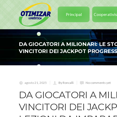
Principal
Cooperativi
DA GIOCATORI A MILIONARI: LE STO
VINCITORI DEI JACKPOT PROGRESSI
agosto 21, 2025
By Roncalli
No comments yet
DA GIOCATORI A MILI
VINCITORI DEI JACK