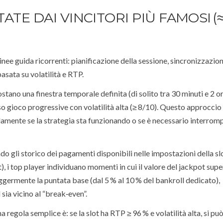
ATE DAI VINCITORI PIÙ FAMOSI (≈
inee guida ricorrenti: pianificazione della sessione, sincronizzazion
asata su volatilità e RTP.
ostano una finestra temporale definita (di solito tra 30 minuti e 2 o
so gioco progressive con volatilità alta (≥ 8/10). Questo approccio
idamente se la strategia sta funzionando o se è necessario interrom
o gli storico dei pagamenti disponibili nelle impostazioni della sl
, i top player individuano momenti in cui il valore del jackpot sup
ggermente la puntata base (dal 5 % al 10 % del bankroll dedicato),
sia vicino al “break‑even”.
regola semplice è: se la slot ha RTP ≥ 96 % e volatilità alta, si pu