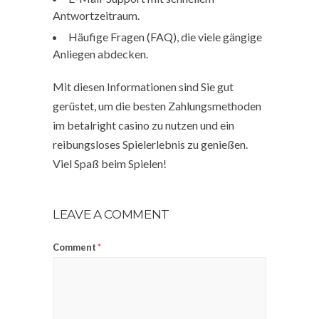
Antwortzeitraum.
Häufige Fragen (FAQ), die viele gängige
Anliegen abdecken.
Mit diesen Informationen sind Sie gut
gerüstet, um die besten Zahlungsmethoden
im betalright casino zu nutzen und ein
reibungsloses Spielerlebnis zu genießen.
Viel Spaß beim Spielen!
LEAVE A COMMENT
Comment
*