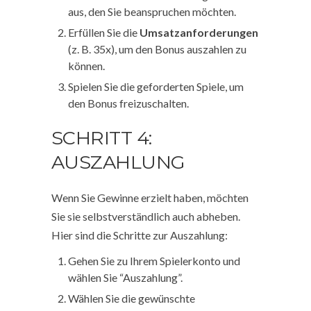
aus, den Sie beanspruchen möchten.
Erfüllen Sie die
Umsatzanforderungen
(z. B. 35x), um den Bonus auszahlen zu
können.
Spielen Sie die geforderten Spiele, um
den Bonus freizuschalten.
SCHRITT 4:
AUSZAHLUNG
Wenn Sie Gewinne erzielt haben, möchten
Sie sie selbstverständlich auch abheben.
Hier sind die Schritte zur Auszahlung:
Gehen Sie zu Ihrem Spielerkonto und
wählen Sie “Auszahlung”.
Wählen Sie die gewünschte