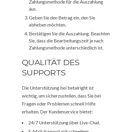
Zahlungsmethode für die Auszahlung
aus.
Geben Sie den Betrag ein, den Sie
abheben möchten.
Bestätigen Sie die Auszahlung. Beachten
Sie, dass die Bearbeitungszeit je nach
Zahlungsmethode unterschiedlich ist.
QUALITÄT DES
SUPPORTS
Die Unterstützung bei betalright ist
wichtig, um sicherzustellen, dass Sie bei
Fragen oder Problemen schnell Hilfe
erhalten. Der Kundenservice bietet:
24/7 Unterstützung über Live-Chat.
E-Mail-Support mit schnellem