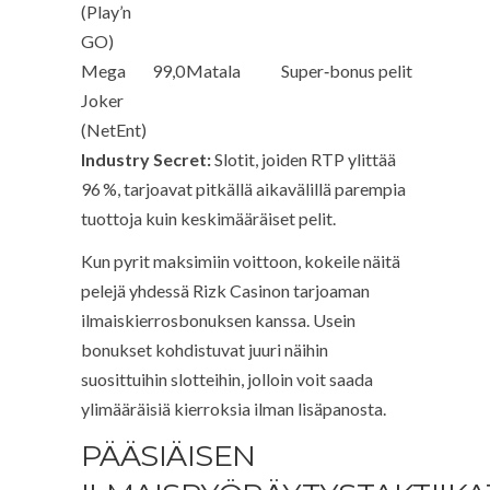
(Play’n
GO)
Mega
99,0
Matala
Super‑bonus pelit
Joker
(NetEnt)
Industry Secret:
Slotit, joiden RTP ylittää
96 %, tarjoavat pitkällä aikavälillä parempia
tuottoja kuin keskimääräiset pelit.
Kun pyrit maksimiin voittoon, kokeile näitä
pelejä yhdessä Rizk Casinon tarjoaman
ilmaiskierrosbonuksen kanssa. Usein
bonukset kohdistuvat juuri näihin
suosittuihin slotteihin, jolloin voit saada
ylimääräisiä kierroksia ilman lisäpanosta.
PÄÄSIÄISEN