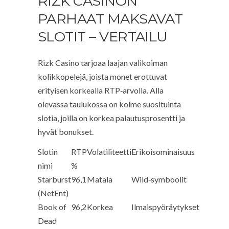
RIZK CASINON
PARHAAT MAKSAVAT
SLOTIT – VERTAILU
Rizk Casino tarjoaa laajan valikoiman
kolikkopelejä, joista monet erottuvat
erityisen korkealla RTP‑arvolla. Alla
olevassa taulukossa on kolme suosituinta
slotia, joilla on korkea palautusprosentti ja
hyvät bonukset.
Slotin
RTP
Volatiliteetti
Erikoisominaisuus
nimi
%
Starburst
96,1
Matala
Wild‑symboolit
(NetEnt)
Book of
96,2
Korkea
Ilmaispyöräytykset
Dead