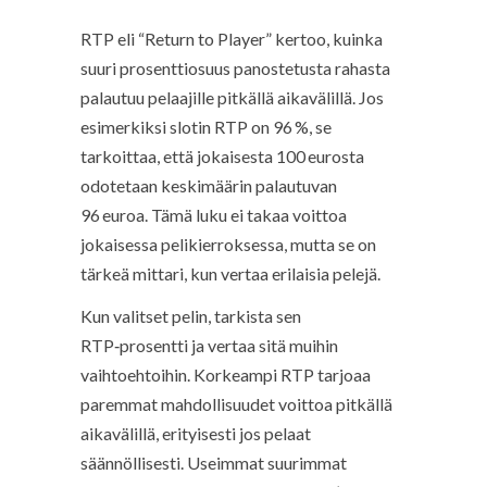
RTP eli “Return to Player” kertoo, kuinka
suuri prosenttiosuus panostetusta rahasta
palautuu pelaajille pitkällä aikavälillä. Jos
esimerkiksi slotin RTP on 96 %, se
tarkoittaa, että jokaisesta 100 eurosta
odotetaan keskimäärin palautuvan
96 euroa. Tämä luku ei takaa voittoa
jokaisessa pelikierroksessa, mutta se on
tärkeä mittari, kun vertaa erilaisia pelejä.
Kun valitset pelin, tarkista sen
RTP‑prosentti ja vertaa sitä muihin
vaihtoehtoihin. Korkeampi RTP tarjoaa
paremmat mahdollisuudet voittoa pitkällä
aikavälillä, erityisesti jos pelaat
säännöllisesti. Useimmat suurimmat