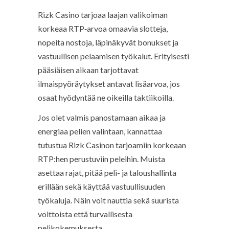
Rizk Casino tarjoaa laajan valikoiman
korkeaa RTP‑arvoa omaavia slotteja,
nopeita nostoja, läpinäkyvät bonukset ja
vastuullisen pelaamisen työkalut. Erityisesti
pääsiäisen aikaan tarjottavat
ilmaispyöräytykset antavat lisäarvoa, jos
osaat hyödyntää ne oikeilla taktiikoilla.
Jos olet valmis panostamaan aikaa ja
energiaa pelien valintaan, kannattaa
tutustua Rizk Casinon tarjoamiin korkeaan
RTP:hen perustuviin peleihin. Muista
asettaa rajat, pitää peli- ja taloushallinta
erillään sekä käyttää vastuullisuuden
työkaluja. Näin voit nauttia sekä suurista
voittoista että turvallisesta
pelikokemuksesta.