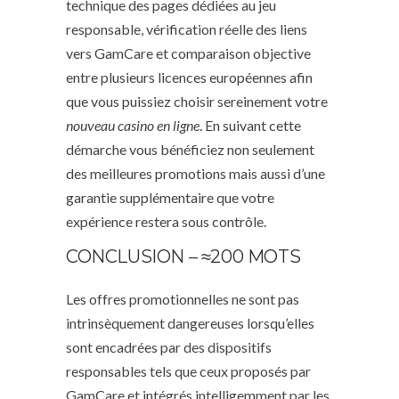
technique des pages dédiées au jeu
responsable, vérification réelle des liens
vers GamCare et comparaison objective
entre plusieurs licences européennes afin
que vous puissiez choisir sereinement votre
nouveau casino en ligne
. En suivant cette
démarche vous bénéficiez non seulement
des meilleures promotions mais aussi d’une
garantie supplémentaire que votre
expérience restera sous contrôle.
CONCLUSION – ≈200 MOTS
Les offres promotionnelles ne sont pas
intrinsèquement dangereuses lorsqu’elles
sont encadrées par des dispositifs
responsables tels que ceux proposés par
GamCare et intégrés intelligemment par les