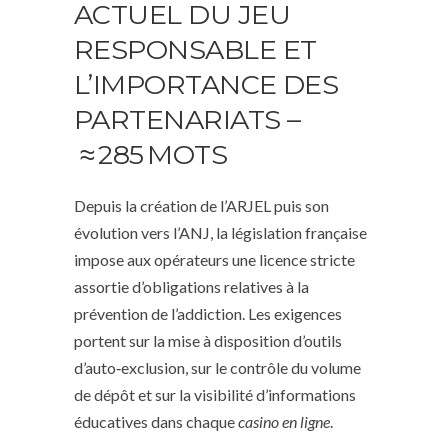
ACTUEL DU JEU
RESPONSABLE ET
L’IMPORTANCE DES
PARTENARIATS –
≈ 285 MOTS
Depuis la création de l’ARJEL puis son
évolution vers l’ANJ, la législation française
impose aux opérateurs une licence stricte
assortie d’obligations relatives à la
prévention de l’addiction. Les exigences
portent sur la mise à disposition d’outils
d’auto‑exclusion, sur le contrôle du volume
de dépôt et sur la visibilité d’informations
éducatives dans chaque
casino en ligne
.