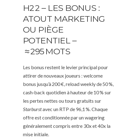
H2 2 – LES BONUS :
ATOUT MARKETING
OU PIÈGE
POTENTIEL –
≈ 295 MOTS
Les bonus restent le levier principal pour
attirer de nouveaux joueurs : welcome
bonus jusqu’à 200 €, reload weekly de 50 %,
cash‑back quotidien à hauteur de 10 % sur
les pertes nettes ou tours gratuits sur
Starburst
avec un RTP de 96,1 %. Chaque
offre est conditionnée par un wagering
généralement compris entre 30x et 40x la
mise initiale.