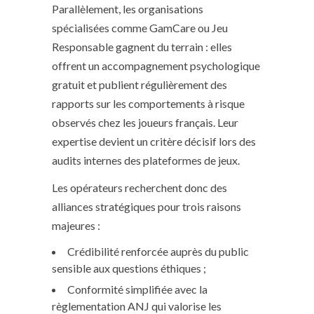
Parallèlement, les organisations
spécialisées comme GamCare ou Jeu
Responsable gagnent du terrain : elles
offrent un accompagnement psychologique
gratuit et publient régulièrement des
rapports sur les comportements à risque
observés chez les joueurs français. Leur
expertise devient un critère décisif lors des
audits internes des plateformes de jeux.
Les opérateurs recherchent donc des
alliances stratégiques pour trois raisons
majeures :
Crédibilité renforcée auprès du public
sensible aux questions éthiques ;
Conformité simplifiée avec la
règlementation ANJ qui valorise les