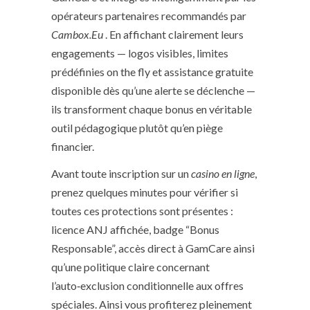
opérateurs partenaires recommandés par
Cambox.Eu
. En affichant clairement leurs
engagements — logos visibles, limites
prédéfinies on the fly et assistance gratuite
disponible dès qu’une alerte se déclenche —
ils transforment chaque bonus en véritable
outil pédagogique plutôt qu’en piège
financier.
Avant toute inscription sur un
casino en ligne
,
prenez quelques minutes pour vérifier si
toutes ces protections sont présentes :
licence ANJ affichée, badge “Bonus
Responsable”, accès direct à GamCare ainsi
qu’une politique claire concernant
l’auto‑exclusion conditionnelle aux offres
spéciales. Ainsi vous profiterez pleinement