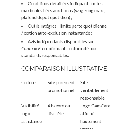
Conditions détaillées indiquant limites
maximales liées aux bonus (wagering max.,
plafond dépôt quotidien) ;
Outils intégrés : limite perte quotidienne
/ option auto‑exclusion instantanée ;
Avis indépendants disponibles sur
Cambox.Eu
confirmant conformité aux
standards responsables.
COMPARAISON ILLUSTRATIVE
Critères
Site purement
Site
promotionnel
véritablement
responsable
Visibilité
Absente ou
Logo GamCare
logo
discrète
affiché
assistance
hautement
visible