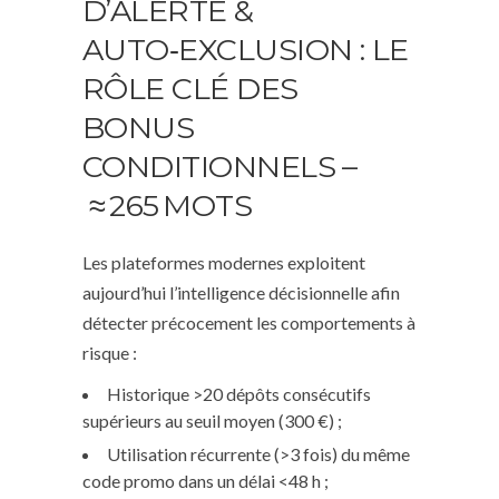
D’ALERTE &
AUTO‑EXCLUSION : LE
RÔLE CLÉ DES
BONUS
CONDITIONNELS –
≈ 265 MOTS
Les plateformes modernes exploitent
aujourd’hui l’intelligence décisionnelle afin
détecter précocement les comportements à
risque :
Historique >20 dépôts consécutifs
supérieurs au seuil moyen (300 €) ;
Utilisation récurrente (>3 fois) du même
code promo dans un délai <48 h ;