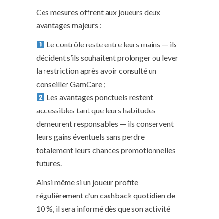
Ces mesures offrent aux joueurs deux
avantages majeurs :
Le contrôle reste entre leurs mains — ils
décident s’ils souhaitent prolonger ou lever
la restriction après avoir consulté un
conseiller GamCare ;
Les avantages ponctuels restent
accessibles tant que leurs habitudes
demeurent responsables — ils conservent
leurs gains éventuels sans perdre
totalement leurs chances promotionnelles
futures.
Ainsi même si un joueur profite
régulièrement d’un cashback quotidien de
10 %, il sera informé dès que son activité