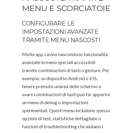
MENU E SCORCIATOIE
CONFIGURARE LE
IMPOSTAZIONI AVANZATE
TRAMITE MENU NASCOSTI
Molte app casino nascondono funzionalità
avanzate in menù speciali accessibili
tramite combinazioni di tasti o gesture. Per
esempio, su dispositivi Android o iOS,
tenere premuto un’area dello schermo o
usare combinazioni di tasti può far apparire
un menu di debug o impostazioni
sperimentali. Questi menu includono spesso
opzioni di test, statistiche dettagliate o
funzioni di troubleshooting che aiutano i