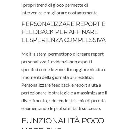
i propri trend di gioco permette di
intervenire e migliorare costantemente.
PERSONALIZZARE REPORT E
FEEDBACK PER AFFINARE
L’ESPERIENZA COMPLESSIVA
Molti sistemi permettono di creare report
personalizzati, evidenziando aspetti
specifici come le zone di maggiore vincita o
i momenti della giornata più redditizi.
Personalizzare feedback e report aiuta a
perfezionare le strategie e a massimizzare il
divertimento, riducendo il rischio di perdita
e aumentando le probabilità di successo.
FUNZIONALITÀ POCO