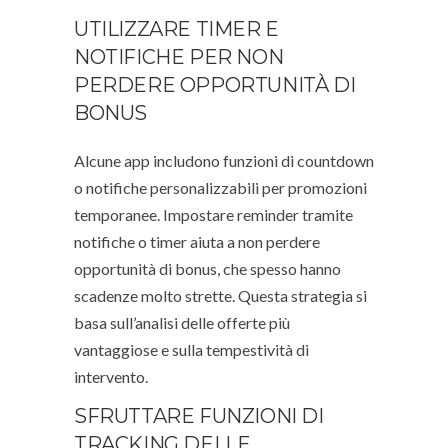
UTILIZZARE TIMER E
NOTIFICHE PER NON
PERDERE OPPORTUNITÀ DI
BONUS
Alcune app includono funzioni di countdown
o notifiche personalizzabili per promozioni
temporanee. Impostare reminder tramite
notifiche o timer aiuta a non perdere
opportunità di bonus, che spesso hanno
scadenze molto strette. Questa strategia si
basa sull’analisi delle offerte più
vantaggiose e sulla tempestività di
intervento.
SFRUTTARE FUNZIONI DI
TRACKING DELLE