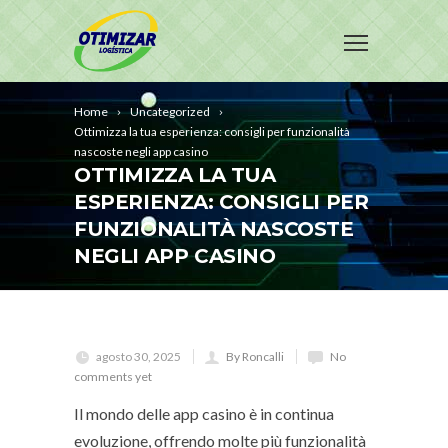
Home
Uncategorized
Ottimizza la tua esperienza: consigli per funzionalità
nascoste negli app casino
OTTIMIZZA LA TUA
ESPERIENZA: CONSIGLI PER
FUNZIONALITÀ NASCOSTE
NEGLI APP CASINO
agosto 30, 2025
By Roncalli
No
comments yet
Il mondo delle app casino è in continua
evoluzione, offrendo molte più funzionalità