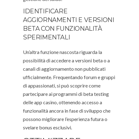
IDENTIFICARE
AGGIORNAMENTI E VERSIONI
BETA CON FUNZIONALITÀ
SPERIMENTALI
Un’altra funzione nascosta riguarda la
possibilità di accedere a versioni beta o a
canali di aggiornamento non pubblicati
ufficialmente. Frequentando forum e gruppi
di appassionati, si può scoprire come
partecipare ai programmi di beta testing
delle app casino, ottenendo accesso a
funzionalità ancora in fase di sviluppo che
possono migliorare l’esperienza futura o
svelare bonus esclusivi.