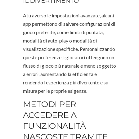
IL DIVERTIMENTO
Attraverso le impostazioni avanzate, alcuni
app permettono di salvare configurazioni di
gioco preferite, come limiti di puntata,
modalità di auto-play o modalità di
visualizzazione specifiche. Personalizzando
queste preferenze, i giocatori ottengono un
flusso di gioco più naturale e meno soggetto
a errori, aumentando la efficienza e
rendendo l’esperienza più divertente e su
misura per le proprie esigenze.
METODI PER
ACCEDERE A
FUNZIONALITÀ
NASCOSTE TRAMITE