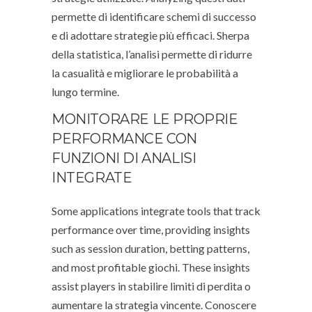
permette di identificare schemi di successo
e di adottare strategie più efficaci. Sherpa
della statistica, l’analisi permette di ridurre
la casualità e migliorare le probabilità a
lungo termine.
MONITORARE LE PROPRIE
PERFORMANCE CON
FUNZIONI DI ANALISI
INTEGRATE
Some applications integrate tools that track
performance over time, providing insights
such as session duration, betting patterns,
and most profitable giochi. These insights
assist players in stabilire limiti di perdita o
aumentare la strategia vincente. Conoscere