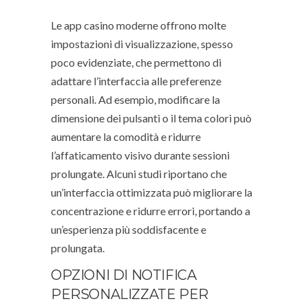
Le app casino moderne offrono molte
impostazioni di visualizzazione, spesso
poco evidenziate, che permettono di
adattare l’interfaccia alle preferenze
personali. Ad esempio, modificare la
dimensione dei pulsanti o il tema colori può
aumentare la comodità e ridurre
l’affaticamento visivo durante sessioni
prolungate. Alcuni studi riportano che
un’interfaccia ottimizzata può migliorare la
concentrazione e ridurre errori, portando a
un’esperienza più soddisfacente e
prolungata.
OPZIONI DI NOTIFICA
PERSONALIZZATE PER