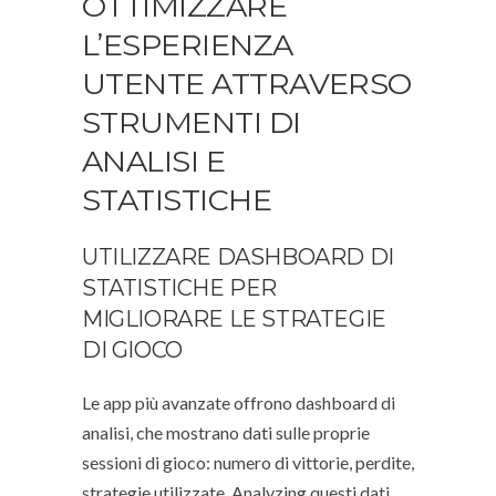
OTTIMIZZARE
L’ESPERIENZA
UTENTE ATTRAVERSO
STRUMENTI DI
ANALISI E
STATISTICHE
UTILIZZARE DASHBOARD DI
STATISTICHE PER
MIGLIORARE LE STRATEGIE
DI GIOCO
Le app più avanzate offrono dashboard di
analisi, che mostrano dati sulle proprie
sessioni di gioco: numero di vittorie, perdite,
strategie utilizzate. Analyzing questi dati