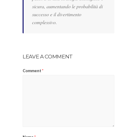
sicura, aumentando le probabilità di
successo e il divertimento
complessivo.
LEAVE A COMMENT
Comment
*