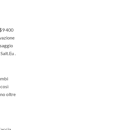
 $$9 400
ivazione
ssaggio
Salt.Eu .
rambi
 così
no oltre
faccia