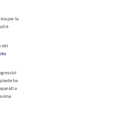
ina per la
uti è
e dei
pto
ogressivi
piante ha
eparati a
ossima