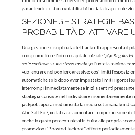
tabelle di scommessa del video poker.\nInoltre molti ca
garantendo così una volatilità bilanciata tra piccole vi
SEZIONE 3 – STRATEGIE BA
PROBABILITÀ DI ATTIVARE 
Una gestione disciplinata del bankroll rappresenta il p
compromettere l’intero capitale iniziale:\n\n
Regola del 
serie continua su uno stesso tavolo;\n
Puntata minima cons
vuoi entrare nel pool progressive; così limiti l’esposizio
automatiche solo dopo aver impostato limiti rigorosi su
interrompi immediatamente se inizi a sentirti pressante
strategia consiste nell’individuare momentaneamente i mo
jackpot supera mediamente la media settimanale indicata
Abc Salt.Eu .\nin tal caso aumentare temporaneamente l
anche la quota percentuale attribuita alla propria scomm
promozioni “Boosted Jackpot” offerte periodicamente du