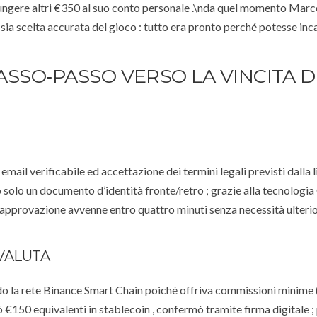
ungere altri €350 al suo conto personale .\nda quel momento Marc
sia scelta accurata del gioco : tutto era pronto perché potesse inc
PASSO‑PASSO VERSO LA VINCITA 
mail verificabile ed accettazione dei termini legali previsti dalla 
o solo un documento d’identità fronte/retro ; grazie alla tecnologi
l’approvazione avvenne entro quattro minuti senza necessità ulterio
VALUTA
 la rete Binance Smart Chain poiché offriva commissioni minime 
tò €150 equivalenti in stablecoin , confermò tramite firma digitale ;