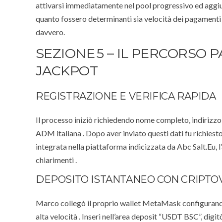
attivarsi immediatamente nel pool progressivo ed aggi
quanto fossero determinanti sia velocità dei pagamenti 
davvero.
SEZIONE 5 – IL PERCORSO 
JACKPOT
REGISTRAZIONE E VERIFICA RAPIDA
Il processo iniziò richiedendo nome completo, indirizzo e
ADM italiana . Dopo aver inviato questi dati fu richiest
integrata nella piattaforma indicizzata da Abc Salt.Eu, 
chiarimenti .
DEPOSITO ISTANTANEO CON CRIPTO
Marco collegò il proprio wallet MetaMask configurando
alta velocità . Inserì nell’area deposit “USDT BSC”, digi