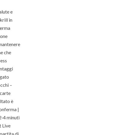
alute e
rill in
ferma
ione
a mantenere
me che
ress
antaggi
egato
occhi –
 carte
ltato è
conferma |
4 minuti
t Live
partita di