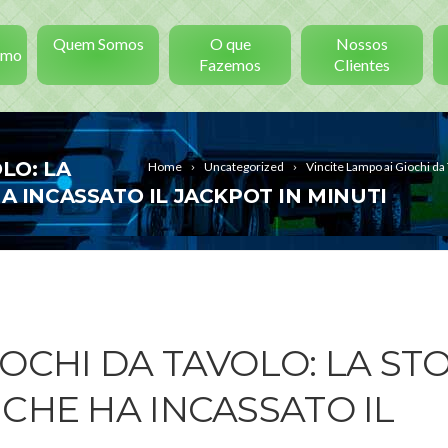
Quem Somos
O que
Nossos
smo
Fazemos
Clientes
LO: LA
Home
Uncategorized
Vincite Lampo ai Giochi da T
A INCASSATO IL JACKPOT IN MINUTI
IOCHI DA TAVOLO: LA ST
 CHE HA INCASSATO IL