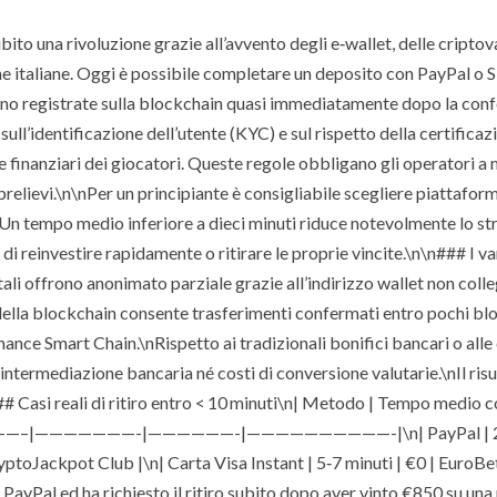
ito una rivoluzione grazie all’avvento degli e‑wallet, delle criptov
e italiane. Oggi è possibile completare un deposito con PayPal o Sk
gono registrate sulla blockchain quasi immediatamente dopo la con
 sull’identificazione dell’utente (KYC) e sul rispetto della certificaz
e finanziari dei giocatori. Queste regole obbligano gli operatori 
 prelievi.\n\nPer un principiante è consigliabile scegliere piattafor
Un tempo medio inferiore a dieci minuti riduce notevolmente lo st
i reinvestire rapidamente o ritirare le proprie vincite.\n\n### I v
tali offrono anonimato parziale grazie all’indirizzo wallet non coll
à della blockchain consente trasferimenti confermati entro pochi bl
nce Smart Chain.\nRispetto ai tradizionali bonifici bancari o alle
intermediazione bancaria né costi di conversione valutarie.\nIl risu
### Casi reali di ritiro entro < 10 minuti\n| Metodo | Tempo medio 
Eu |\n|——–|———————-|——————-|——————————-|\n| PayPal | 2‑
CryptoJackpot Club |\n| Carta Visa Instant | 5‑7 minuti | €0 | EuroBe
PayPal ed ha richiesto il ritiro subito dopo aver vinto €850 su una 