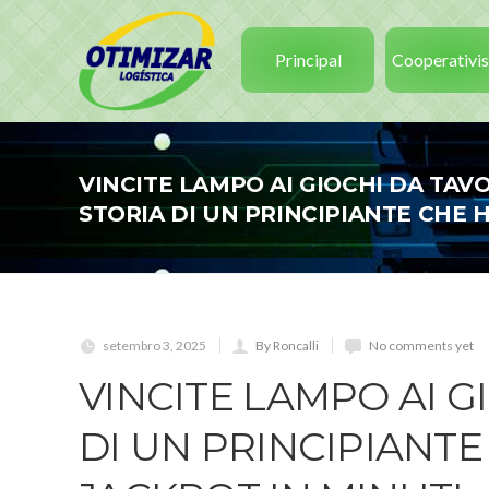
Principal
Cooperativi
VINCITE LAMPO AI GIOCHI DA TAVO
STORIA DI UN PRINCIPIANTE CHE H
setembro 3, 2025
By Roncalli
No comments yet
VINCITE LAMPO AI G
DI UN PRINCIPIANTE