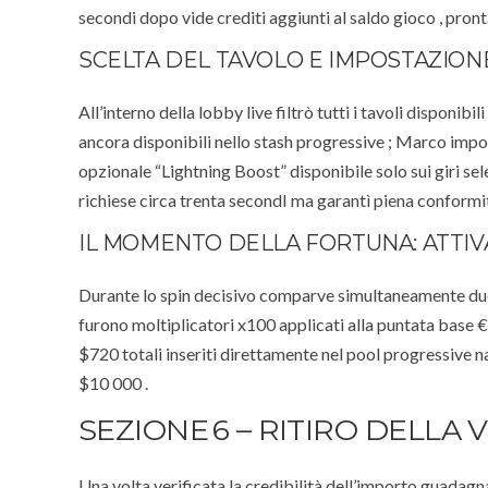
secondi dopo vide crediti aggiunti al saldo gioco , pron
SCELTA DEL TAVOLO E IMPOSTAZIO
All’interno della lobby live filtrò tutti i tavoli disponi
ancora disponibili nello stash progressive ; Marco imp
opzionale “Lightning Boost” disponibile solo sui giri se
richiese circa trenta secondI ma garantì piena conformit
IL MOMENTO DELLA FORTUNA: ATTIV
Durante lo spin decisivo comparve simultaneamente due
furono moltiplicatori x100 applicati alla puntata base
$720 totali inseriti direttamente nel pool progressive
$10 000 .
SEZIONE 6 – RITIRO DELLA 
Una volta verificata la credibilità dell’importo guadagna