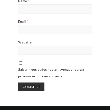
Name
*
Email
*
Website
Salvar meus dados neste navegador para a
próxima vez que eu comentar.