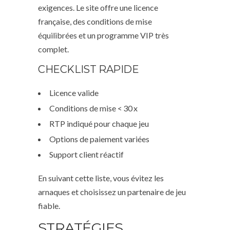
exigences. Le site offre une licence
française, des conditions de mise
équilibrées et un programme VIP très
complet.
CHECKLIST RAPIDE
Licence valide
Conditions de mise < 30 x
RTP indiqué pour chaque jeu
Options de paiement variées
Support client réactif
En suivant cette liste, vous évitez les
arnaques et choisissez un partenaire de jeu
fiable.
STRATÉGIES