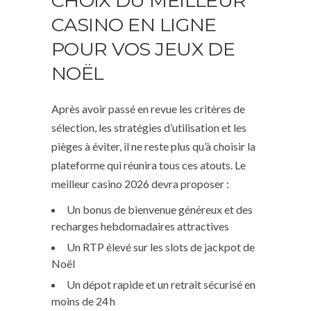
CHOIX DU MEILLEUR
CASINO EN LIGNE
POUR VOS JEUX DE
NOËL
Après avoir passé en revue les critères de
sélection, les stratégies d’utilisation et les
pièges à éviter, il ne reste plus qu’à choisir la
plateforme qui réunira tous ces atouts. Le
meilleur casino 2026 devra proposer :
Un bonus de bienvenue généreux et des
recharges hebdomadaires attractives
Un RTP élevé sur les slots de jackpot de
Noël
Un dépot rapide et un retrait sécurisé en
moins de 24 h