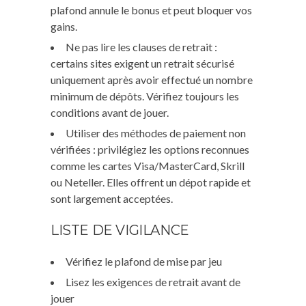
plafond annule le bonus et peut bloquer vos
gains.
Ne pas lire les clauses de retrait :
certains sites exigent un retrait sécurisé
uniquement après avoir effectué un nombre
minimum de dépôts. Vérifiez toujours les
conditions avant de jouer.
Utiliser des méthodes de paiement non
vérifiées : privilégiez les options reconnues
comme les cartes Visa/MasterCard, Skrill
ou Neteller. Elles offrent un dépot rapide et
sont largement acceptées.
LISTE DE VIGILANCE
Vérifiez le plafond de mise par jeu
Lisez les exigences de retrait avant de
jouer