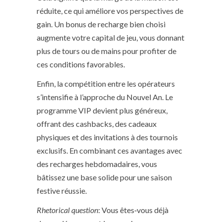
réduite, ce qui améliore vos perspectives de
gain. Un bonus de recharge bien choisi
augmente votre capital de jeu, vous donnant
plus de tours ou de mains pour profiter de
ces conditions favorables.
Enfin, la compétition entre les opérateurs
s’intensifie à l’approche du Nouvel An. Le
programme VIP devient plus généreux,
offrant des cashbacks, des cadeaux
physiques et des invitations à des tournois
exclusifs. En combinant ces avantages avec
des recharges hebdomadaires, vous
bâtissez une base solide pour une saison
festive réussie.
Rhetorical question
: Vous êtes‑vous déjà