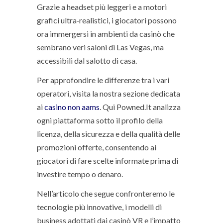
Grazie a headset più leggeri e a motori
grafici ultra‑realistici, i giocatori possono
ora immergersi in ambienti da casinò che
sembrano veri saloni di Las Vegas, ma
accessibili dal salotto di casa.
Per approfondire le differenze tra i vari
operatori, visita la nostra sezione dedicata
ai
casino non aams
. Qui Powned.It analizza
ogni piattaforma sotto il profilo della
licenza, della sicurezza e della qualità delle
promozioni offerte, consentendo ai
giocatori di fare scelte informate prima di
investire tempo o denaro.
Nell’articolo che segue confronteremo le
tecnologie più innovative, i modelli di
business adottati dai casinò VR e l’impatto