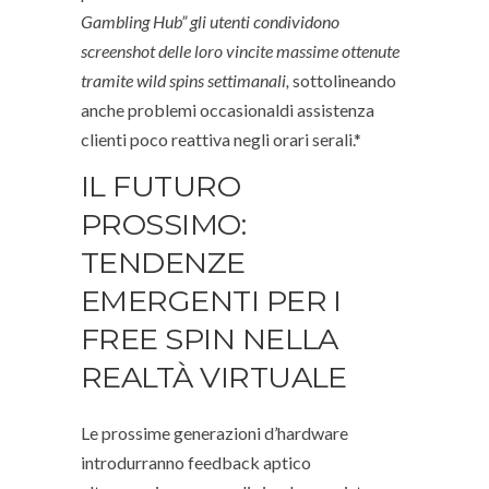
Gambling Hub” gli utenti condividono
screenshot delle loro vincite massime ottenute
tramite wild spins settimanali,
sottolineando
anche problemi occasional­​​​​​​​​​​​​​​​​​​​​​​​​​​di assistenza
clienti poco reattiva negli orari serali.*
IL FUTURO
PROSSIMO:
TENDENZE
EMERGENTI PER I
FREE SPIN NELLA
REALTÀ VIRTUALE
Le prossime generazioni d’hardware
introdurranno feedback aptico