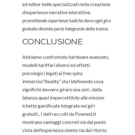
ed editor indie specializzati nella creaz­​​ione
d’esperienze narrative interattive
,
promettendo esperienze ludiche dove ogni giro
gratuito diventa parte integrante della trama.
CONCLUSIONE
Abbiamo confrontato hardware avanzato,
modelli tariffari diversi ed effetti
psicologici legati ai free spins
immersivi.“Reality” sta ridefinendo cosa
significhi davvero girare una slot.: dalla
latenza quasi impercettibile alle mission­​​
ichette gamificate integrate nei giri
gratuitI., I dati raccolti da Powned.It
mostrano vantaggi concreti sia dal punto
vista dell’esperienza utente sia dal ritorno