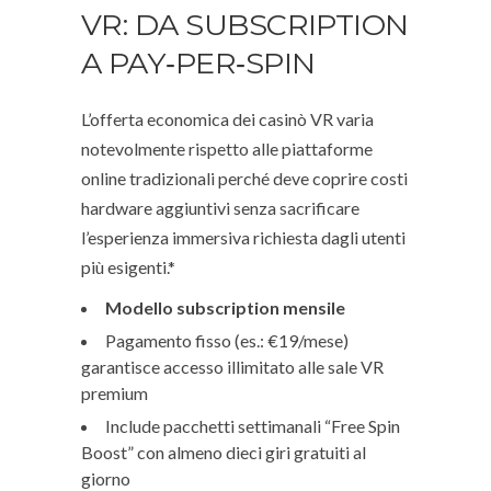
VR: DA SUBSCRIPTION
A PAY‑PER‑SPIN
L’offerta economica dei casinò VR varia
notevolmente rispetto alle piattaforme
online tradizionali perché deve coprire costi
hardware aggiuntivi senza sacrificare
l’esperienza immersiva richiesta dagli utenti
più esigenti.*
Modello subscription mensile
Pagamento fisso (es.: €19/mese)
garantisce accesso illimitato alle sale VR
premium
Include pacchetti settimanali “Free Spin
Boost” con almeno dieci giri gratuiti al
giorno