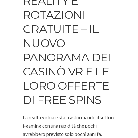
REALITY E
ROTAZIONI
GRATUITE – IL
NUOVO
PANORAMA DEI
CASINÒ VR E LE
LORO OFFERTE
DI FREE SPINS
La realtà virtuale sta trasformando il settore
i‑gaming con una rapidità che pochi
avrebbero previsto solo pochi anni fa.