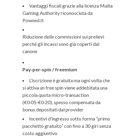
Vantaggi fiscali grazie alla licenza Malta
Gaming Authority riconosciuta da
Powned.It
Riduzione delle commissioni sui prelievi
perché gli incassi sono già coperti dal
canone
Pay‑per‑spin / freemium
L’iscrizione è gratuita ma ogni volta che
si attiva un free spin viene addebitata una
piccola quota micro‑transaction
(€0·05‑€0·20), spesso compensata da
bonus depositati dal provider
Incentivi d’ingresso sotto forma “primo
pacchetto gratuito” con fino a 30 giri senza
costo aggiuntivo