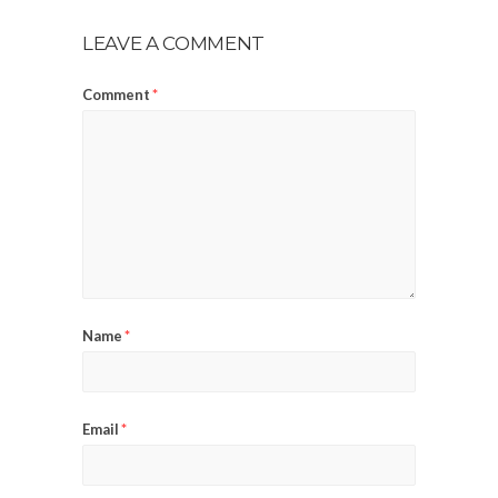
LEAVE A COMMENT
Comment
*
Name
*
Email
*