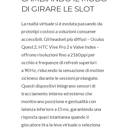
DI GIRARE LE SLOT
La realtà virtuale si è evoluta passando da
prototipi costosi a soluzioni consumer
accessibili. Gli headset più diffusi – Oculus
Quest 2, HTC Vive Pro 2 e Valve Index –
offrono risoluzioni fino a 2160 ppi per
occhio e frequenze di refresh superiori
a 90 Hz, riducendo la sensazione di motion
sickness durante le sessioni prolungate.
Questi dispositivi integrano sensori di
tracciamento interno ed esterno che
monitorano posizione e gestualità con
latenza inferiore a 15 ms, garantendo una
risposta quasi istantanea quando il
giocatore tira la leva virtuale o seleziona