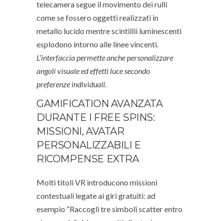
telecamera segue il movimento dei rulli
come se fossero oggetti realizzati in
metallo lucido mentre scintillii luminescenti
esplodono intorno alle linee vincenti.
L’interfaccia permette anche personalizzare
angoli visuale ed effetti luce secondo
preferenze individuali.
GAMIFICATION AVANZATA
DURANTE I FREE SPINS:
MISSIONI, AVATAR
PERSONALIZZABILI E
RICOMPENSE EXTRA
Molti titoli VR introducono missioni
contestuali legate ai giri gratuiti: ad
esempio “Raccogli tre simboli scatter entro