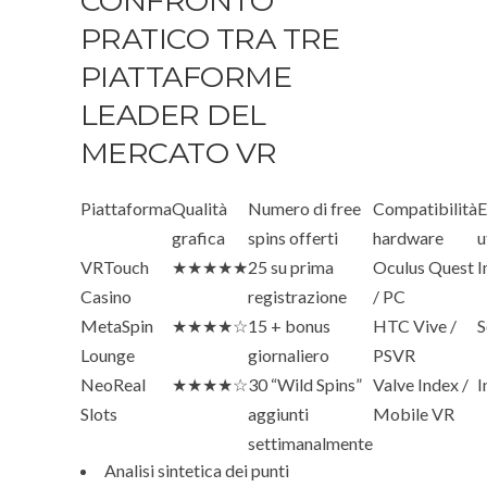
CONFRONTO
PRATICO TRA TRE
PIATTAFORME
LEADER DEL
MERCATO VR
Piattaforma
Qualità
Numero di free
Compatibilità
E
grafica
spins offerti
hardware
u
VRTouch
★★★★★
25 su prima
Oculus Quest
I
Casino
registrazione
/ PC
MetaSpin
★★★★☆
15 + bonus
HTC Vive /
S
Lounge
giornaliero
PSVR
NeoReal
★★★★☆
30 “Wild Spins”
Valve Index /
I
Slots
aggiunti
Mobile VR
settimanalmente
Analisi sintetica dei punti