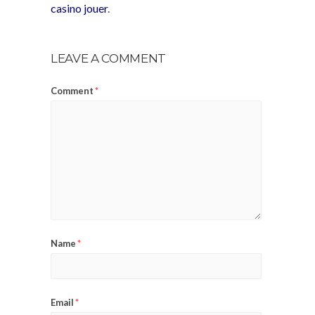
casino jouer
.
LEAVE A COMMENT
Comment
*
Name
*
Email
*