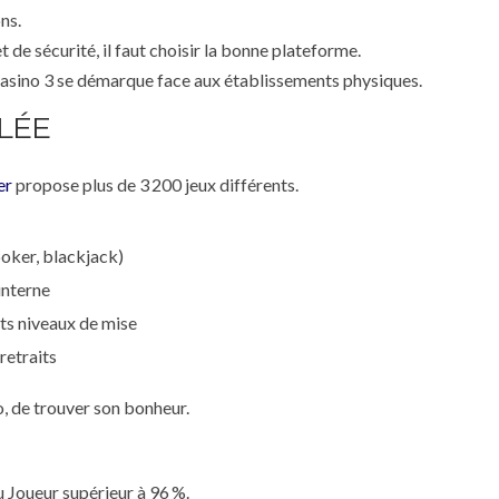
ns.
t de sécurité, il faut choisir la bonne plateforme.
Casino 3 se démarque face aux établissements physiques.
LÉE
er
propose plus de 3 200 jeux différents.
poker, blackjack)
interne
nts niveaux de mise
retraits
o, de trouver son bonheur.
au Joueur supérieur à 96 %.