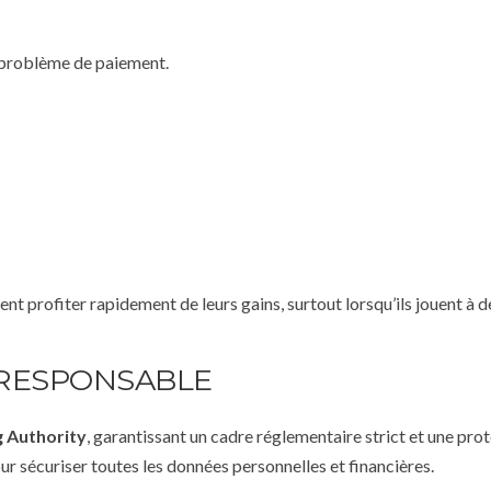
 problème de paiement.
ent profiter rapidement de leurs gains, surtout lorsqu’ils jouent à d
U RESPONSABLE
 Authority
, garantissant un cadre réglementaire strict et une pro
pour sécuriser toutes les données personnelles et financières.