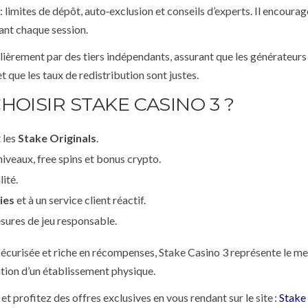
 limites de dépôt, auto‑exclusion et conseils d’experts. Il encourag
ant chaque session.
gulièrement par des tiers indépendants, assurant que les générateurs
que les taux de redistribution sont justes.
OISIR STAKE CASINO 3 ?
 les
Stake Originals
.
veaux, free spins et bonus crypto.
ité.
ies
et à un service client réactif.
sures de jeu responsable.
sécurisée et riche en récompenses, Stake Casino 3 représente le me
ation d’un établissement physique.
t profitez des offres exclusives en vous rendant sur le site :
Stake