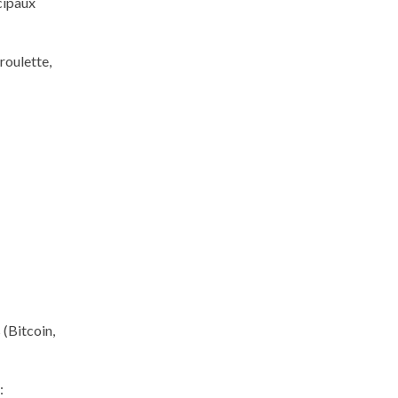
cipaux
roulette,
 (Bitcoin,
: