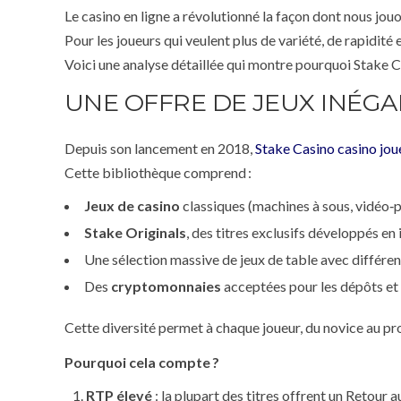
Le casino en ligne a révolutionné la façon dont nous jouo
Pour les joueurs qui veulent plus de variété, de rapidité e
Voici une analyse détaillée qui montre pourquoi Stake 
UNE OFFRE DE JEUX INÉGA
Depuis son lancement en 2018,
Stake Casino casino jou
Cette bibliothèque comprend :
Jeux de casino
classiques (machines à sous, vidéo‑
Stake Originals
, des titres exclusifs développés en 
Une sélection massive de jeux de table avec différe
Des
cryptomonnaies
acceptées pour les dépôts et 
Cette diversité permet à chaque joueur, du novice au pr
Pourquoi cela compte ?
RTP élevé
: la plupart des titres offrent un Retour 