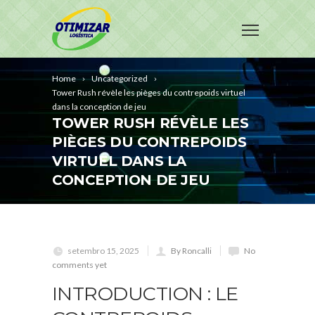
Home
Uncategorized
Tower Rush révèle les pièges du contrepoids virtuel
dans la conception de jeu
TOWER RUSH RÉVÈLE LES
PIÈGES DU CONTREPOIDS
VIRTUEL DANS LA
CONCEPTION DE JEU
setembro 15, 2025
By Roncalli
No
comments yet
INTRODUCTION : LE