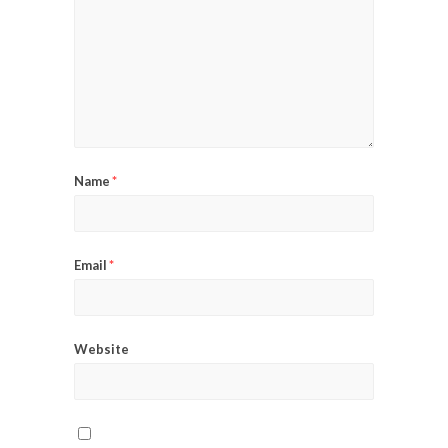
Name
*
Email
*
Website