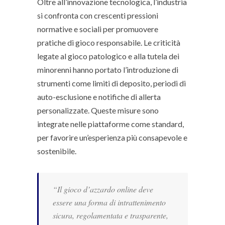
Oltre all’innovazione tecnologica, l’industria
si confronta con crescenti pressioni
normative e sociali per promuovere
pratiche di gioco responsabile. Le criticità
legate al gioco patologico e alla tutela dei
minorenni hanno portato l’introduzione di
strumenti come limiti di deposito, periodi di
auto-esclusione e notifiche di allerta
personalizzate. Queste misure sono
integrate nelle piattaforme come standard,
per favorire un’esperienza più consapevole e
sostenibile.
“Il gioco d’azzardo online deve
essere una forma di intrattenimento
sicura, regolamentata e trasparente,