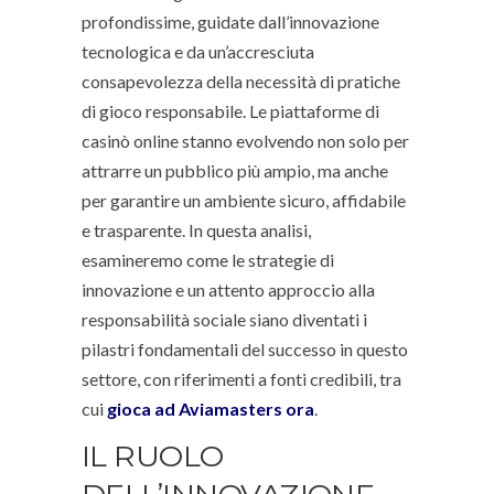
profondissime, guidate dall’innovazione
tecnologica e da un’accresciuta
consapevolezza della necessità di pratiche
di gioco responsabile. Le piattaforme di
casinò online stanno evolvendo non solo per
attrarre un pubblico più ampio, ma anche
per garantire un ambiente sicuro, affidabile
e trasparente. In questa analisi,
esamineremo come le strategie di
innovazione e un attento approccio alla
responsabilità sociale siano diventati i
pilastri fondamentali del successo in questo
settore, con riferimenti a fonti credibili, tra
cui
gioca ad Aviamasters ora
.
IL RUOLO