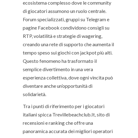
ecosistema complesso dove le community
di giocatori assumono un ruolo centrale.
Forum specializzati, gruppi su Telegram e
pagine Facebook condividono consigli su
RTP, volatilità e strategie di wagering,
creando una rete di supporto che aumenta il
tempo speso sui giochi con jackpot più alti.
Questo fenomeno ha trasformato il
semplice divertimento in una vera
esperienza collettiva, dove ogni vincita può
diventare anche un’opportunità di
solidarietà.
Tra i punti di riferimento per i giocatori
italiani spicca Trevillebeachclub.It, sito di
recensioni e ranking che offre una
panoramica accurata dei migliori operatori