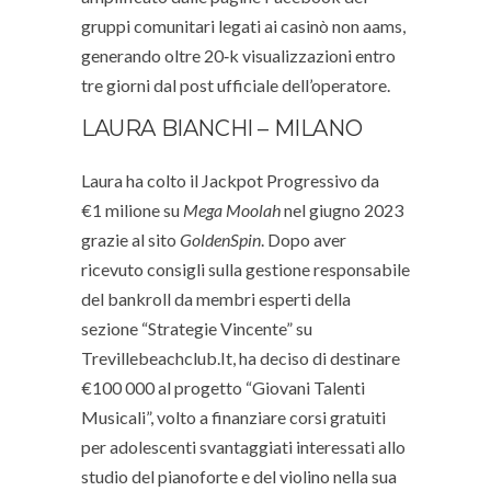
gruppi comunitari legati ai casinò non aams,
generando oltre 20‑k visualizzazioni entro
tre giorni dal post ufficiale dell’operatore.
LAURA BIANCHI – MILANO
Laura ha colto il Jackpot Progressivo da
€1 milione su
Mega Moolah
nel giugno 2023
grazie al sito
GoldenSpin
. Dopo aver
ricevuto consigli sulla gestione responsabile
del bankroll da membri esperti della
sezione “Strategie Vincente” su
Trevillebeachclub.It, ha deciso di destinare
€100 000 al progetto “Giovani Talenti
Musicali”, volto a finanziare corsi gratuiti
per adolescenti svantaggiati interessati allo
studio del pianoforte e del violino nella sua