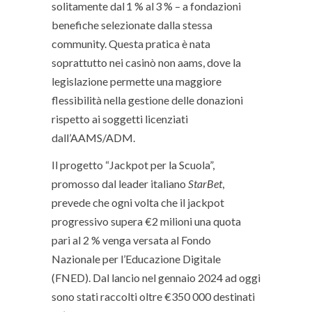
solitamente dal 1 % al 3 % – a fondazioni
benefiche selezionate dalla stessa
community. Questa pratica è nata
soprattutto nei casinò non aams, dove la
legislazione permette una maggiore
flessibilità nella gestione delle donazioni
rispetto ai soggetti licenziati
dall’AAMS/ADM.
Il progetto “Jackpot per la Scuola”,
promosso dal leader italiano
StarBet
,
prevede che ogni volta che il jackpot
progressivo supera €2 milioni una quota
pari al 2 % venga versata al Fondo
Nazionale per l’Educazione Digitale
(FNED). Dal lancio nel gennaio 2024 ad oggi
sono stati raccolti oltre €350 000 destinati