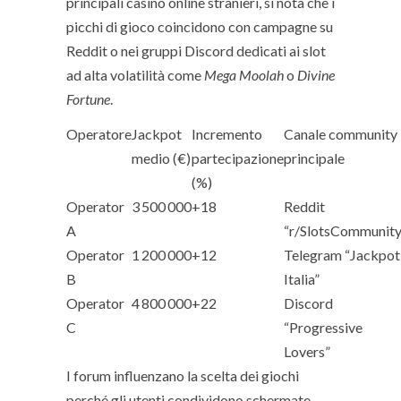
principali casino online stranieri, si nota che i
picchi di gioco coincidono con campagne su
Reddit o nei gruppi Discord dedicati ai slot
ad alta volatilità come
Mega Moolah
o
Divine
Fortune
.
Operatore
Jackpot
Incremento
Canale community
medio (€)
partecipazione
principale
(%)
Operator
3 500 000
+18
Reddit
A
“r/SlotsCommunity
Operator
1 200 000
+12
Telegram “Jackpot
B
Italia”
Operator
4 800 000
+22
Discord
C
“Progressive
Lovers”
I forum influenzano la scelta dei giochi
perché gli utenti condividono schermate