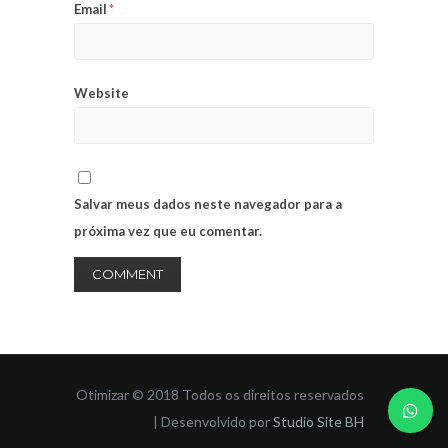
Email
*
Website
Salvar meus dados neste navegador para a
próxima vez que eu comentar.
Otimizar © 2018 Todos os direitos reservados
| Desenvolvido por
Studio Site BH