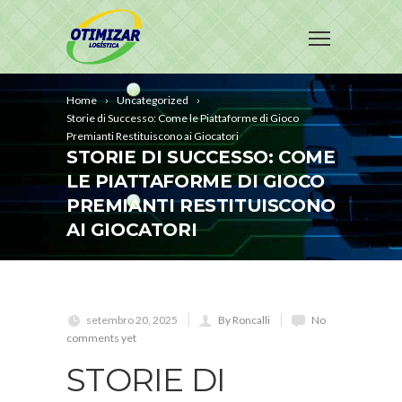
Home
Uncategorized
Storie di Successo: Come le Piattaforme di Gioco
Premianti Restituiscono ai Giocatori
STORIE DI SUCCESSO: COME
LE PIATTAFORME DI GIOCO
PREMIANTI RESTITUISCONO
AI GIOCATORI
setembro 20, 2025
By Roncalli
No
comments yet
STORIE DI