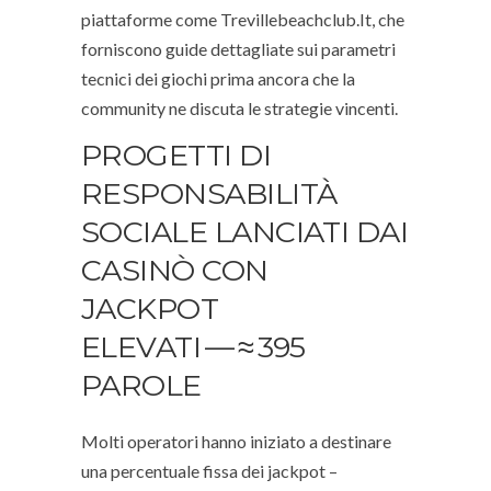
piattaforme come Trevillebeachclub.It, che
forniscono guide dettagliate sui parametri
tecnici dei giochi prima ancora che la
community ne discuta le strategie vincenti.
PROGETTI DI
RESPONSABILITÀ
SOCIALE LANCIATI DAI
CASINÒ CON
JACKPOT
ELEVATI — ≈ 395
PAROLE
Molti operatori hanno iniziato a destinare
una percentuale fissa dei jackpot –