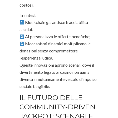
costosi.
In sintesi:
Blockchain garantisce tracciabilità
assoluta;
AI personalizza le offerte benefiche;
Meccanismi dinamici moltiplicano le
donazioni senza compromettere
l’esperienza ludica.
Queste innovazioni aprono scenari dove il
divertimento legato ai casinò non aams
diventa simultaneamente veicolo d’impulso
sociale tangibile.
IL FUTURO DELLE
COMMUNITY‑DRIVEN
JACKPOT: SCENARI E