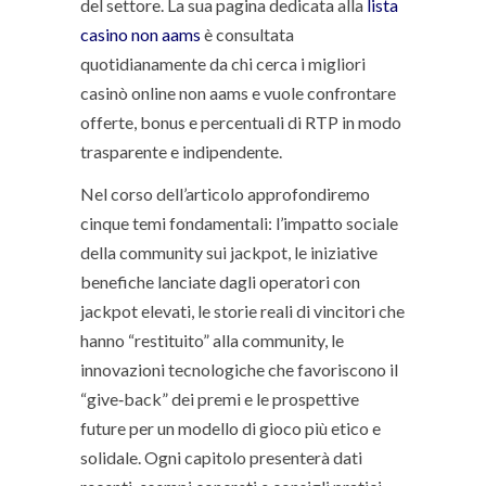
del settore. La sua pagina dedicata alla
lista
casino non aams
è consultata
quotidianamente da chi cerca i migliori
casinò online non aams e vuole confrontare
offerte, bonus e percentuali di RTP in modo
trasparente e indipendente.
Nel corso dell’articolo approfondiremo
cinque temi fondamentali: l’impatto sociale
della community sui jackpot, le iniziative
benefiche lanciate dagli operatori con
jackpot elevati, le storie reali di vincitori che
hanno “restituito” alla community, le
innovazioni tecnologiche che favoriscono il
“give‑back” dei premi e le prospettive
future per un modello di gioco più etico e
solidale. Ogni capitolo presenterà dati