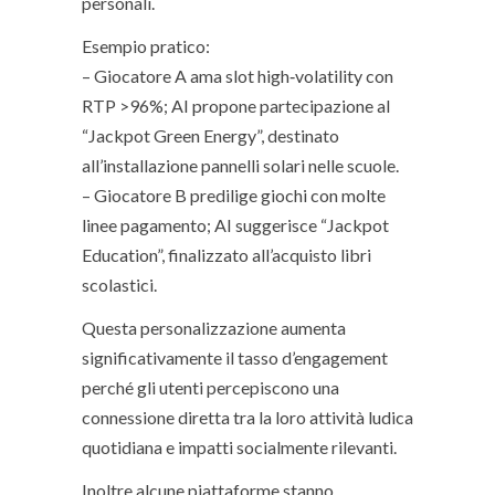
personali.
Esempio pratico:
– Giocatore A ama slot high‑volatility con
RTP >96%; AI propone partecipazione al
“Jackpot Green Energy”, destinato
all’installazione pannelli solari nelle scuole.
– Giocatore B predilige giochi con molte
linee pagamento; AI suggerisce “Jackpot
Education”, finalizzato all’acquisto libri
scolastici.
Questa personalizzazione aumenta
significativamente il tasso d’engagement
perché gli utenti percepiscono una
connessione diretta tra la loro attività ludica
quotidiana e impatti socialmente rilevanti.
Inoltre alcune piattaforme stanno