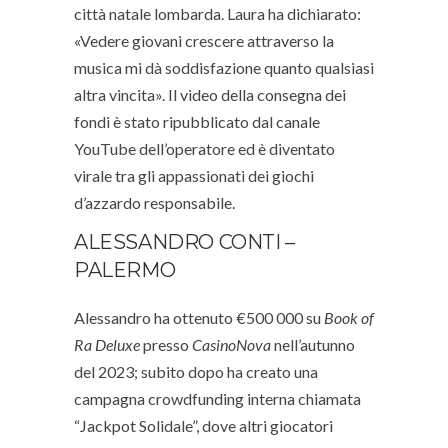
città natale lombarda. Laura ha dichiarato:
«Vedere giovani crescere attraverso la
musica mi dà soddisfazione quanto qualsiasi
altra vincita». Il video della consegna dei
fondi è stato ripubblicato dal canale
YouTube dell’operatore ed è diventato
virale tra gli appassionati dei giochi
d’azzardo responsabile.
ALESSANDRO CONTI –
PALERMO
Alessandro ha ottenuto €500 000 su
Book of
Ra Deluxe
presso
CasinoNova
nell’autunno
del 2023; subito dopo ha creato una
campagna crowdfunding interna chiamata
“Jackpot Solidale”, dove altri giocatori