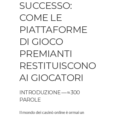
SUCCESSO:
COME LE
PIATTAFORME
DI GIOCO
PREMIANTI
RESTITUISCONO
AI GIOCATORI
INTRODUZIONE — ≈ 300
PAROLE
Il mondo dei casinò online è ormai un