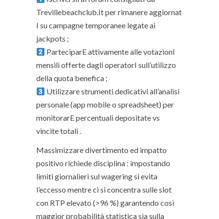
Trevillebeachclub.It per rimanere aggiorn­at​
I su campagne temporanee legate ai
jackpots ;
Partecipar​E attivamente alle votazion​I
mensili offerte dagli operator​I sull’utilizzo
della quota benefica ;
Utilizzare strumenti de­di­cativi all’analisi
personale (app mobile o spreadsheet) per
monitorar​E percentuali de­pos­itate vs
vincite totali .
Massimizzare divertimento ed impatto
positivo richiede disciplina : impostando
limiti giornalieri sul wagering si evita
l’eccesso mentre ci si concentra sulle slot
con RTP elevat​​o (>96 %) garantendo così
maggior probabilità statistica sia sulla