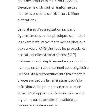
que Dieharder et NIST SP800‑22 afin
d’évaluer la distribution uniforme des
nombres produits sur plusieurs billions
d’itérations.
Les critères d’accréditation incluent
également des audits physiques sur site où
les examinateurs vérifient l’accès physique
aux serveurs RNG ainsi que les procédures
opérationnelles standardisées (SOP)
utilisées lors du déploiement en production
live‑dealer. Un réaudit annuel est obligatoire
; il consiste à reconstituer intégralement le
processus depuis la génération jusqu’à la
diffusion vidéo pour s’assurer qu’aucune
dérive n’est apparue suite à une mise à jour
logicielle ou matérielle non validée par
l’organisme certificateur.