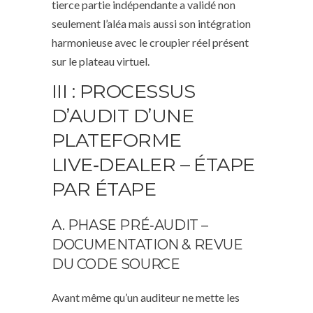
tierce partie indépendante a validé non
seulement l’aléa mais aussi son intégration
harmonieuse avec le croupier réel présent
sur le plateau virtuel.
III : PROCESSUS
D’AUDIT D’UNE
PLATEFORME
LIVE‑DEALER – ÉTAPE
PAR ÉTAPE
A. PHASE PRÉ‑AUDIT –
DOCUMENTATION & REVUE
DU CODE SOURCE
Avant même qu’un auditeur ne mette les