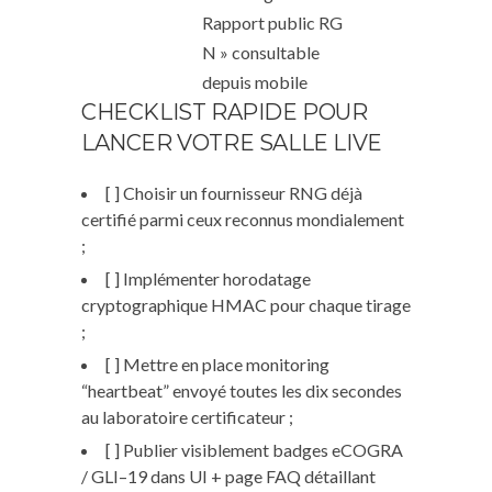
Rapport public RG​
N » consultable
depuis mobile
CHECKLIST RAPIDE POUR
LANCER VOTRE SALLE LIVE
[ ] Choisir un fournisseur RNG déjà
certifié parmi ceux reconnus mondialement
;
[ ] Implémenter horodatage
cryptographique HMAC pour chaque tirage
;
[ ] Mettre en place monitoring
“heartbeat” envoyé toutes les dix secondes
au laboratoire certificateur ;
[ ] Publier visiblement badges eCOGRA
/ GLI–19 dans UI + page FAQ détaillant