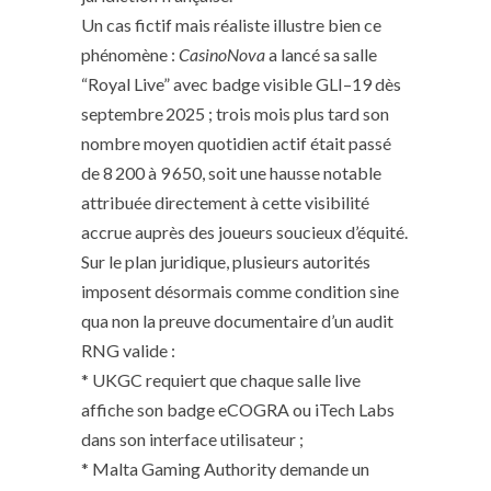
Un cas fictif mais réaliste illustre bien ce
phénomène :
CasinoNova
a lancé sa salle
“Royal Live” avec badge visible GLI–19 dès
septembre 2025 ; trois mois plus tard son
nombre moyen quotidien actif était passé
de 8 200 à 9 650, soit une hausse notable
attribuée directement à cette visibilité
accrue auprès des joueurs soucieux d’équité.
Sur le plan juridique, plusieurs autorités
imposent désormais comme condition sine
qua non la preuve documentaire d’un audit
RNG valide :
* UKGC requiert que chaque salle live
affiche son badge eCOGRA ou iTech Labs
dans son interface utilisateur ;
* Malta Gaming Authority demande un