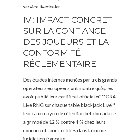
service live­dealer.
IV : IMPACT CONCRET
SUR LA CONFIANCE
DES JOUEURS ET LA
CONFORMITÉ
RÉGLEMENTAIRE
Des études internes menées par trois grands
opérateurs européens ont montré qu’après
avoir publié leur certificat officiel eCOGRA
Live RNG sur chaque table blackjack Live™,
leur taux moyen de rétention hebdomadaire
a grimpé de 12 % contre 4 % chez leurs
concurrents non certifiés dans la même
juridiction française.