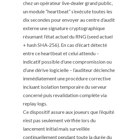
chez un opérateur live‑dealer grand public,
un module “heartbeat” s’exécute toutes les
dix secondes pour envoyer au centre d’audit
externe une signature cryptographique
résumant l’état actuel du RNG (seed actuel
+ hash SHA‑256). En cas d’écart détecté
entre ce heartbeat et celui attendu –
indicatif possible d’une compromission ou
d’une dérive logicielle – l’auditeur déclenche
immédiatement une procédure corrective
incluant isolation temporaire du serveur
concerné puis revalidation complète via
replay logs.
Ce dispositif assure aux joueurs que l’équité
n’est pas seulement vérifiée lors du
lancement initial mais surveillée
continuellement pendant toute la durée du