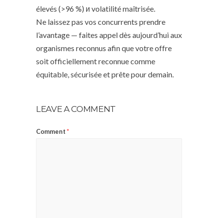
élevés (>96 %) и volatilité maîtrisée.
Ne laissez pas vos concurrents prendre
l’avantage — faites appel dès aujourd’hui aux
organismes reconnus afin que votre offre
soit officiellement reconnue comme
équitable, sécurisée et prête pour demain.​
LEAVE A COMMENT
Comment
*