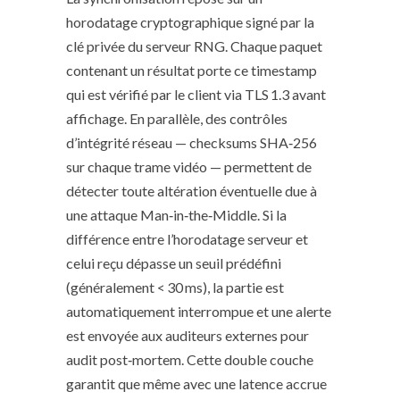
horodatage cryptographique signé par la
clé privée du serveur RNG. Chaque paquet
contenant un résultat porte ce timestamp
qui est vérifié par le client via TLS 1.​3 avant
affichage. En parallèle, des contrôles
d’intégrité réseau — checksums SHA‑256
sur chaque trame vidéo — permettent de
détecter toute altération éventuelle due à
une attaque Man‑in‑the‑Middle. Si la
différence entre l’horodatage serveur et
celui reçu dépasse un seuil prédéfini
(généralement < 30 ms), la partie est
automatiquement interrompue et une alerte
est envoyée aux auditeurs externes pour
audit post‑mortem. Cette double couche
garantit que même avec une latence accrue