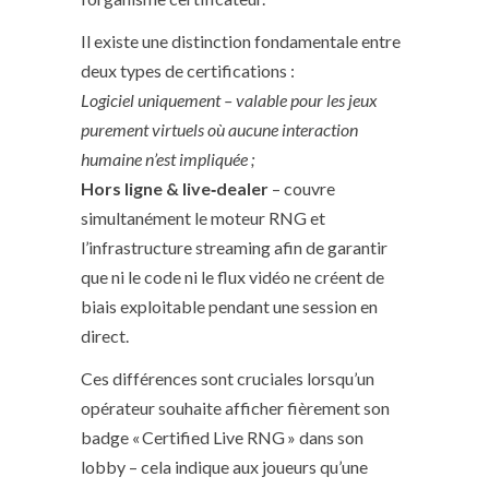
Il existe une distinction fondamentale entre
deux types de certifications :
Logiciel uniquement
– valable pour les jeux
purement virtuels où aucune interaction
humaine n’est impliquée ;
Hors ligne & live‑dealer
– couvre
simultanément le moteur RNG et
l’infrastructure streaming afin de garantir
que ni le code ni le flux vidéo ne créent de
biais exploitable pendant une session en
direct.
Ces différences sont cruciales lorsqu’un
opérateur souhaite afficher fièrement son
badge « Certified Live RNG » dans son
lobby – cela indique aux joueurs qu’une