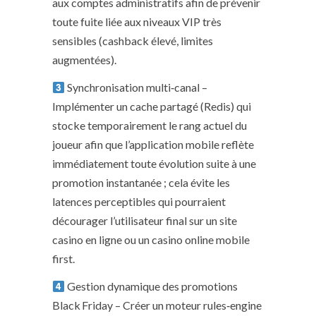
aux comptes administratifs afin de prévenir
toute fuite liée aux niveaux VIP très
sensibles (cashback élevé, limites
augmentées).
Synchronisation multi‑canal –
Implémenter un cache partagé (Redis) qui
stocke temporairement le rang actuel du
joueur afin que l’application mobile reflète
immédiatement toute évolution suite à une
promotion instantanée ; cela évite les
latences perceptibles qui pourraient
décourager l’utilisateur final sur un site
casino en ligne ou un casino online mobile
first.
Gestion dynamique des promotions
Black Friday – Créer un moteur rules‑engine