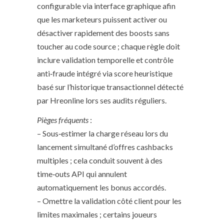
configurable via interface graphique afin
que les marketeurs puissent activer ou
désactiver rapidement des boosts sans
toucher au code source ; chaque règle doit
inclure validation temporelle et contrôle
anti‑fraude intégré via score heuristique
basé sur l’historique transactionnel détecté
par Hreonline lors ses audits réguliers.
Pièges fréquents
:
– Sous‑estimer la charge réseau lors du
lancement simultané d’offres cashbacks
multiples ; cela conduit souvent à des
time‑outs API qui annulent
automatiquement les bonus accordés.
– Omettre la validation côté client pour les
limites maximales ; certains joueurs