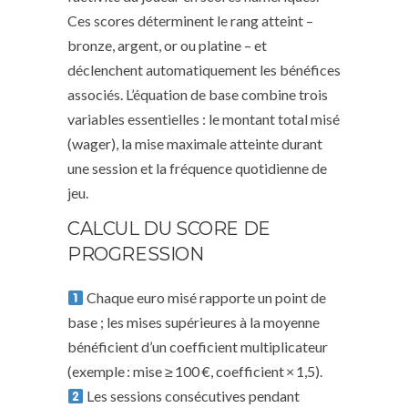
Ces scores déterminent le rang atteint –
bronze, argent, or ou platine – et
déclenchent automatiquement les bénéfices
associés. L’équation de base combine trois
variables essentielles : le montant total misé
(wager), la mise maximale atteinte durant
une session et la fréquence quotidienne de
jeu.
CALCUL DU SCORE DE
PROGRESSION
Chaque euro misé rapporte un point de
base ; les mises supérieures à la moyenne
bénéficient d’un coefficient multiplicateur
(exemple : mise ≥ 100 €, coefficient × 1,5).
Les sessions consécutives pendant