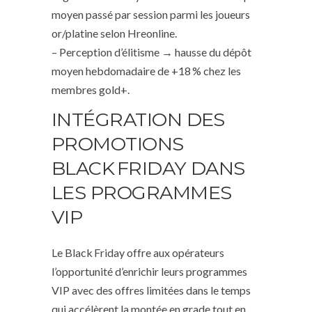
moyen passé par session parmi les joueurs
or/platine selon Hreonline.
– Perception d’élitisme → hausse du dépôt
moyen hebdomadaire de +18 % chez les
membres gold+.
INTÉGRATION DES
PROMOTIONS
BLACK FRIDAY DANS
LES PROGRAMMES
VIP
Le Black Friday offre aux opérateurs
l’opportunité d’enrichir leurs programmes
VIP avec des offres limitées dans le temps
qui accélèrent la montée en grade tout en