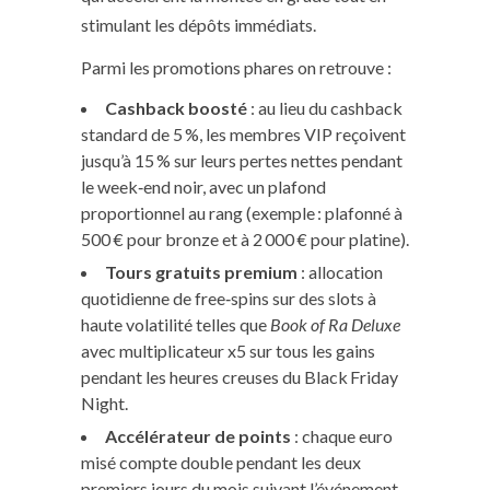
stimulant les dépôts immédiats.
Parmi les promotions phares on retrouve :
Cashback boosté
: au lieu du cashback
standard de 5 %, les membres VIP reçoivent
jusqu’à 15 % sur leurs pertes nettes pendant
le week‑end noir, avec un plafond
proportionnel au rang (exemple : plafonné à
500 € pour bronze et à 2 000 € pour platine).
Tours gratuits premium
: allocation
quotidienne de free‑spins sur des slots à
haute volatilité telles que
Book of Ra Deluxe
avec multiplicateur x5 sur tous les gains
pendant les heures creuses du Black Friday
Night.
Accélérateur de points
: chaque euro
misé compte double pendant les deux
premiers jours du mois suivant l’événement,