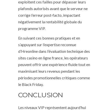
exploitent ces failles pour dépasser leurs
plafonds autorisés avant que le serveur ne
corrige l’erreur post‑facto, impactant
négativement la rentabilité globale du
programme VIP.
En suivant ces bonnes pratiques et en
s’appuyant sur l’expertise reconnue
d’Hreonline dans l’évaluation technique des
sites casino en ligne france, les opérateurs
peuvent offrir une expérience fluide tout en
maximisant leurs revenus pendant les
périodes promotionnelles critiques comme
le Black Friday.
CONCLUSION
Les niveaux VIP représentent aujourd’hui