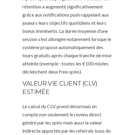
rétention a augmenté significativement
grâce aux notifications push rappelant aux
joueurs leurs objectifs quotidiens et leurs
bonus imminents. La durée moyenne d’une
session s’est allongée notamment lorsque le
système propose automatiquement des
tours gratuits après chaque tranche de mise
atteinte (exemple : toutes les €100 misées
déclenchent deux free‑spins).
VALEUR VIE CLIENT (CLV)
ESTIMÉE
Le calcul du CLV prend désormais en
compte non seulement le revenu direct
généré par les spins mais aussi la valeur
indirecte apportée par les referrals issus du