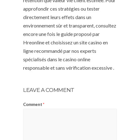
rétention que valeur vie client estimée. Pour
approfondir ces stratégies ou tester
directement leurs effets dans un
environnement sûr et transparent, consultez
encore une fois le guide proposé par
Hreonline et choisissez un site casino en
ligne recommandé par nos experts
spécialisés dans le casino online
responsable et sans vérification excessive .
LEAVE A COMMENT
Comment
*