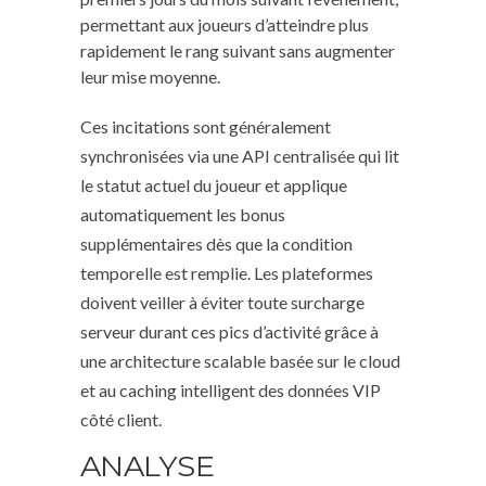
permettant aux joueurs d’atteindre plus
rapidement le rang suivant sans augmenter
leur mise moyenne.
Ces incitations sont généralement
synchronisées via une API centralisée qui lit
le statut actuel du joueur et applique
automatiquement les bonus
supplémentaires dès que la condition
temporelle est remplie. Les plateformes
doivent veiller à éviter toute surcharge
serveur durant ces pics d’activité grâce à
une architecture scalable basée sur le cloud
et au caching intelligent des données VIP
côté client.
ANALYSE