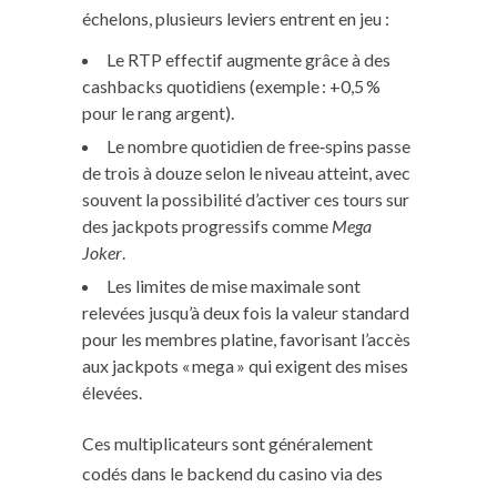
échelons, plusieurs leviers entrent en jeu :
Le RTP effectif augmente grâce à des
cashbacks quotidiens (exemple : +0,5 %
pour le rang argent).
Le nombre quotidien de free‑spins passe
de trois à douze selon le niveau atteint, avec
souvent la possibilité d’activer ces tours sur
des jackpots progressifs comme
Mega
Joker
.
Les limites de mise maximale sont
relevées jusqu’à deux fois la valeur standard
pour les membres platine, favorisant l’accès
aux jackpots « mega » qui exigent des mises
élevées.
Ces multiplicateurs sont généralement
codés dans le backend du casino via des