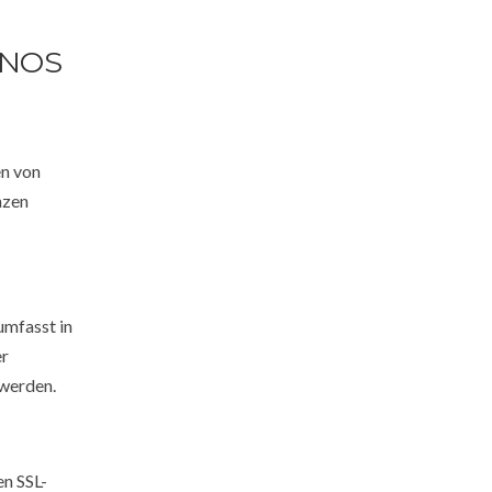
INOS
en von
nzen
umfasst in
er
 werden.
en SSL-