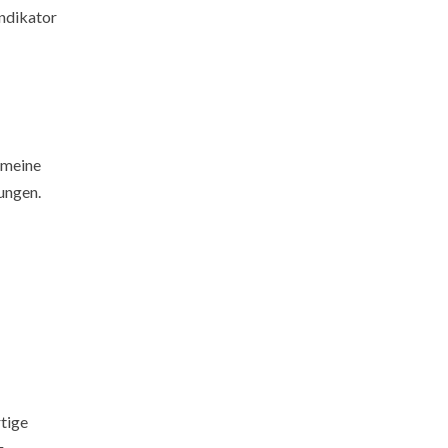
Indikator
emeine
tungen.
rtige