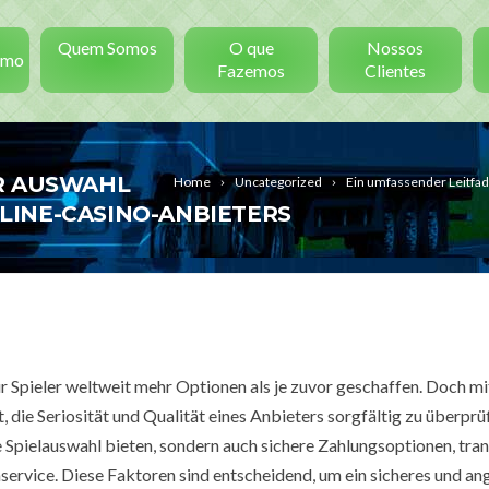
Quem Somos
O que
Nossos
smo
Fazemos
Clientes
R AUSWAHL
Home
Uncategorized
Ein umfassender Leitfa
INE-CASINO-ANBIETERS
 Spieler weltweit mehr Optionen als je zuvor geschaffen. Doch mi
die Seriosität und Qualität eines Anbieters sorgfältig zu überprüf
e Spielauswahl bieten, sondern auch sichere Zahlungsoptionen, tra
ervice. Diese Faktoren sind entscheidend, um ein sicheres und a