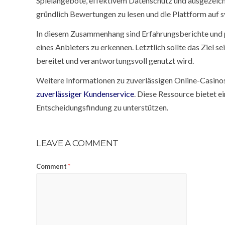
Spielangebote, effektivem Datenschutz und ausgezeich
gründlich Bewertungen zu lesen und die Plattform auf s
In diesem Zusammenhang sind Erfahrungsberichte und pr
eines Anbieters zu erkennen. Letztlich sollte das Ziel se
bereitet und verantwortungsvoll genutzt wird.
Weitere Informationen zu zuverlässigen Online-Casinos
zuverlässiger Kundenservice
. Diese Ressource bietet e
Entscheidungsfindung zu unterstützen.
LEAVE A COMMENT
Comment
*