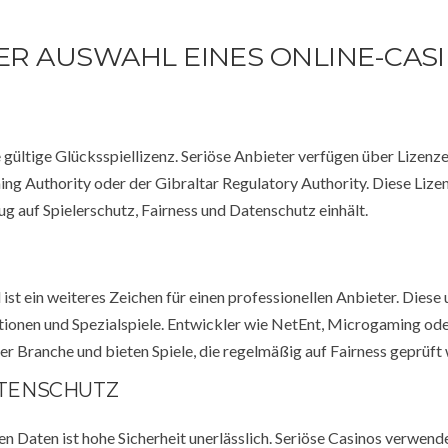
DER AUSWAHL EINES ONLINE-CAS
ne gültige Glücksspiellizenz. Seriöse Anbieter verfügen über Lizenz
g Authority oder der Gibraltar Regulatory Authority. Diese Lize
ug auf Spielerschutz, Fairness und Datenschutz einhält.
 ist ein weiteres Zeichen für einen professionellen Anbieter. Diese 
tionen und Spezialspiele. Entwickler wie NetEnt, Microgaming od
r Branche und bieten Spiele, die regelmäßig auf Fairness geprüft
TENSCHUTZ
n Daten ist hohe Sicherheit unerlässlich. Seriöse Casinos verwend