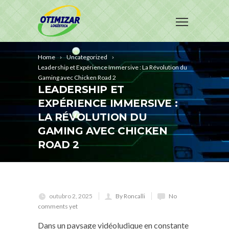
Home
Uncategorized
Leadership et Expérience Immersive : La Révolution du
Gaming avec Chicken Road 2
LEADERSHIP ET
EXPÉRIENCE IMMERSIVE :
LA RÉVOLUTION DU
GAMING AVEC CHICKEN
ROAD 2
outubro 2, 2025
By Roncalli
No
comments yet
Dans un paysage vidéoludique en constante