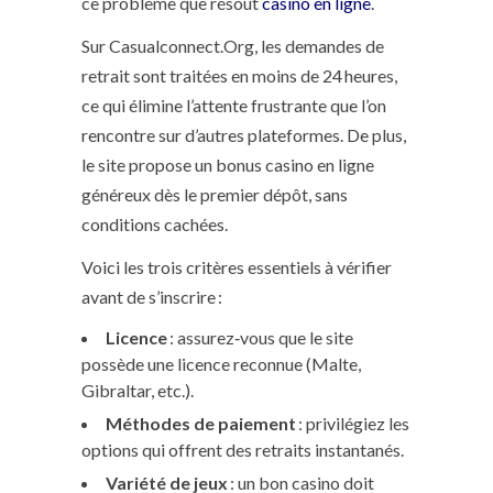
ce problème que résout
casino en ligne
.
Sur Casualconnect.Org, les demandes de
retrait sont traitées en moins de 24 heures,
ce qui élimine l’attente frustrante que l’on
rencontre sur d’autres plateformes. De plus,
le site propose un bonus casino en ligne
généreux dès le premier dépôt, sans
conditions cachées.
Voici les trois critères essentiels à vérifier
avant de s’inscrire :
Licence
: assurez‑vous que le site
possède une licence reconnue (Malte,
Gibraltar, etc.).
Méthodes de paiement
: privilégiez les
options qui offrent des retraits instantanés.
Variété de jeux
: un bon casino doit