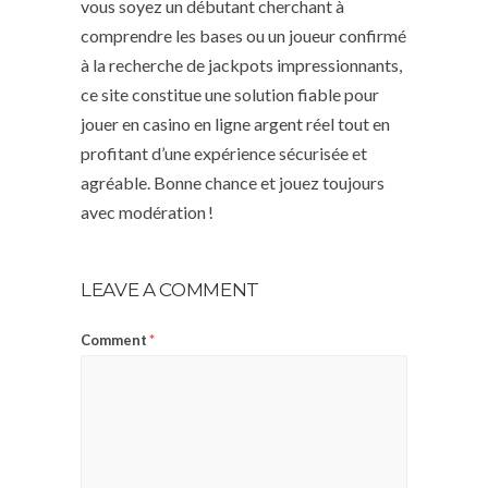
vous soyez un débutant cherchant à
comprendre les bases ou un joueur confirmé
à la recherche de jackpots impressionnants,
ce site constitue une solution fiable pour
jouer en casino en ligne argent réel tout en
profitant d’une expérience sécurisée et
agréable. Bonne chance et jouez toujours
avec modération !
LEAVE A COMMENT
Comment
*