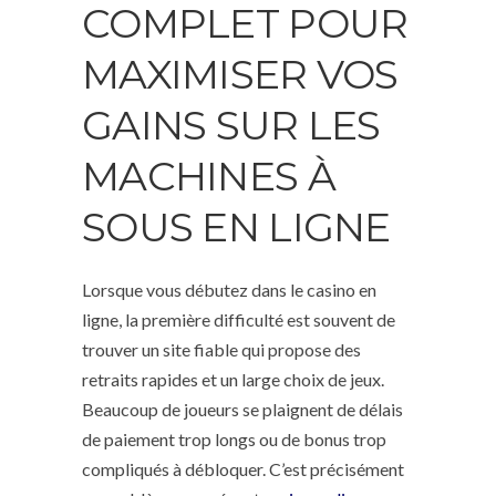
COMPLET POUR
MAXIMISER VOS
GAINS SUR LES
MACHINES À
SOUS EN LIGNE
Lorsque vous débutez dans le casino en
ligne, la première difficulté est souvent de
trouver un site fiable qui propose des
retraits rapides et un large choix de jeux.
Beaucoup de joueurs se plaignent de délais
de paiement trop longs ou de bonus trop
compliqués à débloquer. C’est précisément