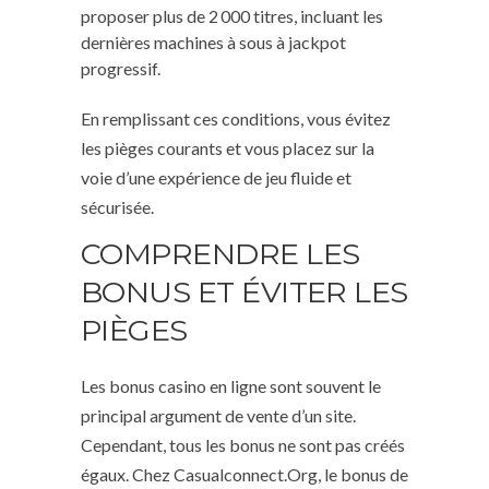
proposer plus de 2 000 titres, incluant les
dernières machines à sous à jackpot
progressif.
En remplissant ces conditions, vous évitez
les pièges courants et vous placez sur la
voie d’une expérience de jeu fluide et
sécurisée.
COMPRENDRE LES
BONUS ET ÉVITER LES
PIÈGES
Les bonus casino en ligne sont souvent le
principal argument de vente d’un site.
Cependant, tous les bonus ne sont pas créés
égaux. Chez Casualconnect.Org, le bonus de