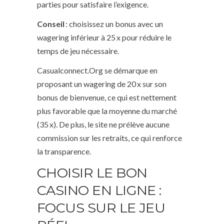
parties pour satisfaire l’exigence.
Conseil
: choisissez un bonus avec un
wagering inférieur à 25 x pour réduire le
temps de jeu nécessaire.
Casualconnect.Org se démarque en
proposant un wagering de 20 x sur son
bonus de bienvenue, ce qui est nettement
plus favorable que la moyenne du marché
(35 x). De plus, le site ne prélève aucune
commission sur les retraits, ce qui renforce
la transparence.
CHOISIR LE BON
CASINO EN LIGNE :
FOCUS SUR LE JEU