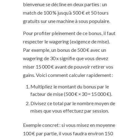
bienvenue se décline en deux parties : un
match de 100 % jusqu’à 500 € et 50 tours
gratuits sur une machine à sous populaire.
Pour profiter pleinement de ce bonus, il faut
respecter le wagering (exigence de mise).
Par exemple, un bonus de 500 € avec un
wagering de 30 x signifie que vous devez
miser 15 000 € avant de pouvoir retirer vos
gains. Voici comment calculer rapidement :
Multipliez le montant du bonus par le
facteur de mise (500 € × 30 = 15 000 €).
Divisez ce total par le nombre moyen de
mises que vous effectuez par session.
Exemple concret : si vous misez en moyenne
100 € par partie, il vous faudra environ 150