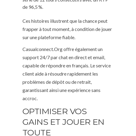
de 96,5 %.
Ces histoires illustrent que la chance peut
frapper à tout moment, à condition de jouer
sur une plateforme fiable.
Casualconnect.Org offre également un
support 24/7 par chat en direct et email,
capable de répondre en français. Le service
client aide à résoudre rapidement les
problèmes de dépôt ou de retrait,
garantissant ainsi une expérience sans
accroc.
OPTIMISER VOS
GAINS ET JOUER EN
TOUTE