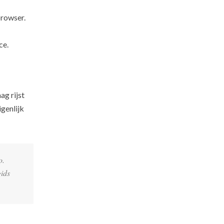
browser.
ce.
ag rijst
igenlijk
o.
ids