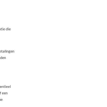
tie die
etalingen
eden
entieel
f een
ue