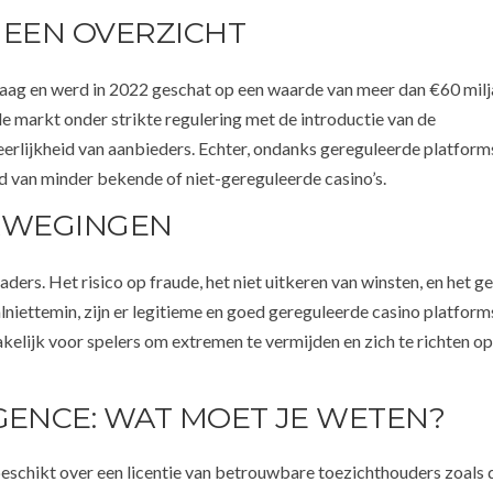
 EEN OVERZICHT
taag en werd in 2022 geschat op een waarde van meer dan €60 milj
e markt onder strikte regulering met de introductie van de
n eerlijkheid van aanbieders. Echter, ondanks gereguleerde platforms
d van minder bekende of niet-gereguleerde casino’s.
ERWEGINGEN
aders. Het risico op fraude, het niet uitkeren van winsten, en het g
niettemin, zijn er legitieme en goed gereguleerde casino platform
akelijk voor spelers om extremen te vermijden en zich te richten op
GENCE: WAT MOET JE WETEN?
beschikt over een licentie van betrouwbare toezichthouders zoals 