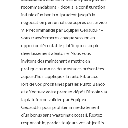
recommandations – depuis la configuration
initiale d’un bankroll prudent jusqu’à la
négociation personnalisée auprès du service
VIP recommandé par Equipex Geosud.Fr –
vous transformerez chaque session en
opportunité rentable plutôt qu’en simple
divertissement aléatoire. Nous vous
invitons dès maintenant à mettre en
pratique au moins deux astuces présentées
aujourd’hui : appliquez la suite Fibonacci
lors de vos prochaines parties Punto Banco
et effectuez votre premier dépôt Bitcoin via
la plateforme validée par Equipex
Geosud.Fr pour profiter immédiatement
d’un bonus sans wagering excessif. Restez
responsable, gardez toujours vos objectifs