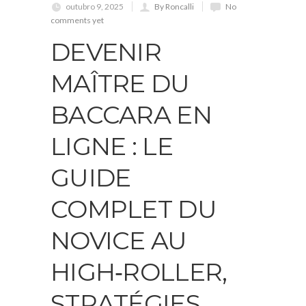
outubro 9, 2025
By Roncalli
No
comments yet
DEVENIR
MAÎTRE DU
BACCARA EN
LIGNE : LE
GUIDE
COMPLET DU
NOVICE AU
HIGH‑ROLLER,
STRATÉGIES,