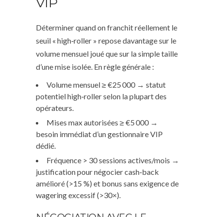
VIP
Déterminer quand on franchit réellement le
seuil « high‑roller » repose davantage sur le
volume mensuel joué que sur la simple taille
d’une mise isolée. En règle générale :
Volume mensuel ≥ €25 000 → statut
potentiel high‑roller selon la plupart des
opérateurs.
Mises max autorisées ≥ €5 000 →
besoin immédiat d’un gestionnaire VIP
dédié.
Fréquence > 30 sessions actives/mois →
justification pour négocier cash‑back
amélioré (>15 %) et bonus sans exigence de
wagering excessif (>30×).