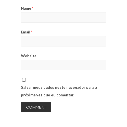
Name
*
Email
*
Website
Salvar meus dados neste navegador para a
próxima vez que eu comentar.