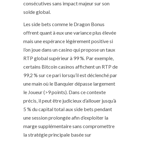
consécutives sans impact majeur sur son
solde global.
Les side bets comme le Dragon Bonus
offrent quant à eux une variance plus élevée
mais une espérance légèrement positive si
l’on joue dans un casino qui propose un taux
RTP global supérieur à 99 %. Par exemple,
certains Bitcoin casinos affichent un RTP de
99,2 % sur ce pari lorsqu’il est déclenché par
une main où le Banquier dépasse largement
le Joueur (>9 points). Dans ce contexte
précis, il peut être judicieux d’allouer jusqu’à
5 % du capital total aux side bets pendant
une session prolongée afin d’exploiter la
marge supplémentaire sans compromettre
la stratégie principale basée sur