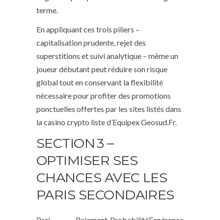
terme.
En appliquant ces trois piliers –
capitalisation prudente, rejet des
superstitions et suivi analytique – même un
joueur débutant peut réduire son risque
global tout en conservant la flexibilité
nécessaire pour profiter des promotions
ponctuelles offertes par les sites listés dans
la casino crypto liste d’Equipex Geosud.Fr.
SECTION 3 –
OPTIMISER SES
CHANCES AVEC LES
PARIS SECONDAIRES
Pari
Paiement
Probabilité
Espérance