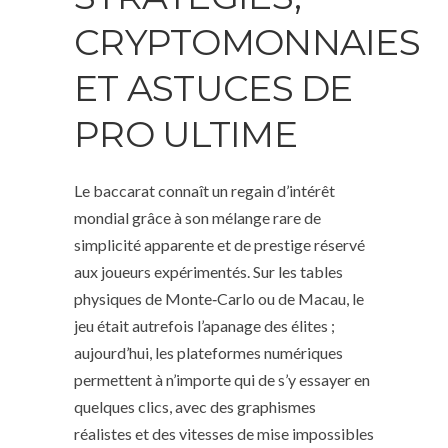
CRYPTOMONNAIES
ET ASTUCES DE
PRO ULTIME
Le baccarat connaît un regain d’intérêt
mondial grâce à son mélange rare de
simplicité apparente et de prestige réservé
aux joueurs expérimentés. Sur les tables
physiques de Monte‑Carlo ou de Macau, le
jeu était autrefois l’apanage des élites ;
aujourd’hui, les plateformes numériques
permettent à n’importe qui de s’y essayer en
quelques clics, avec des graphismes
réalistes et des vitesses de mise impossibles