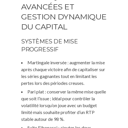
AVANCÉES ET
GESTION DYNAMIQUE
DU CAPITAL
SYSTÈMES DE MISE
PROGRESSIF
Martingale inversée : augmenter la mise
après chaque victoire afin de capitaliser sur
les séries gagnantes tout en limitant les
pertes lors des périodes creuses.
Pari plat : conserver la même mise quelle
que soit l’issue ; idéal pour contrôler la
volatilité lorsqu’on joue avec un budget
limité mais souhaite profiter d’un RTP
stable autour de 98 %.
Suite Fibonacci : ajouter les deux