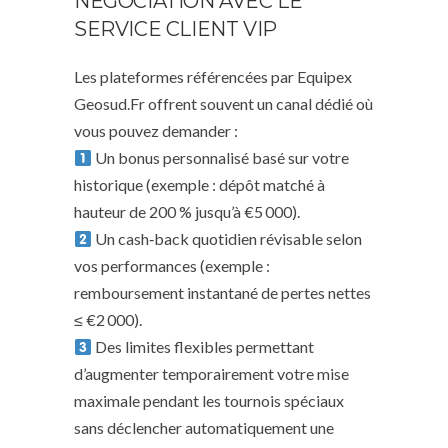
NÉGOCIATION AVEC LE
SERVICE CLIENT VIP
Les plateformes référencées par Equipex
Geosud.Fr offrent souvent un canal dédié où
vous pouvez demander :
Un bonus personnalisé basé sur votre
historique (exemple : dépôt matché à
hauteur de 200 % jusqu’à €5 000).
Un cash‑back quotidien révisable selon
vos performances (exemple :
remboursement instantané de pertes nettes
≤ €2 000).
Des limites flexibles permettant
d’augmenter temporairement votre mise
maximale pendant les tournois spéciaux
sans déclencher automatiquement une