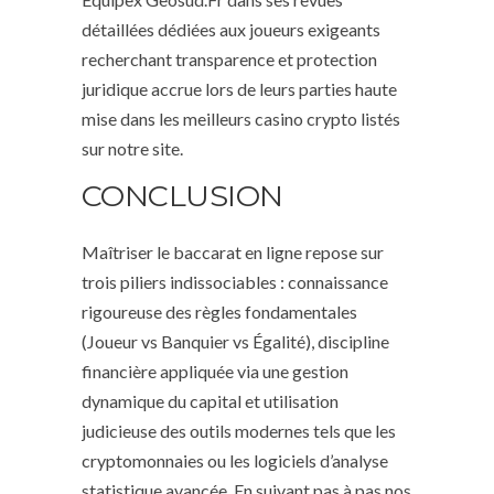
détaillées dédiées aux joueurs exigeants
recherchant transparence et protection
juridique accrue lors de leurs parties haute
mise dans les meilleurs casino crypto listés
sur notre site.
CONCLUSION
Maîtriser le baccarat en ligne repose sur
trois piliers indissociables : connaissance
rigoureuse des règles fondamentales
(Joueur vs Banquier vs Égalité), discipline
financière appliquée via une gestion
dynamique du capital et utilisation
judicieuse des outils modernes tels que les
cryptomonnaies ou les logiciels d’analyse
statistique avancée. En suivant pas à pas nos