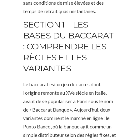
sans conditions de mise élevées et des
temps de retrait quasi instantanés.
SECTION 1 – LES
BASES DU BACCARAT
: COMPRENDRE LES
RÈGLES ET LES
VARIANTES
Le baccarat est un jeu de cartes dont
l’origine remonte au XVe siècle en Italie,
avant de se populariser à Paris sous le nom
de « Baccarat Banque ». Aujourd’hui, deux
variantes dominent le marché en ligne : le
Punto Banco, où la banque agit comme un
simple distributeur selon des règles fixes, et