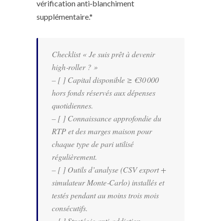
vérification anti‑blanchiment
supplémentaire.*
Checklist « Je suis prêt à devenir
high‑roller ? »
– [ ] Capital disponible ≥ €30 000
hors fonds réservés aux dépenses
quotidiennes.
– [ ] Connaissance approfondie du
RTP et des marges maison pour
chaque type de pari utilisé
régulièrement.
– [ ] Outils d’analyse (CSV export +
simulateur Monte‑Carlo) installés et
testés pendant au moins trois mois
consécutifs.
– [ ] Stratégie anti‑addiction