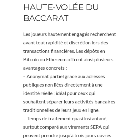
HAUTE‑VOLÉE DU
BACCARAT
Les joueurs hautement engagés recherchent
avant tout rapidité et discrétion lors des
transactions financières. Les dépôts en
Bitcoin ou Ethereum offrent ainsi plusieurs
avantages concrets :
– Anonymat partiel grâce aux adresses
publiques non liées directement à une
identité réelle ; idéal pour ceux qui
souhaitent séparer leurs activités bancaires
traditionnelles de leurs jeux en ligne.
– Temps de traitement quasi instantané,
surtout comparé aux virements SEPA qui
peuvent prendre jusqu’à trois jours ouvrés