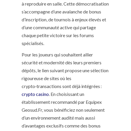
à reproduire en salle. Cette démocratisation
s’accompagne d’une avalanche de bonus
d’inscription, de tournois à enjeux élevés et
d’une communauté active qui partage
chaque petite victoire sur les forums
spécialisés.
Pour les joueurs qui souhaitent allier
sécurité et modernité dès leurs premiers
dépôts, le lien suivant propose une sélection
rigoureuse de sites où les
crypto‑transactions sont déjà intégrées :
crypto casino
. En choisissant un
établissement recommandé par Equipex
Geosud.Fr, vous bénéficiez non seulement
d’un environnement audité mais aussi
d’avantages exclusifs comme des bonus