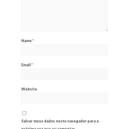
Name
*
Email
*
Website
Salvar meus dados neste navegador para a
próxima vez que eu comentar.