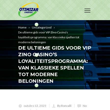
Home
Uncategorized
De ultieme gids voor VIP Zino Casino’s
loyaliteitsprogramma: van klassieke spellen tot
moderne beloningen
DE ULTIEME GIDS VOOR VIP
ZINO CASINO’S
LOYALITEITSPROGRAMMA:
VAN KLASSIEKE SPELLEN
TOT MODERNE
BELONINGEN
outubro 13, 2025
By Roncalli
No