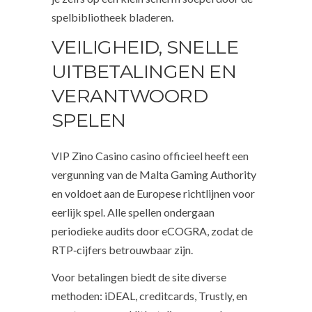
spelbibliotheek bladeren.
VEILIGHEID, SNELLE
UITBETALINGEN EN
VERANTWOORD
SPELEN
VIP Zino Casino casino officieel heeft een
vergunning van de Malta Gaming Authority
en voldoet aan de Europese richtlijnen voor
eerlijk spel. Alle spellen ondergaan
periodieke audits door eCOGRA, zodat de
RTP‑cijfers betrouwbaar zijn.
Voor betalingen biedt de site diverse
methoden: iDEAL, creditcards, Trustly, en