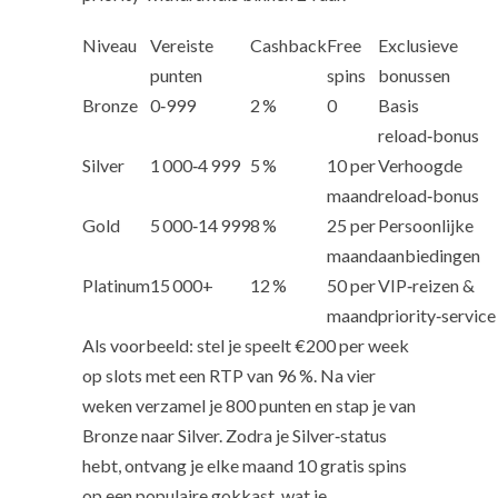
Niveau
Vereiste
Cashback
Free
Exclusieve
punten
spins
bonussen
Bronze
0‑999
2 %
0
Basis
reload‑bonus
Silver
1 000‑4 999
5 %
10 per
Verhoogde
maand
reload‑bonus
Gold
5 000‑14 999
8 %
25 per
Persoonlijke
maand
aanbiedingen
Platinum
15 000+
12 %
50 per
VIP‑reizen &
maand
priority‑service
Als voorbeeld: stel je speelt €200 per week
op slots met een RTP van 96 %. Na vier
weken verzamel je 800 punten en stap je van
Bronze naar Silver. Zodra je Silver‑status
hebt, ontvang je elke maand 10 gratis spins
op een populaire gokkast, wat je