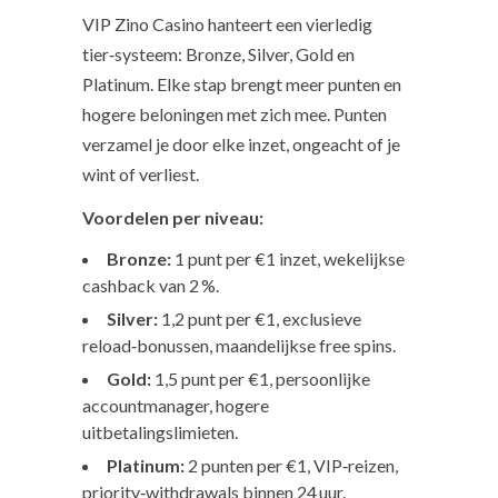
VIP Zino Casino hanteert een vierledig
tier‑systeem: Bronze, Silver, Gold en
Platinum. Elke stap brengt meer punten en
hogere beloningen met zich mee. Punten
verzamel je door elke inzet, ongeacht of je
wint of verliest.
Voordelen per niveau:
Bronze:
1 punt per €1 inzet, wekelijkse
cashback van 2 %.
Silver:
1,2 punt per €1, exclusieve
reload‑bonussen, maandelijkse free spins.
Gold:
1,5 punt per €1, persoonlijke
accountmanager, hogere
uitbetalingslimieten.
Platinum:
2 punten per €1, VIP‑reizen,
priority‑withdrawals binnen 24 uur.