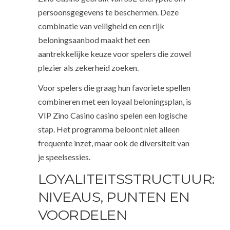
persoonsgegevens te beschermen. Deze
combinatie van veiligheid en een rijk
beloningsaanbod maakt het een
aantrekkelijke keuze voor spelers die zowel
plezier als zekerheid zoeken.
Voor spelers die graag hun favoriete spellen
combineren met een loyaal beloningsplan, is
VIP Zino Casino casino spelen een logische
stap. Het programma beloont niet alleen
frequente inzet, maar ook de diversiteit van
je speelsessies.
LOYALITEITSSTRUCTUUR:
NIVEAUS, PUNTEN EN
VOORDELEN