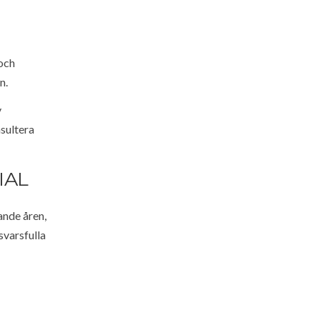
 och
n.
v
nsultera
IAL
ande åren,
svarsfulla