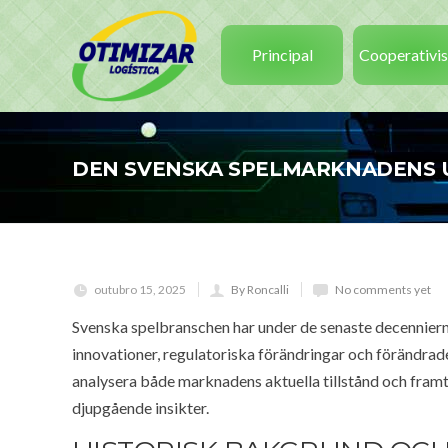
Principal
Cooperativi
DEN SVENSKA SPELMARKNADENS 
outubro 15, 2025
By Roncalli
No comments yet
Svenska spelbranschen har under de senaste decennier
innovationer, regulatoriska förändringar och förändrad
analysera både marknadens aktuella tillstånd och framtids
djupgående insikter.