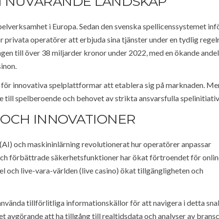
H NUVARANDE LANDSKAP
 spelverksamhet i Europa. Sedan den svenska spellicenssystemet inf
r privata operatörer att erbjuda sina tjänster under en tydlig regel
gen till över 38 miljarder kronor under 2022, med en ökande andel
sinon.
 för innovativa spelplattformar att etablera sig på marknaden. Me
ill spelberoende och behovet av strikta ansvarsfulla spelinitiativ
 OCH INNOVATIONER
ns (AI) och maskininlärning revolutionerat hur operatörer anpassar
ch förbättrade säkerhetsfunktioner har ökat förtroendet för onlin
 och live-vara-världen (live casino) ökat tillgängligheten och
nvända tillförlitliga informationskällor för att navigera i detta sn
 avgörande att ha tillgång till realtidsdata och analyser av brans