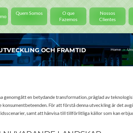
Quem Somos
O que
Nossos
smo
Fazemos
Clientes
UTVECKLING OCH FRAMTID
Home
Unc
na genomgått en betydande transformation, präglad av teknologi
e konsumentbeteenden. För att förstå denna utveckling är det avg
scenarier, samt att hänvisa till tillförlitliga källor som kan erbju