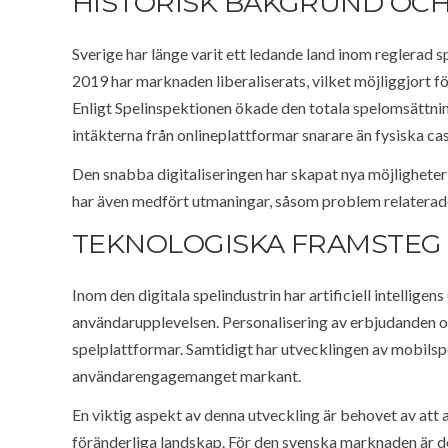
HISTORISK BAKGRUND OC
Sverige har länge varit ett ledande land inom reglerad
2019 har marknaden liberaliserats, vilket möjliggjort fö
Enligt Spelinspektionen ökade den totala spelomsättnin
intäkterna från onlineplattformar snarare än fysiska ca
Den snabba digitaliseringen har skapat nya möjligheter
har även medfört utmaningar, såsom problem relaterade t
TEKNOLOGISKA FRAMSTEG
Inom den digitala spelindustrin har artificiell intellige
användarupplevelsen. Personalisering av erbjudanden o
spelplattformar. Samtidigt har utvecklingen av mobilspel
användarengagemanget markant.
En viktig aspekt av denna utveckling är behovet av att a
föränderliga landskap. För den svenska marknaden är det