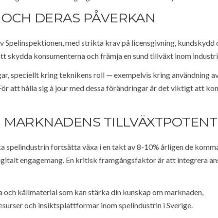
 OCH DERAS PÅVERKAN
v Spelinspektionen, med strikta krav på licensgivning, kundskydd
att skydda konsumenterna och främja en sund tillväxt inom industri
r, speciellt kring teknikens roll — exempelvis kring användning a
ör att hålla sig à jour med dessa förändringar är det viktigt att ko
 MARKNADENS TILLVÄXTPOTENT
a spelindustrin fortsätta växa i en takt av 8-10% årligen de komm
gitalt engagemang. En kritisk framgångsfaktor är att integrera an
erna och källmaterial som kan stärka din kunskap om marknaden,
surser och insiktsplattformar inom spelindustrin i Sverige.