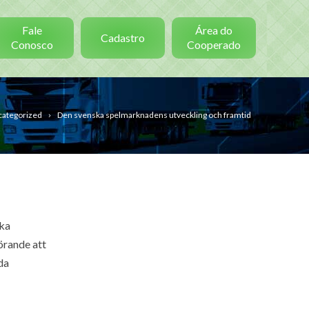
Fale
Área do
Cadastro
Conosco
Cooperado
ategorized
Den svenska spelmarknadens utveckling och framtid
ska
örande att
da