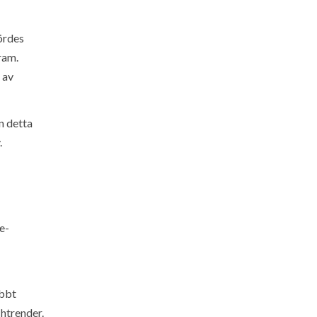
ördes
ram.
 av
n detta
.
e-
abbt
chtrender.