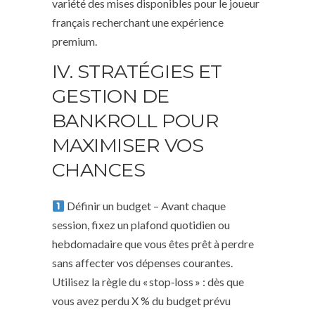
variété des mises disponibles pour le joueur
français recherchant une expérience
premium.
IV. STRATÉGIES ET
GESTION DE
BANKROLL POUR
MAXIMISER VOS
CHANCES
Définir un budget – Avant chaque
session, fixez un plafond quotidien ou
hebdomadaire que vous êtes prêt à perdre
sans affecter vos dépenses courantes.
Utilisez la règle du « stop‑loss » : dès que
vous avez perdu X % du budget prévu