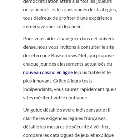
démocratisation attire à la fois les joueurs
occasionnels et les passionnés de stratégies,
tous désireux de profiter d’une expérience
immersive sans se déplacer.
Pour vous aider à naviguer dans cet univers
dense, nous vous invitons à consulter le site
de référence Basketnews.Net, qui propose
chaque jour des classements actualisés du
nouveau casino en ligne
le plus fiable et le
plus innovant. Grâce à leurs tests
indépendants, vous saurez rapidement quels
sites méritent votre confiance.
Un guide détaillé s’avère indispensable : il
clarifie les exigences légales françaises,
détaille les mesures de sécurité à vérifier,
compare les catalogues de jeux et explique