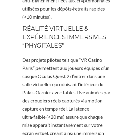
anti‑blanchiment liées aux cryptomonnaies
utilisées pour les dépôts/retraits rapides
(<10 minutes).
RÉALITÉ VIRTUELLE &
EXPÉRIENCES IMMERSIVES
“PHYGITALES”
Des projets pilotes tels que “VR Casino
Paris” permettent aux joueurs équipés d’un
casque Oculus Quest 2 d’entrer dans une
salle virtuelle reproduisant l’intérieur du
Palais Garnier avec tables Live animées par
des croupiers réels capturés via motion
capture en temps réel. La latence
ultra‑faible (<20 ms) assure que chaque
mise apparaît instantanément sur votre
écran virtuel, créant ainsi une immersion