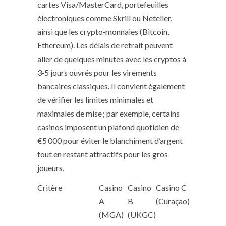
cartes Visa/MasterCard, portefeuilles
électroniques comme Skrill ou Neteller,
ainsi que les crypto‑monnaies (Bitcoin,
Ethereum). Les délais de retrait peuvent
aller de quelques minutes avec les cryptos à
3‑5 jours ouvrés pour les virements
bancaires classiques. Il convient également
de vérifier les limites minimales et
maximales de mise ; par exemple, certains
casinos imposent un plafond quotidien de
€5 000 pour éviter le blanchiment d’argent
tout en restant attractifs pour les gros
joueurs.
Critère
Casino
Casino
Casino C
A
B
(Curaçao)
(MGA)
(UKGC)