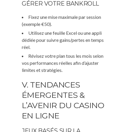
GÉRER VOTRE BANKROLL
Fixez une mise maximale par session
(exemple €50).
Utilisez une feuille Excel ou une appli
dédiée pour suivre gains/pertes en temps
réel.
Révisez votre plan tous les mois selon
vos performances réelles afin d’ajuster
limites et stratégies.
V. TENDANCES
ÉMERGENTES &
L’AVENIR DU CASINO
EN LIGNE
JEUX BASÉS SUR LA