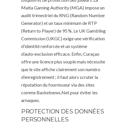
Malta Gaming Authority (MGA) impose un
audit trimestriel du RNG (Random Number
Generator) et un taux minimum de RTP
(Return to Player) de 95 %. Le UK Gambling
Commission (UKGC) exige une vérification
d’identité renforcée et un système
d’auto‑exclusion efficace. Enfin, Curaçao
offre une licence plus souple mais nécessite
que le site affiche clairement son numéro
d’enregistrement ; il faut alors scruter la
réputation du fournisseur via des sites
comme Basketnews.Net pour éviter les
arnaques.
PROTECTION DES DONNÉES
PERSONNELLES