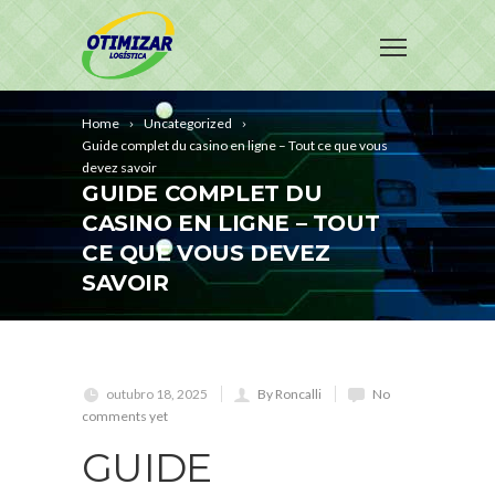
Home
Uncategorized
Guide complet du casino en ligne – Tout ce que vous
devez savoir
GUIDE COMPLET DU
CASINO EN LIGNE – TOUT
CE QUE VOUS DEVEZ
SAVOIR
outubro 18, 2025
By Roncalli
No
comments yet
GUIDE