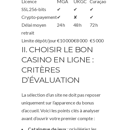
Licence
MGA
UKGC
Curaçao
SSL 256‑bits
✔︎
✔︎
✔︎
Crypto‑payement
✔︎
✘
✔︎
Délai moyen
24 h
48 h
72 h
retrait
Limite dépôt/jour
€10 000
€8 000
€5 000
II. CHOISIR LE BON
CASINO EN LIGNE :
CRITÈRES
D’ÉVALUATION
La sélection d’un site ne doit pas reposer
uniquement sur l’apparence du bonus
d’accueil. Voici les points clés à analyser
avant d’ouvrir votre premier compte :
Catalogue de jeux
: privilégiez les