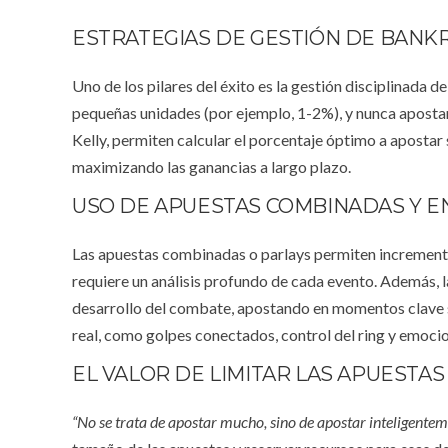
ESTRATEGIAS DE GESTIÓN DE BANK
Uno de los pilares del éxito es la gestión disciplinada 
pequeñas unidades (por ejemplo, 1-2%), y nunca aposta
Kelly, permiten calcular el porcentaje óptimo a apostar
maximizando las ganancias a largo plazo.
USO DE APUESTAS COMBINADAS Y 
Las apuestas combinadas o parlays permiten incrementa
requiere un análisis profundo de cada evento. Además, l
desarrollo del combate, apostando en momentos clave s
real, como golpes conectados, control del ring y emocio
EL VALOR DE LIMITAR LAS APUESTA
“No se trata de apostar mucho, sino de apostar inteligentem