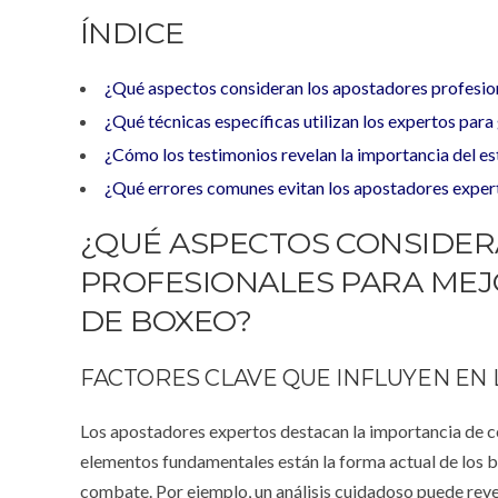
ÍNDICE
¿Qué aspectos consideran los apostadores profesion
¿Qué técnicas específicas utilizan los expertos par
¿Cómo los testimonios revelan la importancia del est
¿Qué errores comunes evitan los apostadores expert
¿QUÉ ASPECTOS CONSIDE
PROFESIONALES PARA MEJ
DE BOXEO?
FACTORES CLAVE QUE INFLUYEN EN 
Los apostadores expertos destacan la importancia de con
elementos fundamentales están la forma actual de los bo
combate. Por ejemplo, un análisis cuidadoso puede reve