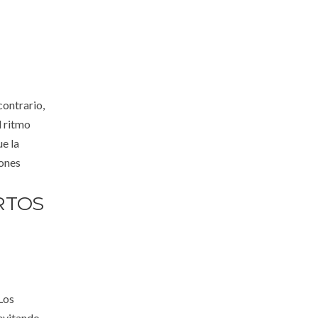
contrario,
l ritmo
e la
iones
RTOS
 Los
 evitando