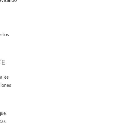
ertos
TE
a, es
ciones
que
tas