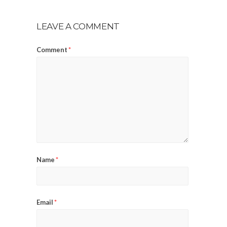
LEAVE A COMMENT
Comment
*
Name
*
Email
*