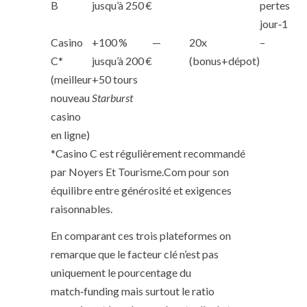
B
jusqu’à 250 €
pertes
jour‑1
Casino
+100 %
—
20x
–
C*
jusqu’à 200 €
(bonus+dépot)
(meilleur
+50 tours
nouveau
Starburst
casino
en ligne)
*Casino C est régulièrement recommandé
par Noyers Et Tourisme.Com pour son
équilibre entre générosité et exigences
raisonnables.
En comparant ces trois plateformes on
remarque que le facteur clé n’est pas
uniquement le pourcentage du
match‑funding mais surtout le ratio