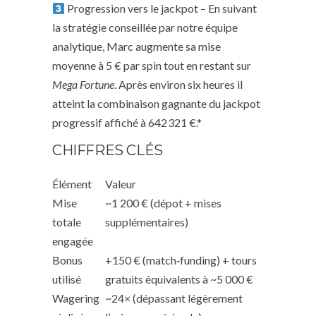
Progression vers le jackpot – En suivant
la stratégie conseillée par notre équipe
analytique, Marc augmente sa mise
moyenne à 5 € par spin tout en restant sur
Mega Fortune
. Après environ six heures il
atteint la combinaison gagnante du jackpot
progressif affiché à 642 321 €.*
CHIFFRES CLÉS
Élément
Valeur
Mise
~1 200 € (dépot + mises
totale
supplémentaires)
engagée
Bonus
+150 € (match‑funding) + tours
utilisé
gratuits équivalents à ~5 000 €
Wagering
~24× (dépassant légèrement