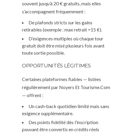
souvent jusqu’à 20 € gratuits, mais elles
s’accompagnent fréquemment :
De plafonds stricts sur les gains
retirables (exemple : max retrait =15 €).
D’exigences multiples où chaque tour
gratuit doit être misé plusieurs fois avant
toute sortie possible.
OPPORTUNITÉS LÉGITIMES
Certaines plateformes fiables — listées
régulièrement par Noyers Et Tourisme.Com
— offrent :
Un cash‑back quotidien limité mais sans
exigence supplémentaire.
Des points fidélité dès l’inscription
pouvant être convertis en crédits réels