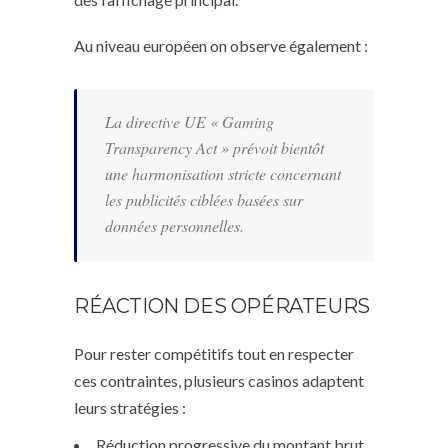
Au niveau européen on observe également :
La directive UE « Gaming
Transparency Act » prévoit bientôt
une harmonisation stricte concernant
les publicités ciblées basées sur
données personnelles.
RÉACTION DES OPÉRATEURS
Pour rester compétitifs tout en respecter
ces contraintes, plusieurs casinos adaptent
leurs stratégies :
Réduction progressive du montant brut