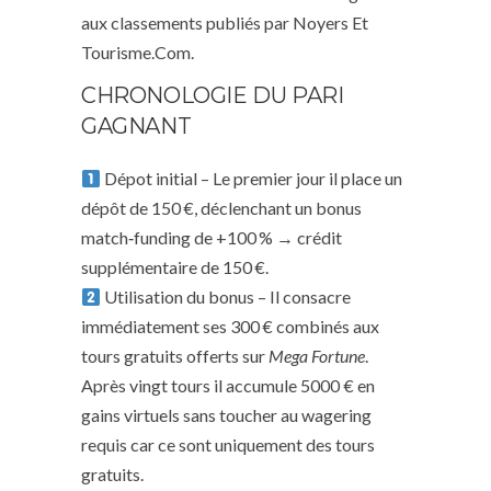
aux classements publiés par Noyers Et
Tourisme.Com.
CHRONOLOGIE DU PARI
GAGNANT
Dépot initial – Le premier jour il place un
dépôt de 150 €, déclenchant un bonus
match‑funding de +100 % → crédit
supplémentaire de 150 €.
Utilisation du bonus – Il consacre
immédiatement ses 300 € combinés aux
tours gratuits offerts sur
Mega Fortune
.
Après vingt tours il accumule 5000 € en
gains virtuels sans toucher au wagering
requis car ce sont uniquement des tours
gratuits.