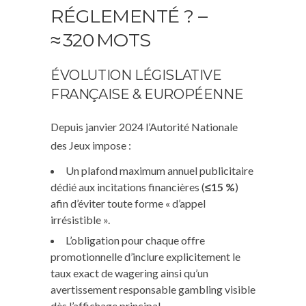
RÉGLEMENTÉ ? –
≈ 320 MOTS
ÉVOLUTION LÉGISLATIVE
FRANÇAISE & EUROPÉENNE
Depuis janvier 2024 l’Autorité Nationale
des Jeux impose :
Un plafond maximum annuel publicitaire
dédié aux incitations financières (
≤15 %
)
afin d’éviter toute forme « d’appel
irrésistible ».
L’obligation pour chaque offre
promotionnelle d’inclure explicitement le
taux exact de wagering ainsi qu’un
avertissement responsable gambling visible
dès l’affichage principal.