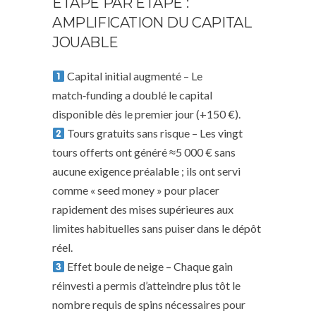
ÉTAPE PAR ÉTAPE :
AMPLIFICATION DU CAPITAL
JOUABLE
Capital initial augmenté – Le
match‑funding a doublé le capital
disponible dès le premier jour (+150 €).
Tours gratuits sans risque – Les vingt
tours offerts ont généré ≈5 000 € sans
aucune exigence préalable ; ils ont servi
comme « seed money » pour placer
rapidement des mises supérieures aux
limites habituelles sans puiser dans le dépôt
réel.
Effet boule de neige – Chaque gain
réinvesti a permis d’atteindre plus tôt le
nombre requis de spins nécessaires pour