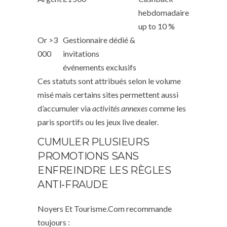
hebdomadaire
up to 10 %
Or >3
Gestionnaire dédié &
000
invitations
événements exclusifs
Ces statuts sont attribués selon le volume
misé mais certains sites permettent aussi
d’accumuler via
activités annexes
comme les
paris sportifs ou les jeux live dealer.
CUMULER PLUSIEURS
PROMOTIONS SANS
ENFREINDRE LES RÈGLES
ANTI‑FRAUDE
Noyers Et Tourisme.Com recommande
toujours :