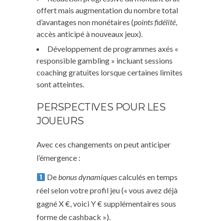
offert mais augmentation du nombre total
d’avantages non monétaires (
points fidélité
,
accès anticipé à nouveaux jeux).
Développement de programmes axés «
responsible gambling » incluant sessions
coaching gratuites lorsque certaines limites
sont atteintes.
PERSPECTIVES POUR LES
JOUEURS
Avec ces changements on peut anticiper
l’émergence :
De
bonus dynamiques
calculés en temps
réel selon votre profil jeu («​ vous avez déjà
gagné X €, voici Y € supplémentaires sous
forme de cashback »).