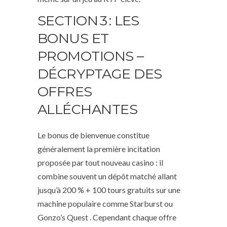
SECTION 3 : LES
BONUS ET
PROMOTIONS –
DÉCRYPTAGE DES
OFFRES
ALLÉCHANTES
Le bonus de bienvenue constitue
généralement la première incitation
proposée par tout nouveau casino : il
combine souvent un dépôt matché allant
jusqu’à 200 % + 100 tours gratuits sur une
machine populaire comme Starburst ou
Gonzo’s Quest . Cependant chaque offre