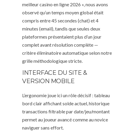
meilleur casino en ligne 2026 », nous avons
observé qu’un temps moyen global était
compris entre 45 secondes (chat) et 4
minutes (email), tandis que seules deux
plateformes présentaient plus d’un jour
complet avant résolution complète —
critère éliminatoire automatique selon notre
grille méthodologique stricte.
INTERFACE DU SITE &
VERSION MOBILE
L’ergonomie joue ici un rôle décisif : tableau
bord clair affichant solde actuel, historique
transactions filtrable par date/jeu/montant
permet au joueur avancé comme au novice
naviguer sans effort.