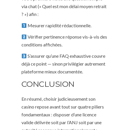
via chat (« Quel est mon délai moyen retrait
? ») afin :
Mesurer rapidité rédactionnelle.
Vérifier pertinence réponse vis-à-vis des
conditions affichées.
S’assurer qu’une FAQ exhaustive couvre
déjà ce point — sinon privilégier autrement
plateforme mieux documentée.
CONCLUSION
En résumé, choisir judicieusement son
casino repose avant tout sur quatre piliers
fondamentaux : disposer d’une licence
valide délivrée soit par l’ANJ soit par une