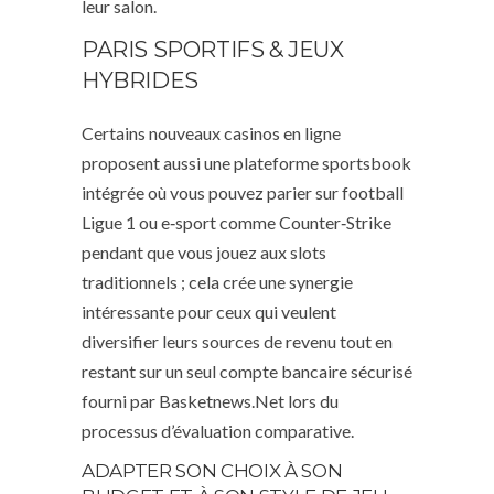
leur salon.
PARIS SPORTIFS & JEUX
HYBRIDES
Certains nouveaux casinos en ligne
proposent aussi une plateforme sportsbook
intégrée où vous pouvez parier sur football
Ligue 1 ou e‑sport comme Counter‑Strike
pendant que vous jouez aux slots
traditionnels ; cela crée une synergie
intéressante pour ceux qui veulent
diversifier leurs sources de revenu tout en
restant sur un seul compte bancaire sécurisé
fourni par Basketnews.Net lors du
processus d’évaluation comparative.
ADAPTER SON CHOIX À SON