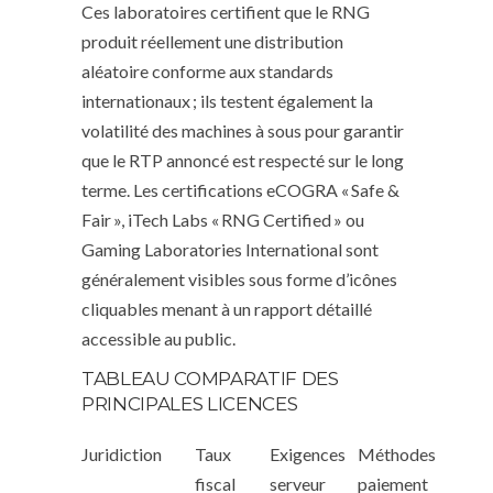
Ces laboratoires certifient que le RNG
produit réellement une distribution
aléatoire conforme aux standards
internationaux ; ils testent également la
volatilité des machines à sous pour garantir
que le RTP annoncé est respecté sur le long
terme. Les certifications eCOGRA « Safe &
Fair », iTech Labs « RNG Certified » ou
Gaming Laboratories International sont
généralement visibles sous forme d’icônes
cliquables menant à un rapport détaillé
accessible au public.
TABLEAU COMPARATIF DES
PRINCIPALES LICENCES
Juridiction
Taux
Exigences
Méthodes
fiscal
serveur
paiement