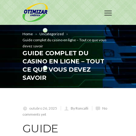
Home
Uncategorized
Guide complet du casino en ligne – Tout ce que vous
devez savoir
GUIDE COMPLET DU
CASINO EN LIGNE – TOUT
CE QUE VOUS DEVEZ
SAVOIR
outubro 26, 2025
By Roncalli
No
comments yet
GUIDE