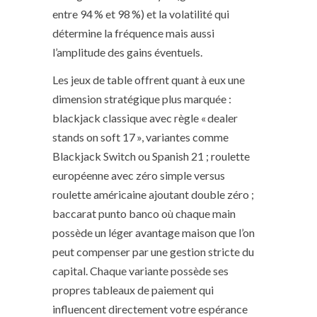
entre 94 % et 98 %) et la volatilité qui
détermine la fréquence mais aussi
l’amplitude des gains éventuels.
Les jeux de table offrent quant à eux une
dimension stratégique plus marquée :
blackjack classique avec règle « dealer
stands on soft 17 », variantes comme
Blackjack Switch ou Spanish 21 ; roulette
européenne avec zéro simple versus
roulette américaine ajoutant double zéro ;
baccarat punto banco où chaque main
possède un léger avantage maison que l’on
peut compenser par une gestion stricte du
capital. Chaque variante possède ses
propres tableaux de paiement qui
influencent directement votre espérance