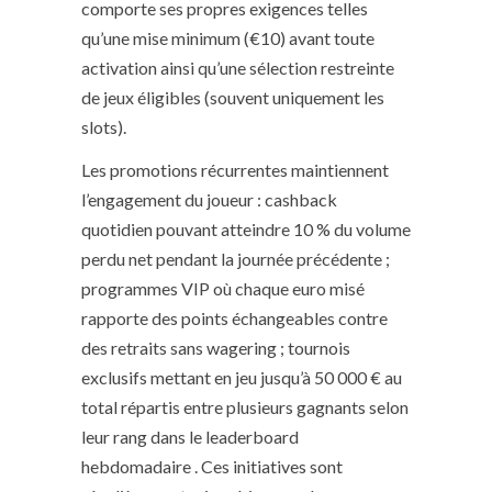
comporte ses propres exigences telles
qu’une mise minimum (€10) avant toute
activation ainsi qu’une sélection restreinte
de jeux éligibles (souvent uniquement les
slots).
Les promotions récurrentes maintiennent
l’engagement du joueur : cashback
quotidien pouvant atteindre 10 % du volume
perdu net pendant la journée précédente ;
programmes VIP où chaque euro misé
rapporte des points échangeables contre
des retraits sans wagering ; tournois
exclusifs mettant en jeu jusqu’à 50 000 € au
total répartis entre plusieurs gagnants selon
leur rang dans le leaderboard
hebdomadaire . Ces initiatives sont