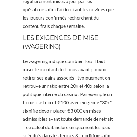
régulièrement mises à jour par les
opérateurs afin d’attirer tant les novices que
les joueurs confirmés recherchant du
contenu frais chaque semaine.
LES EXIGENCES DE MISE
(WAGERING)
Le wagering indique combien fois il faut
miser le montant du bonus avant pouvoir
retirer ses gains associés ; typiquement on
retrouve un ratio entre 20x et 40x selon la
politique interne du casino . Par exemple un
bonus cash‑in of €100 avec exigence “30x”
signifie devoir placer €3 000 en mises
admissibles avant toute demande de retrait
– ce calcul doit inclure uniquement les jeux
spécifiés dans les termes & conditions afin