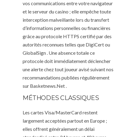
vos communications entre votre navigateur
et le serveur du casino ; elle empêche toute
interception malveillante lors du transfert
d’informations personnelles ou financières
grâce au protocole HTTPS certifié par des
autorités reconnues telles que DigiCert ou
GlobalSign . Une absence totale ce
protocole doit immédiatement déclencher
une alerte chez tout joueur avisé suivant nos
recommandations publiées régulièrement
sur Basketnews.Net .
MÉTHODES CLASSIQUES
Les cartes Visa/MasterCard restent
largement acceptées partout en Europe ;
elles offrent généralement un délai