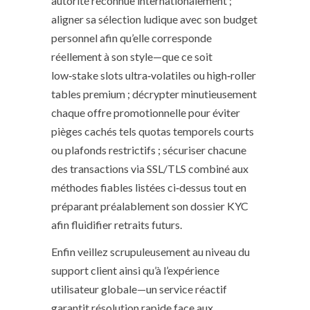
autorité reconnue internationalement ;
aligner sa sélection ludique avec son budget
personnel afin qu’elle corresponde
réellement à son style—que ce soit
low‑stake slots ultra‑volatiles ou high‑roller
tables premium ; décrypter minutieusement
chaque offre promotionnelle pour éviter
pièges cachés tels quotas temporels courts
ou plafonds restrictifs ; sécuriser chacune
des transactions via SSL/TLS combiné aux
méthodes fiables listées ci‑dessus tout en
préparant préalablement son dossier KYC
afin fluidifier retraits futurs.
Enfin veillez scrupuleusement au niveau du
support client ainsi qu’à l’expérience
utilisateur globale—un service réactif
garantit résolution rapide face aux