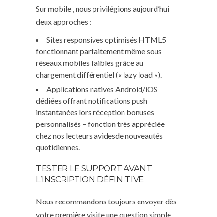
Sur mobile , nous privilégions aujourd’hui
deux approches :
Sites responsives optimisés HTML5
fonctionnant parfaitement même sous
réseaux mobiles faibles grâce au
chargement différentiel (« lazy load »).
Applications natives Android/iOS
dédiées offrant notifications push
instantanées lors réception bonuses
personnalisés – fonction très appréciée
chez nos lecteurs avidesde nouveautés
quotidiennes.​
TESTER LE SUPPORT AVANT
L’INSCRIPTION DÉFINITIVE
Nous recommandons toujours envoyer dès
votre première visite une question simple