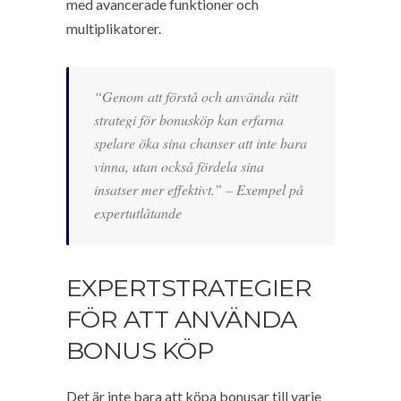
med avancerade funktioner och
multiplikatorer.
“Genom att förstå och använda rätt
strategi för bonusköp kan erfarna
spelare öka sina chanser att inte bara
vinna, utan också fördela sina
insatser mer effektivt.” – Exempel på
expertutlåtande
EXPERTSTRATEGIER
FÖR ATT ANVÄNDA
BONUS KÖP
Det är inte bara att köpa bonusar till varje