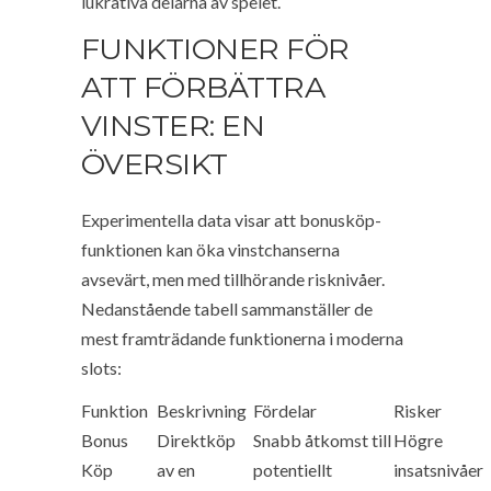
lukrativa delarna av spelet.
FUNKTIONER FÖR
ATT FÖRBÄTTRA
VINSTER: EN
ÖVERSIKT
Experimentella data visar att bonusköp-
funktionen kan öka vinstchanserna
avsevärt, men med tillhörande risknivåer.
Nedanstående tabell sammanställer de
mest framträdande funktionerna i moderna
slots:
Funktion
Beskrivning
Fördelar
Risker
Bonus
Direktköp
Snabb åtkomst till
Högre
Köp
av en
potentiellt
insatsnivåer