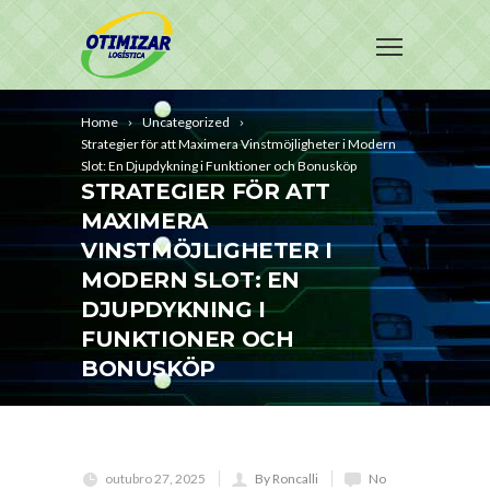
Home
Uncategorized
Strategier för att Maximera Vinstmöjligheter i Modern
Slot: En Djupdykning i Funktioner och Bonusköp
STRATEGIER FÖR ATT
MAXIMERA
VINSTMÖJLIGHETER I
MODERN SLOT: EN
DJUPDYKNING I
FUNKTIONER OCH
BONUSKÖP
outubro 27, 2025
By Roncalli
No