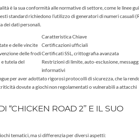
ità è la sua conformità alle normative di settore, come le linee gu
sti standard richiedono l’utilizzo di generatori di numeri casuali 
la dei dati personali.
Caratteristica Chiave
ate e delle vincite
Certificazioni ufficiali
evenzione delle frodi
Certificati SSL, crittografia avanzata
e tutela del
Restrizioni di limite, auto-esclusione, messagg
informativi
e per aver adottato rigorosi protocolli di sicurezza, che la ren
riticità dovute a giochi non regolamentati o vulnerabili a attacchi
I “CHICKEN ROAD 2” E IL SUO
iochi tematici, ma si differenzia per diversi aspetti: