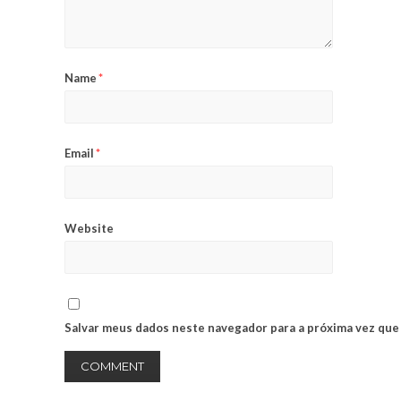
Name
*
Email
*
Website
Salvar meus dados neste navegador para a próxima vez que