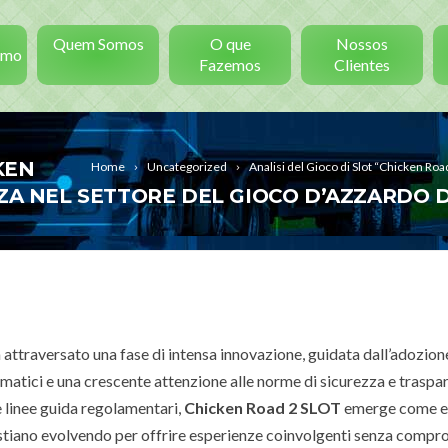
Quem Somos
O que
Nossos
smo
Fazemos
Clientes
KEN
Home
Uncategorized
Analisi del Gioco di Slot “Chicken Roa
ZA NEL SETTORE DEL GIOCO D’AZZARDO D
ha attraversato una fase di intensa innovazione, guidata dall’adozion
ematici e una crescente attenzione alle norme di sicurezza e traspa
le linee guida regolamentari,
Chicken Road 2 SLOT
emerge come 
si stiano evolvendo per offrire esperienze coinvolgenti senza comp