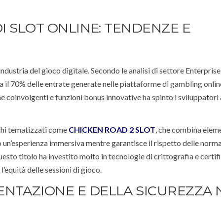
DI SLOT ONLINE: TENDENZE E
l’industria del gioco digitale. Secondo le analisi di settore Enterpris
a il
70%
delle entrate generate nelle piattaforme di gambling online
 coinvolgenti e funzioni bonus innovative ha spinto i sviluppatori 
chi tematizzati come
CHICKEN ROAD 2 SLOT
, che combina eleme
un’esperienza immersiva mentre garantisce il rispetto delle norma
sto titolo ha investito molto in tecnologie di crittografia e certifi
l’equità delle sessioni di gioco.
NTAZIONE E DELLA SICUREZZA 