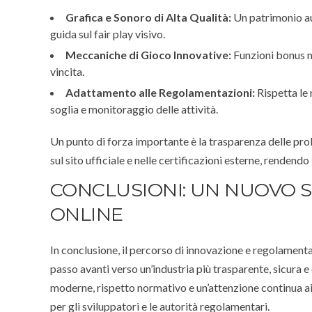
Grafica e Sonoro di Alta Qualità:
Un patrimonio au
guida sul fair play visivo.
Meccaniche di Gioco Innovative:
Funzioni bonus mu
vincita.
Adattamento alle Regolamentazioni:
Rispetta le 
soglia e monitoraggio delle attività.
Un punto di forza importante è la trasparenza delle prob
sul sito ufficiale e nelle certificazioni esterne, rende
CONCLUSIONI: UN NUOVO S
ONLINE
In conclusione, il percorso di innovazione e regolam
passo avanti verso un’industria più trasparente, sicura 
moderne, rispetto normativo e un’attenzione continua ai 
per gli sviluppatori e le autorità regolamentari.