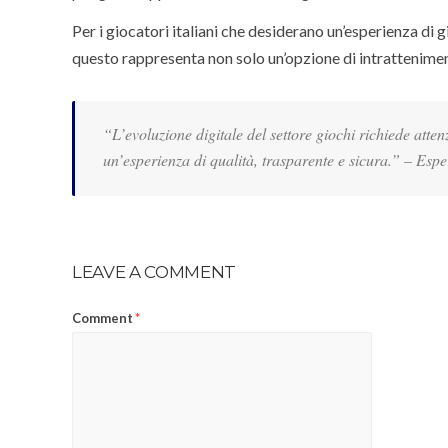
Per i giocatori italiani che desiderano un’esperienza di gi
questo rappresenta non solo un’opzione di intratteniment
“L’evoluzione digitale del settore giochi richiede atten
un’esperienza di qualità, trasparente e sicura.” –
Espe
LEAVE A COMMENT
Comment
*