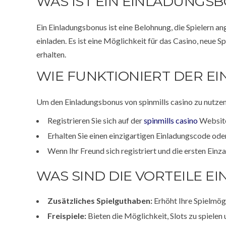
WAS IST EIN EINLADUNGS
Ein Einladungsbonus ist eine Belohnung, die Spielern a
einladen. Es ist eine Möglichkeit für das Casino, neue S
erhalten.
WIE FUNKTIONIERT DER E
Um den Einladungsbonus von spinmills casino zu nutzen,
Registrieren Sie sich auf der
spinmills casino
Websit
Erhalten Sie einen einzigartigen Einladungscode ode
Wenn Ihr Freund sich registriert und die ersten Einz
WAS SIND DIE VORTEILE E
Zusätzliches Spielguthaben:
Erhöht Ihre Spielmögl
Freispiele:
Bieten die Möglichkeit, Slots zu spielen