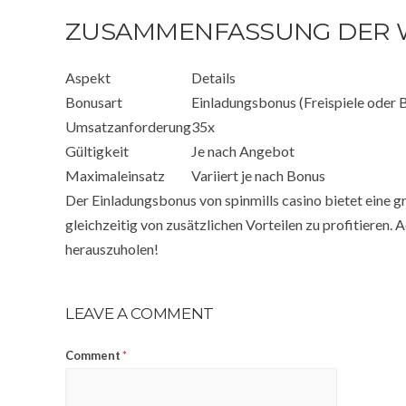
ZUSAMMENFASSUNG DER W
Aspekt
Details
Bonusart
Einladungsbonus (Freispiele oder
Umsatzanforderung
35x
Gültigkeit
Je nach Angebot
Maximaleinsatz
Variiert je nach Bonus
Der Einladungsbonus von spinmills casino bietet eine 
gleichzeitig von zusätzlichen Vorteilen zu profitieren.
herauszuholen!
LEAVE A COMMENT
Comment
*