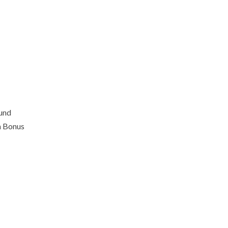
 und
em Bonus