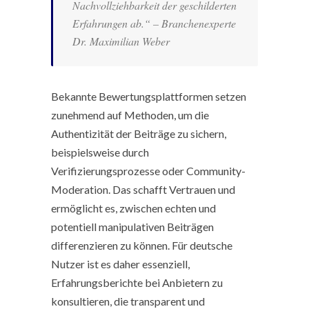
Nachvollziehbarkeit der geschilderten
Erfahrungen ab.“ – Branchenexperte
Dr. Maximilian Weber
Bekannte Bewertungsplattformen setzen
zunehmend auf Methoden, um die
Authentizität der Beiträge zu sichern,
beispielsweise durch
Verifizierungsprozesse oder Community-
Moderation. Das schafft Vertrauen und
ermöglicht es, zwischen echten und
potentiell manipulativen Beiträgen
differenzieren zu können. Für deutsche
Nutzer ist es daher essenziell,
Erfahrungsberichte bei Anbietern zu
konsultieren, die transparent und