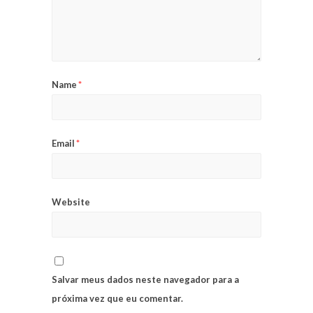
Name
*
Email
*
Website
Salvar meus dados neste navegador para a
próxima vez que eu comentar.