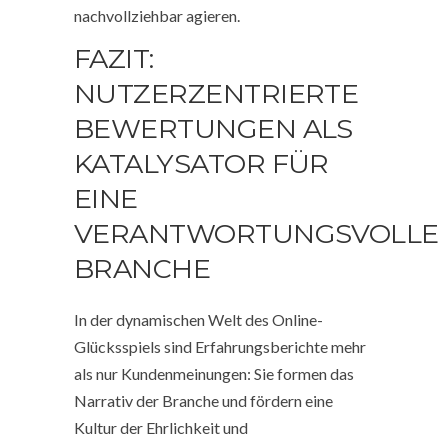
nachvollziehbar agieren.
FAZIT:
NUTZERZENTRIERTE
BEWERTUNGEN ALS
KATALYSATOR FÜR
EINE
VERANTWORTUNGSVOLLE
BRANCHE
In der dynamischen Welt des Online-
Glücksspiels sind Erfahrungsberichte mehr
als nur Kundenmeinungen: Sie formen das
Narrativ der Branche und fördern eine
Kultur der Ehrlichkeit und