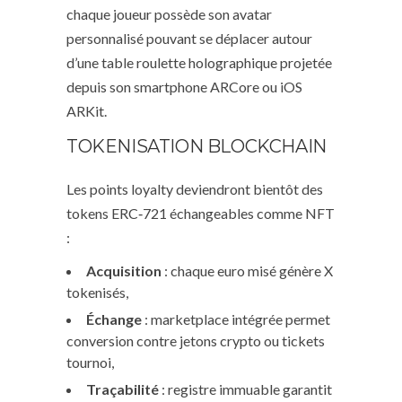
chaque joueur possède son avatar
personnalisé pouvant se déplacer autour
d’une table roulette holographique projetée
depuis son smartphone ARCore ou iOS
ARKit.
TOKENISATION BLOCKCHAIN
Les points loyalty deviendront bientôt des
tokens ERC‑721 échangeables comme NFT
:
Acquisition
: chaque euro misé génère X
tokenisés,
Échange
: marketplace intégrée permet
conversion contre jetons crypto ou tickets
tournoi,
Traçabilité
: registre immuable garantit