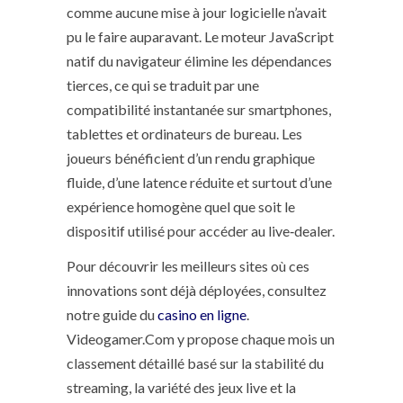
comme aucune mise à jour logicielle n’avait
pu le faire auparavant. Le moteur JavaScript
natif du navigateur élimine les dépendances
tierces, ce qui se traduit par une
compatibilité instantanée sur smartphones,
tablettes et ordinateurs de bureau. Les
joueurs bénéficient d’un rendu graphique
fluide, d’une latence réduite et surtout d’une
expérience homogène quel que soit le
dispositif utilisé pour accéder au live‑dealer.
Pour découvrir les meilleurs sites où ces
innovations sont déjà déployées, consultez
notre guide du
casino en ligne
.
Videogamer.Com y propose chaque mois un
classement détaillé basé sur la stabilité du
streaming, la variété des jeux live et la