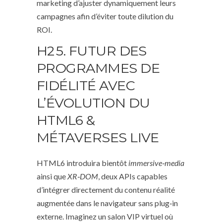
marketing d’ajuster dynamiquement leurs
campagnes afin d’éviter toute dilution du
ROI.
H2 5. FUTUR DES
PROGRAMMES DE
FIDÉLITÉ AVEC
L’ÉVOLUTION DU
HTML6 &
MÉTAVERSES LIVE
HTML6 introduira bientôt
immersive‑media
ainsi que
XR‑DOM
, deux APIs capables
d’intégrer directement du contenu réalité
augmentée dans le navigateur sans plug‑in
externe. Imaginez un salon VIP virtuel où