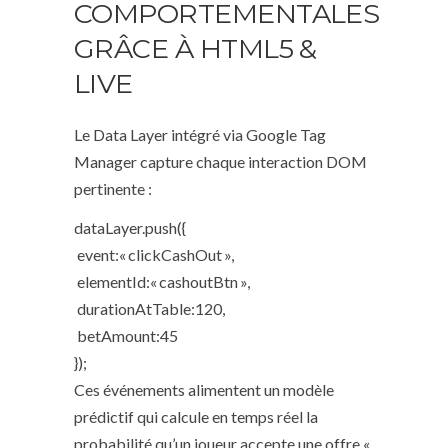
COMPORTEMENTALES
GRÂCE À HTML5 &
LIVE
Le Data Layer intégré via Google Tag
Manager capture chaque interaction DOM
pertinente :
dataLayer.push({

 event:« clickCashOut »,

 elementId:« cashoutBtn »,

 durationAtTable:120,

 betAmount:45

Ces événements alimentent un modèle
prédictif qui calcule en temps réel la
probabilité qu’un joueur accepte une offre «