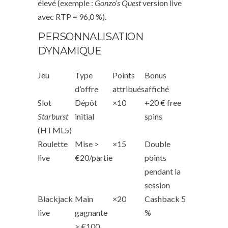
élevé (exemple :
Gonzo’s Quest
version live
avec RTP = 96,0 %).
PERSONNALISATION
DYNAMIQUE
Jeu
Type
Points
Bonus
d’offre
attribués
affiché
Slot
Dépôt
×10
+20 € free
Starburst
initial
spins
(HTML5)
Roulette
Mise >
×15
Double
live
€20/partie
points
pendant la
session
Blackjack
Main
×20
Cashback 5
live
gagnante
%
> €100