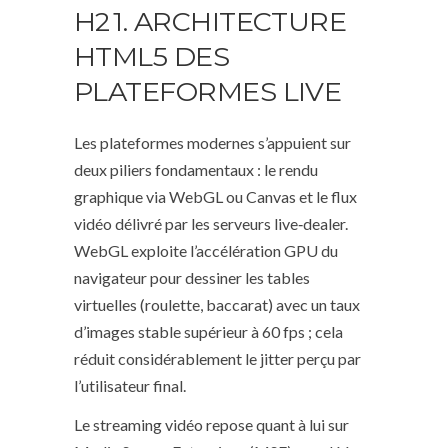
H2 1. ARCHITECTURE
HTML5 DES
PLATEFORMES LIVE
Les plateformes modernes s’appuient sur
deux piliers fondamentaux : le rendu
graphique via WebGL ou Canvas et le flux
vidéo délivré par les serveurs live‑dealer.
WebGL exploite l’accélération GPU du
navigateur pour dessiner les tables
virtuelles (roulette, baccarat) avec un taux
d’images stable supérieur à 60 fps ; cela
réduit considérablement le jitter perçu par
l’utilisateur final.
Le streaming vidéo repose quant à lui sur