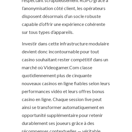
respectant scrupuleusement RGPD grâce à
l’anonymisation côté client, les opérateurs
disposent désormais d’un socle robuste
capable d’offrir une expérience cohérente
sur tous types d’appareils.
Investir dans cette infrastructure modulaire
devient donc incontournable pour tout
casino souhaitant rester compétitif dans un
marché où Videogamer.Com classe
quotidiennement plus de cinquante
nouveaux casinos en ligne fiables selon leurs
performances vidéo et leurs offres bonus
casino en ligne. Chaque session live peut
ainsi se transformer automatiquement en
opportunité supplémentaire pour retenir
durablement ses joueurs grâce à des
récompenses contextuelles — véritable