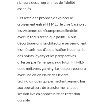
richesse des programmes de fidélité
associés.
Cet article se propose d’explorer le
croisement entre HTML5, le Live Casino et
les systèmes de récompense clientèles –
avec un focus technique pointu. Nous
décortiquerons l’architecture serveur‑client,
les mécanismes d’actualisation instantanée
des points loyalty et les perspectives
offertes par l’émergence du futur HTML6
et du métavers gaming. Le lecteur repartira
avec une vision claire des leviers
technologiques qui permettent aujourd’hui
aux opérateurs de transformer chaque
session live en opportunité de rétention
durable.