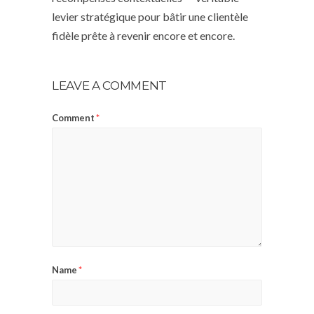
levier stratégique pour bâtir une clientèle
fidèle prête à revenir encore et encore.​
LEAVE A COMMENT
Comment
*
Name
*