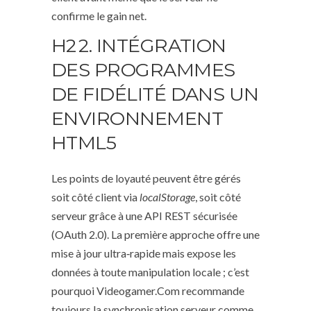
confirme le gain net.
H2 2. INTÉGRATION
DES PROGRAMMES
DE FIDÉLITÉ DANS UN
ENVIRONNEMENT
HTML5
Les points de loyauté peuvent être gérés
soit côté client via
localStorage
, soit côté
serveur grâce à une API REST sécurisée
(OAuth 2.0). La première approche offre une
mise à jour ultra‑rapide mais expose les
données à toute manipulation locale ; c’est
pourquoi Videogamer.Com recommande
toujours la synchronisation serveur comme