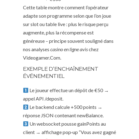
Cette table montre comment l’opérateur
adapte son programme selon que l’on joue
sur slot ou table live : plus le risque perçu
augmente, plus la récompense est
généreuse – principe souvent souligné dans
nos analyses
casino en ligne avis
chez
Videogamer.Com.
EXEMPLE D’ENCHAÎNEMENT
ÉVÉNEMENTIEL
Le joueur effectue un dépôt de €50 →
appel API
/deposit
.
Le backend calcule +500 points →
réponse JSON contenant
newBalance
.
Un websocket pousse
gainPoints
au
client → affichage pop‑up “Vous avez gagné