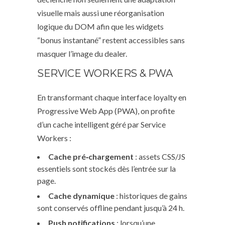
visuelle mais aussi une réorganisation
logique du DOM afin que les widgets
“bonus instantané” restent accessibles sans
masquer l’image du dealer.
SERVICE WORKERS & PWA
En transformant chaque interface loyalty en
Progressive Web App (PWA), on profite
d’un cache intelligent géré par Service
Workers :
Cache pré‑chargement
: assets CSS/JS
essentiels sont stockés dès l’entrée sur la
page.
Cache dynamique
: historiques de gains
sont conservés offline pendant jusqu’à 24 h.
Push notifications
: lorsqu’une