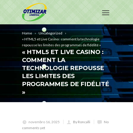
Home
Uncategorized
« HTML5 et Live Casino : comment la technologie
repousse les limites des programmes de fidélité »
« HTML5 ET LIVE CASINO :
COMMENT LA
TECHNOLOGIE REPOUSSE
LES LIMITES DES
PROGRAMMES DE FIDÉLITÉ
»
novembro 16, 2025
By Roncalli
No
comments yet