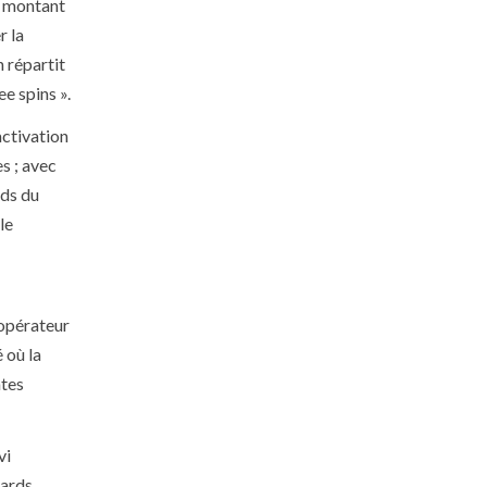
u montant
r la
 répartit
e spins ».
activation
s ; avec
nds du
le
’opérateur
 où la
ntes
vi
dards