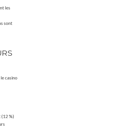
nt les
ns sont
URS
le casino
t (12 %)
urs