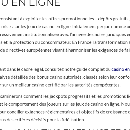
U EN LIGNE
nsistant à exploiter les offres promotionnelles – dépôts gratuits,
 mises sur les jeux de casino en ligne. Initialement perçue comme 
ogressivement institutionnalisée avec l’arrivée de cadres juridiques
s et la protection du consommateur. En France, la transformation 
 de directives européennes visant à harmoniser les exigences de fai
tant dans le cadre légal, consultez notre guide complet du
casino en
lyse détaillée des bonus casino autorisés, classés selon leur confo
er sur un meilleur casino certifié par les autorités compétentes.
xaminerons comment les jackpots progressifs et les promotions li
et le comportement des joueurs sur les jeux de casino en ligne. No
ur concilier exigences réglementaires et objectifs de croissance 
us des critères décisifs pour la fidélisation.