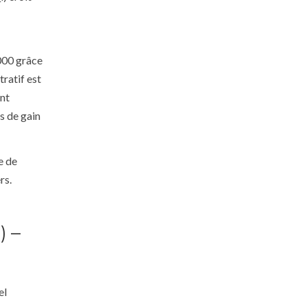
 000 grâce
ratif est
ent
es de gain
e de
rs.
 –
el