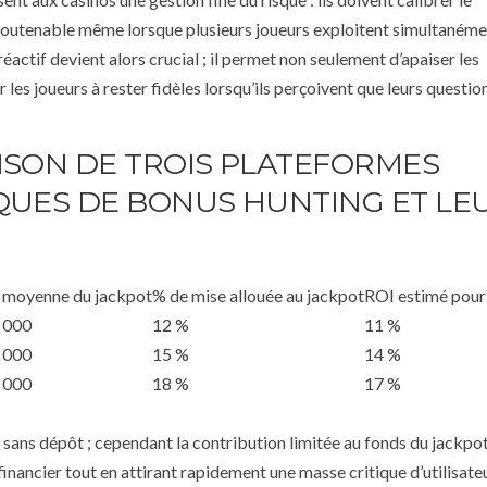
 soutenable même lorsque plusieurs joueurs exploitent simultanéme
actif devient alors crucial ; il permet non seulement d’apaiser les
r les joueurs à rester fidèles lorsqu’ils perçoivent que leurs questio
ISON DE TROIS PLATEFORMES
QUES DE BONUS HUNTING ET LE
e moyenne du jackpot
% de mise allouée au jackpot
ROI estimé pour 
 000
12 %
11 %
 000
15 %
14 %
 000
18 %
17 %
sans dépôt ; cependant la contribution limitée au fonds du jackpo
 financier tout en attirant rapidement une masse critique d’utilisate