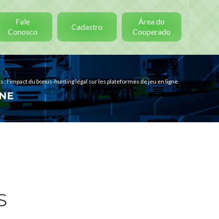
Fale
Área do
Cadastro
Conosco
Cooperado
: l’impact du bonus‑hunting légal sur les plateformes de jeu en ligne
GNE
S