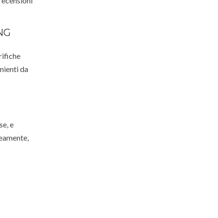
 recensioni
NG
rifiche
nienti da
se, e
neamente,