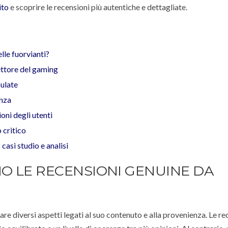
ito
e scoprire le recensioni più autentiche e dettagliate.
lle fuorvianti?
settore del gaming
ulate
enza
oni degli utenti
 critico
 casi studio e analisi
NO LE RECENSIONI GENUINE DA
re diversi aspetti legati al suo contenuto e alla provenienza. Le re