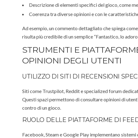
Descrizione di elementi specifici del gioco, come me
Coerenza tra diverse opinioni e con le caratteristich
Ad esempio, un commento dettagliato che spiega come si s
risulta più credibile di un semplice “Fantastico, lo adoro!
STRUMENTI E PIATTAFORME
OPINIONI DEGLI UTENTI
UTILIZZO DI SITI DI RECENSIONI SP
Siti come Trustpilot, Reddit e specialized forum dedicati
Questi spazi permettono di consultare opinioni di utenti
contro di un gioco.
RUOLO DELLE PIATTAFORME DI FEED
Facebook, Steam e Google Play implementano sistemi di r