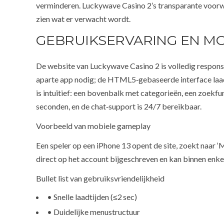
verminderen. Luckywave Casino 2’s transparante voorwa
zien wat er verwacht wordt.
GEBRUIKSERVARING EN MO
De website van Luckywave Casino 2 is volledig responsi
aparte app nodig; de HTML5‑gebaseerde interface laadt 
is intuïtief: een bovenbalk met categorieën, een zoekfun
seconden, en de chat‑support is 24/7 bereikbaar.
Voorbeeld van mobiele gameplay
Een speler op een iPhone 13 opent de site, zoekt naar ‘
direct op het account bijgeschreven en kan binnen en
Bullet list van gebruiksvriendelijkheid
• Snelle laadtijden (≤2 sec)
• Duidelijke menustructuur