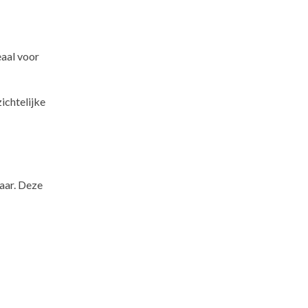
eaal voor
ichtelijke
aar. Deze