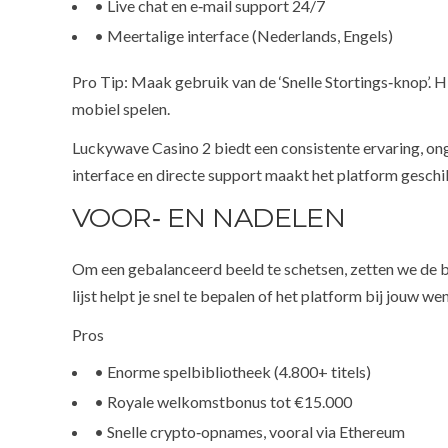
• Live chat en e‑mail support 24/7
• Meertalige interface (Nederlands, Engels)
Pro Tip: Maak gebruik van de ‘Snelle Stortings‑knop’. H
mobiel spelen.
Luckywave Casino 2 biedt een consistente ervaring, ong
interface en directe support maakt het platform geschi
VOOR‑ EN NADELEN
Om een gebalanceerd beeld te schetsen, zetten we de b
lijst helpt je snel te bepalen of het platform bij jouw we
Pros
• Enorme spelbibliotheek (4.800+ titels)
• Royale welkomstbonus tot €15.000
• Snelle crypto‑opnames, vooral via Ethereum