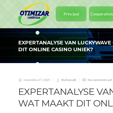
Principal
Cooperativi
EXPERTANALYSE VAN LUCKYWAVE 
DIT ONLINE CASINO UNIEK?
novembro 27, 2025
By Roncalli
No comments yet
EXPERTANALYSE VAN
WAT MAAKT DIT ONL