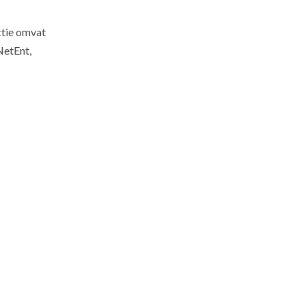
ctie omvat
NetEnt,