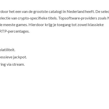
oor het een van de grootste catalogi in Nederland heeft. De sele
selectie van crypto‑specifieke titels. Topsoftware‑providers zoals 
e meeste games. Hierdoor krijg je toegang tot zowel klassieke
 RTP‑percentages.
atiliteit.
essieve jackpot.
ring via stream.