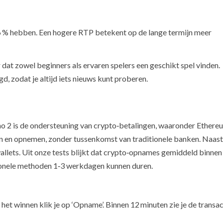
6 % hebben. Een hogere RTP betekent op de lange termijn meer
at zowel beginners als ervaren spelers een geschikt spel vinden.
 zodat je altijd iets nieuws kunt proberen.
 2 is de ondersteuning van crypto‑betalingen, waaronder Ethere
ten en opnemen, zonder tussenkomst van traditionele banken. Naas
wallets. Uit onze tests blijkt dat crypto‑opnames gemiddeld binnen
itionele methoden 1‑3 werkdagen kunnen duren.
het winnen klik je op ‘Opname’. Binnen 12 minuten zie je de transac