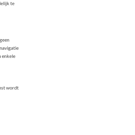
lijk te
 geen
navigatie
n enkele
inst wordt