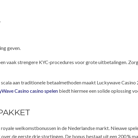
.
ing geven.
ben vaak strengere KYC‑procedures voor grote uitbetalingen. Zorg 
 scala aan traditionele betaalmethoden maakt Luckywave Casino 
yWave Casino casino spelen
biedt hiermee een solide oplossing vo
PAKKET
 royale welkomstbonussen in de Nederlandse markt. Nieuwe spel
over de eerste drie stortingen. De bonus bestaat uit een 200 % ma