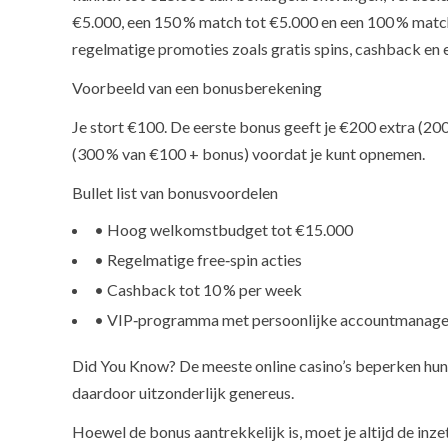
€5.000, een 150 % match tot €5.000 en een 100 % match 
regelmatige promoties zoals gratis spins, cashback en
Voorbeeld van een bonusberekening
Je stort €100. De eerste bonus geeft je €200 extra (20
(300 % van €100 + bonus) voordat je kunt opnemen.
Bullet list van bonusvoordelen
• Hoog welkomstbudget tot €15.000
• Regelmatige free‑spin acties
• Cashback tot 10 % per week
• VIP‑programma met persoonlijke accountmanage
Did You Know? De meeste online casino’s beperken hu
daardoor uitzonderlijk genereus.
Hoewel de bonus aantrekkelijk is, moet je altijd de inz