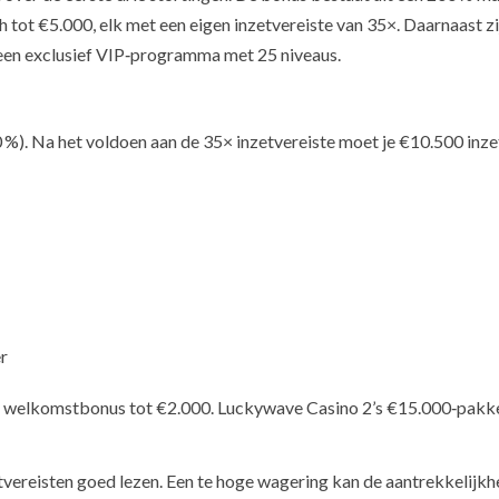
tot €5.000, elk met een eigen inzetvereiste van 35×. Daarnaast zi
 een exclusief VIP‑programma met 25 niveaus.
0 %). Na het voldoen aan de 35× inzetvereiste moet je €10.500 inze
r
n welkomstbonus tot €2.000. Luckywave Casino 2’s €15.000‑pakke
etvereisten goed lezen. Een te hoge wagering kan de aantrekkelijkh