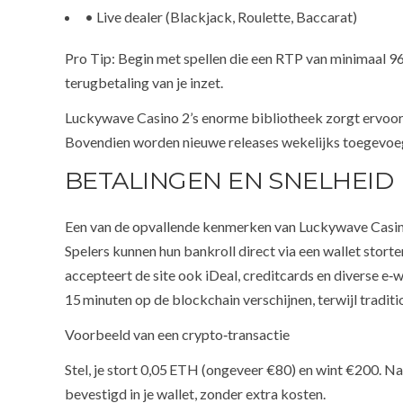
• Live dealer (Blackjack, Roulette, Baccarat)
Pro Tip: Begin met spellen die een RTP van minimaal 9
terugbetaling van je inzet.
Luckywave Casino 2’s enorme bibliotheek zorgt ervoor d
Bovendien worden nieuwe releases wekelijks toegevoegd,
BETALINGEN EN SNELHEID
Een van de opvallende kenmerken van Luckywave Casino
Spelers kunnen hun bankroll direct via een wallet stor
accepteert de site ook iDeal, creditcards en diverse e‑
15 minuten op de blockchain verschijnen, terwijl trad
Voorbeeld van een crypto‑transactie
Stel, je stort 0,05 ETH (ongeveer €80) en wint €200. Na 
bevestigd in je wallet, zonder extra kosten.