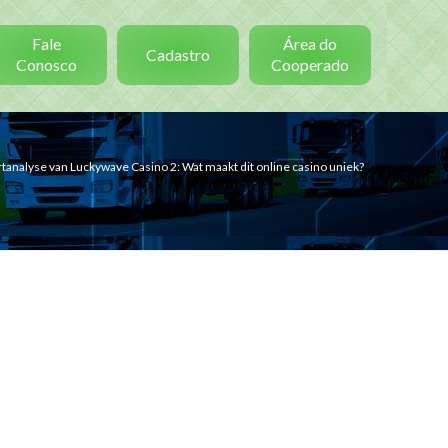
Fale
Área do
Cadastro
Conosco
Cooperado
tanalyse van Luckywave Casino 2: Wat maakt dit online casino uniek?