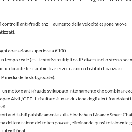
i controlli anti‑frodi; anzi, l’aumento della velocità espone nuove
tizzati.
ogni operazione superiore a €100.
 tempo reale (es.: tentativi multipli da IP diversi nello stesso sec
one durante lo scambio tra server casino ed istituti finanziari.
RTP media delle slot giocate).
 un motore anti‑fraude sviluppato internamente che combina reg
ropee AML/CTF . Il risultato è una riduzione degli alert fraudolenti
ndi.
genti auditabili pubblicamente sulla blockchain Binance Smart Chain
 dell’emissione dei token payout , eliminando quasi totalmente g
 utenti final.