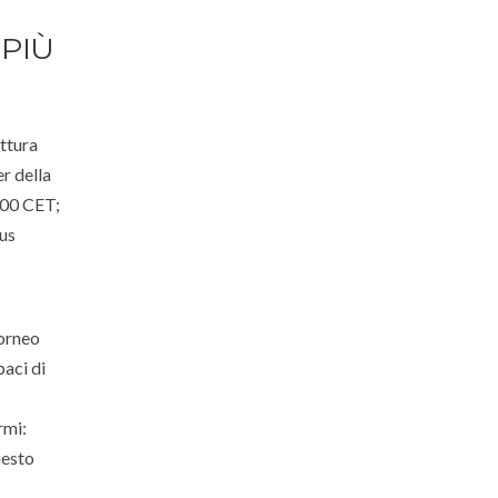
 PIÙ
ttura
r della
9:00 CET;
nus
torneo
paci di
rmi:
iesto