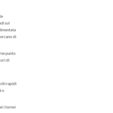
te
di sul
alimentata
cercano di
come punto
ori di
iti rapidi
à o
é i tornei