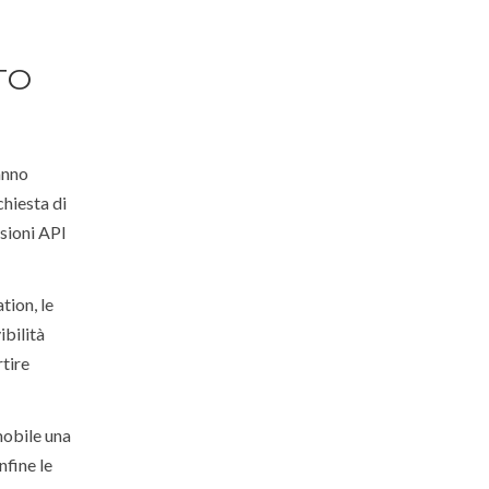
TO
hanno
chiesta di
sioni API
tion, le
ibilità
rtire
mobile una
nfine le