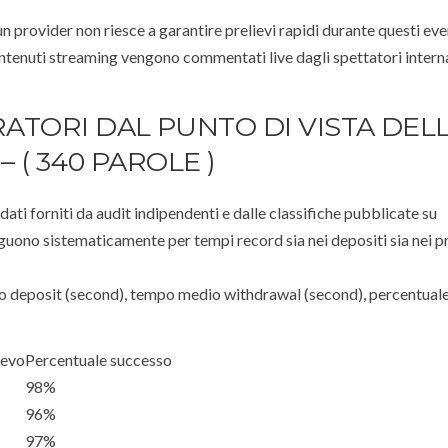
un provider non riesce a garantire prelievi rapidi durante questi eve
 contenuti streaming vengono commentati live dagli spettatori intern
ERATORI DAL PUNTO DI VISTA DEL
 ( 340 PAROLE )
ati forniti da audit indipendenti e dalle classifiche pubblicate su
ono sistematicamente per tempi record sia nei deposit​i sia nei pr
dio deposit (second), tempo medio withdrawal (second), percentual
ievo
Percentuale successo
98%
96%
97%