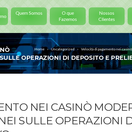
Quem Somos
O que
Nossos
smo
Fazemos
Clientes
INÒ
Home
Uncategorized
Velocità di pagamento nei casinò 
 SULLE OPERAZIONI DI DEPOSITO E PRELI
ENTO NEI CASINÒ MODE
RNEI SULLE OPERAZIONI D