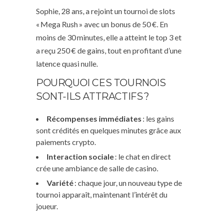
Sophie, 28 ans, a rejoint un tournoi de slots
« Mega Rush » avec un bonus de 50 €. En
moins de 30 minutes, elle a atteint le top 3 et
a reçu 250 € de gains, tout en profitant d’une
latence quasi nulle.
POURQUOI CES TOURNOIS
SONT-ILS ATTRACTIFS ?
Récompenses immédiates
: les gains
sont crédités en quelques minutes grâce aux
paiements crypto.
Interaction sociale
: le chat en direct
crée une ambiance de salle de casino.
Variété
: chaque jour, un nouveau type de
tournoi apparaît, maintenant l’intérêt du
joueur.