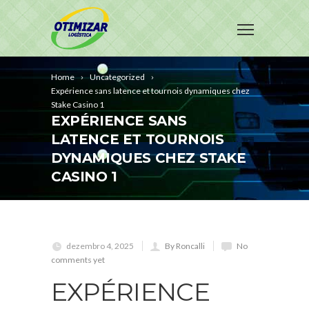
Home
Uncategorized
Expérience sans latence et tournois dynamiques chez
Stake Casino 1
EXPÉRIENCE SANS
LATENCE ET TOURNOIS
DYNAMIQUES CHEZ STAKE
CASINO 1
dezembro 4, 2025
By Roncalli
No
comments yet
EXPÉRIENCE