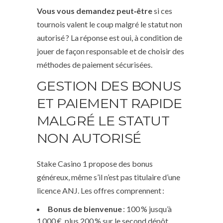
Vous vous demandez peut‑être
si ces
tournois valent le coup malgré le statut non
autorisé ? La réponse est oui, à condition de
jouer de façon responsable et de choisir des
méthodes de paiement sécurisées.
GESTION DES BONUS
ET PAIEMENT RAPIDE
MALGRÉ LE STATUT
NON AUTORISÉ
Stake Casino 1 propose des bonus
généreux, même s’il n’est pas titulaire d’une
licence ANJ. Les offres comprennent :
Bonus de bienvenue
: 100 % jusqu’à
1 000 €, plus 200 % sur le second dépôt.