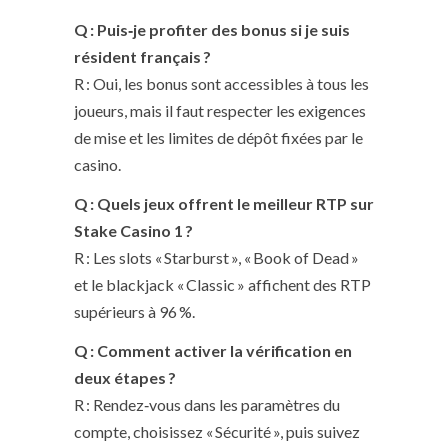
Q : Puis‑je profiter des bonus si je suis
résident français ?
R : Oui, les bonus sont accessibles à tous les
joueurs, mais il faut respecter les exigences
de mise et les limites de dépôt fixées par le
casino.
Q : Quels jeux offrent le meilleur RTP sur
Stake Casino 1 ?
R : Les slots « Starburst », « Book of Dead »
et le blackjack « Classic » affichent des RTP
supérieurs à 96 %.
Q : Comment activer la vérification en
deux étapes ?
R : Rendez‑vous dans les paramètres du
compte, choisissez « Sécurité », puis suivez