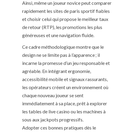
Ainsi, même un joueur novice peut comparer
rapidement les sites de paris sportif fiables
et choisir celui qui propose le meilleur taux
de retour (RTP), les promotions les plus
généreuses et une navigation fluide.
Ce cadre méthodologique montre que le
design ne se limite pas à l’apparence ; il
incarne la promesse d’un jeu responsable et
agréable. En intégrant ergonomie,
accessibilité mobile et signaux rassurants,
les opérateurs créent un environnement où
chaque nouveau joueur se sent
immédiatement à sa place, prêt à explorer
les tables de live casino ou les machines à
sous aux jackpots progressifs.
Adopter ces bonnes pratiques dès le