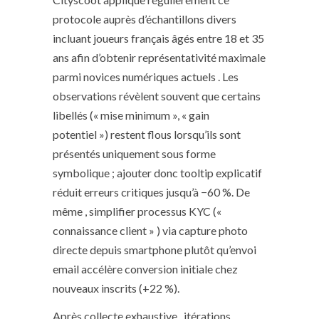
protocole auprès d’échantillons divers
incluant joueurs français âgés entre
18
et
35
ans
afin d’obtenir représentativité maximale
parmi novices numériques actuels . Les
observations révèlent souvent que certains
libellés (« mise minimum », « gain
potentiel ») restent flous lorsqu’ils sont
présentés uniquement sous forme
symbolique ; ajouter donc tooltip explicatif
réduit erreurs critiques jusqu’à
−60 %
. De
même , simplifier processus KYC («
connaissance client » ) via capture photo
directe depuis smartphone plutôt qu’envoi
email accélère conversion initiale chez
nouveaux inscrits (+
22 %
).
Après collecte exhaustive , itérations