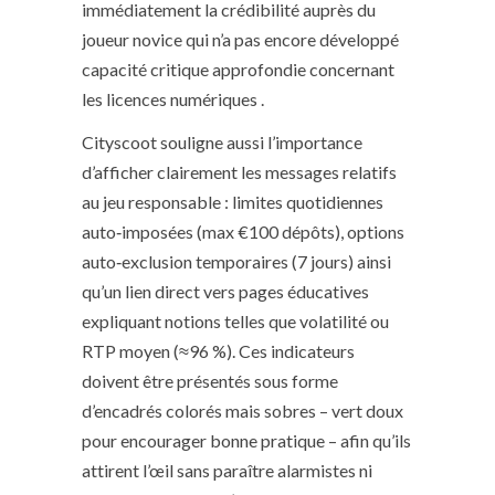
immédiatement la crédibilité auprès du
joueur novice qui n’a pas encore développé
capacité critique approfondie concernant
les licences numériques .
Cityscoot souligne aussi l’importance
d’afficher clairement les messages relatifs
au jeu responsable : limites quotidiennes
auto‑imposées (
max €100
dépôts), options
auto‑exclusion temporaires (
7 jours
) ainsi
qu’un lien direct vers pages éducatives
expliquant notions telles que volatilité ou
RTP moyen (
≈96 %
). Ces indicateurs
doivent être présentés sous forme
d’encadrés colorés mais sobres – vert doux
pour encourager bonne pratique – afin qu’ils
attirent l’œil sans paraître alarmistes ni