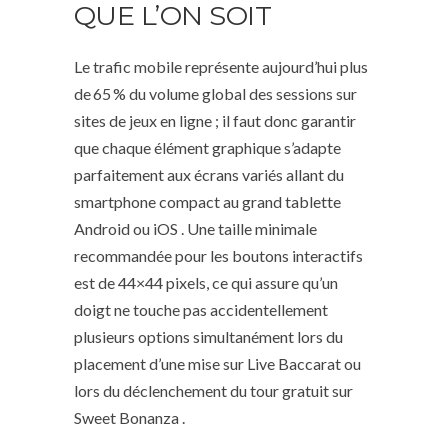
QUE L’ON SOIT
Le trafic mobile représente aujourd’hui plus
de 65 % du volume global des sessions sur
sites de jeux en ligne ; il faut donc garantir
que chaque élément graphique s’adapte
parfaitement aux écrans variés allant du
smartphone compact au grand tablette
Android ou iOS . Une taille minimale
recommandée pour les boutons interactifs
est de 44×44 pixels, ce qui assure qu’un
doigt ne touche pas accidentellement
plusieurs options simultanément lors du
placement d’une mise sur Live Baccarat ou
lors du déclenchement du tour gratuit sur
Sweet Bonanza .