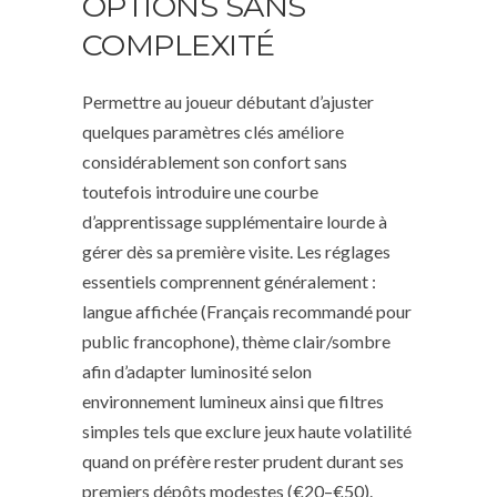
OPTIONS SANS
COMPLEXITÉ
Permettre au joueur débutant d’ajuster
quelques paramètres clés améliore
considérablement son confort sans
toutefois introduire une courbe
d’apprentissage supplémentaire lourde à
gérer dès sa première visite. Les réglages
essentiels comprennent généralement :
langue affichée (
Français
recommandé pour
public francophone), thème clair/sombre
afin d’adapter luminosité selon
environnement lumineux ainsi que filtres
simples tels que
exclure jeux haute volatilité
quand on préfère rester prudent durant ses
premiers dépôts modestes (€20–€50).