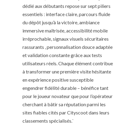
dédié aux débutants repose sur sept piliers
essentiels : interface claire, parcours fluide
du dépôt jusqu’à la victoire, ambiance
immersive maîtrisée, accessibilité mobile
irréprochable, signaux visuels sécuritaires
rassurants , personnalisation douce adaptée
et validation constante grâce aux tests
utilisateurs réels. Chaque élément contribue
à transformer une première visite hésitante
en expérience positive susceptible
engendrer fidélité durable – bénéfice tant
pour le joueur novateur que pour l’opérateur
cherchant à bâtir sa réputation parmi les
sites fiables cités par Cityscoot dans leurs
classements spécialisés.`