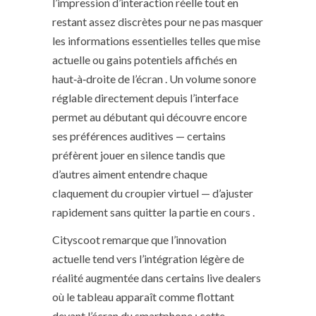
l’impression d’interaction réelle tout en
restant assez discrètes pour ne pas masquer
les informations essentielles telles que mise
actuelle ou gains potentiels affichés en
haut‑à‑droite de l’écran . Un volume sonore
réglable directement depuis l’interface
permet au débutant qui découvre encore
ses préférences auditives — certains
préfèrent jouer en silence tandis que
d’autres aiment entendre chaque
claquement du croupier virtuel — d’ajuster
rapidement sans quitter la partie en cours .
Cityscoot remarque que l’innovation
actuelle tend vers l’intégration légère de
réalité augmentée dans certains live dealers
où le tableau apparaît comme flottant
devant l’écran du smartphone ; cette