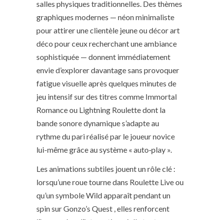
salles physiques traditionnelles. Des thèmes
graphiques modernes — néon minimaliste
pour attirer une clientèle jeune ou décor art
déco pour ceux recherchant une ambiance
sophistiquée — donnent immédiatement
envie d’explorer davantage sans provoquer
fatigue visuelle après quelques minutes de
jeu intensif sur des titres comme Immortal
Romance ou Lightning Roulette dont la
bande sonore dynamique s’adapte au
rythme du pari réalisé par le joueur novice
lui-même grâce au système « auto‑play ».
Les animations subtiles jouent un rôle clé :
lorsqu’une roue tourne dans Roulette Live ou
qu’un symbole Wild apparaît pendant un
spin sur Gonzo’s Quest , elles renforcent