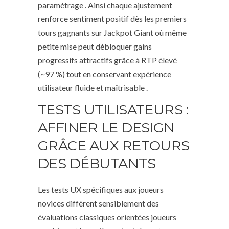
paramétrage . Ainsi chaque ajustement
renforce sentiment positif dès les premiers
tours gagnants sur Jackpot Giant où même
petite mise peut débloquer gains
progressifs attractifs grâce à RTP élevé
(~97 %) tout en conservant expérience
utilisateur fluide et maîtrisable .
TESTS UTILISATEURS :
AFFINER LE DESIGN
GRÂCE AUX RETOURS
DES DÉBUTANTS
Les tests UX spécifiques aux joueurs
novices diffèrent sensiblement des
évaluations classiques orientées joueurs