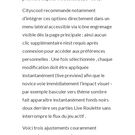
Cityscoot recommande notamment
d’intégrer ces options directement dans un
menu latéral accessible via icône engrenage
visible dès la page principale ; ainsi aucun
clic supplémentaire n’est requis après
connexion pour accéder aux préférences
personnelles . Une fois sélectionnée , chaque
modification doit être appliquée
instantanément (
live preview
) afin que le
novice voie immédiatement l’impact visuel –
par exemple basculer vers thème sombre
fait apparaître instantanément fonds noirs
doux derrière ses parties Live Roulette sans
interrompre le flux du jeu actif .
Voici trois ajustements couramment