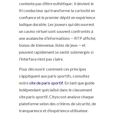
contente pas d’être esthétique : il devient le
fil conducteur qui transforme la curiosité en
confiance et le premier dépôt en expérience
ludique durable. Les joueurs qui découvrent
un casino virtuel sont souvent confrontés à
une avalanche d’informations — RTP affiché,
bonus de bienvenue, listes de jeux — et
peuvent rapidement se sentir submergés si
l’interface n’est pas claire.
Pour découvrir comment ces principes
s’appliquent aux paris sportifs, consultez
notre
site de paris sportif
. En tant que guide
indépendant spécialisé dans le classement
site paris sportif, Cityscoot analyse chaque
plateforme selon des critères de sécurité, de
transparence et d’expérience utilisateur.