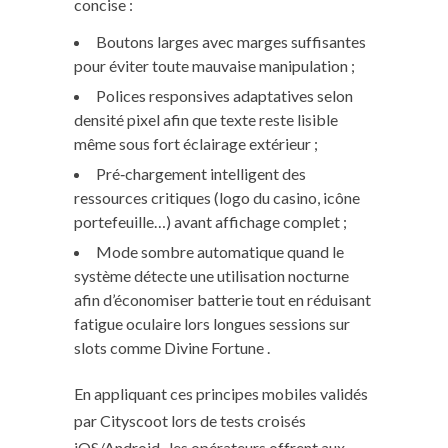
concise :
Boutons larges avec marges suffisantes
pour éviter toute mauvaise manipulation ;
Polices responsives adaptatives selon
densité pixel afin que texte reste lisible
même sous fort éclairage extérieur ;
Pré‑chargement intelligent des
ressources critiques (logo du casino, icône
portefeuille…) avant affichage complet ;
Mode sombre automatique quand le
système détecte une utilisation nocturne
afin d’économiser batterie tout en réduisant
fatigue oculaire lors longues sessions sur
slots comme Divine Fortune .
En appliquant ces principes mobiles validés
par Cityscoot lors de tests croisés
iOS/Android , les opérateurs offrent aux