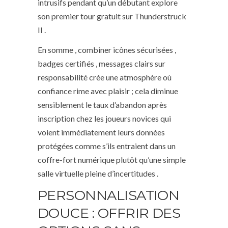
intrusifs pendant qu’un débutant explore
son premier tour gratuit sur Thunderstruck
II .
En somme , combiner icônes sécurisées ,
badges certifiés , messages clairs sur
responsabilité crée une atmosphère où
confiance rime avec plaisir ; cela diminue
sensiblement le taux d’abandon après
inscription chez les joueurs novices qui
voient immédiatement leurs données
protégées comme s’ils entraient dans un
coffre-fort numérique plutôt qu’une simple
salle virtuelle pleine d’incertitudes .
PERSONNALISATION
DOUCE : OFFRIR DES