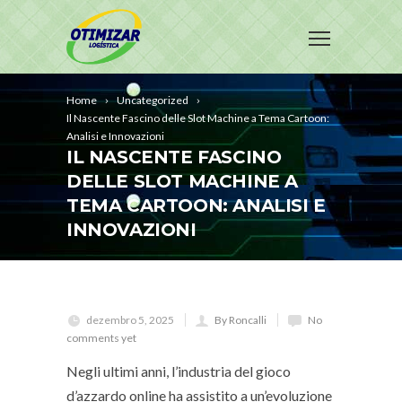
Home
Uncategorized
Il Nascente Fascino delle Slot Machine a Tema Cartoon:
Analisi e Innovazioni
IL NASCENTE FASCINO
DELLE SLOT MACHINE A
TEMA CARTOON: ANALISI E
INNOVAZIONI
dezembro 5, 2025
By Roncalli
No
comments yet
Negli ultimi anni, l’industria del gioco
d’azzardo online ha assistito a un’evoluzione