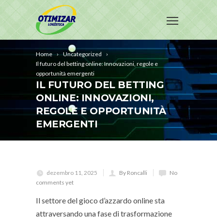
Home
Uncategorized
Il futuro del betting online: Innovazioni, regole e
opportunità emergenti
IL FUTURO DEL BETTING
ONLINE: INNOVAZIONI,
REGOLE E OPPORTUNITÀ
EMERGENTI
dezembro 11, 2025
By Roncalli
No
comments yet
Il settore del gioco d’azzardo online sta
attraversando una fase di trasformazione