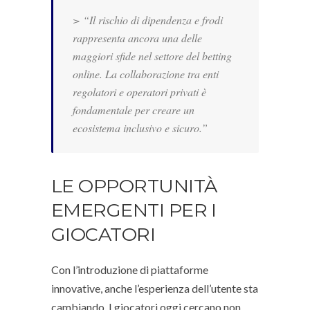
> “Il rischio di dipendenza e frodi
rappresenta ancora una delle
maggiori sfide nel settore del betting
online. La collaborazione tra enti
regolatori e operatori privati è
fondamentale per creare un
ecosistema inclusivo e sicuro.”
LE OPPORTUNITÀ
EMERGENTI PER I
GIOCATORI
Con l’introduzione di piattaforme
innovative, anche l’esperienza dell’utente sta
cambiando. I giocatori oggi cercano non