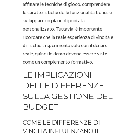
affinare le tecniche di gioco, comprendere
le caratteristiche delle funzionalità bonus e
sviluppare un piano di puntata
personalizzato. Tuttavia, è importante
ricordare che la reale esperienza di vincita e
di rischio si sperimenta solo con il denaro
reale, quindi le demo devono essere viste
come un complemento formativo.
LE IMPLICAZIONI
DELLE DIFFERENZE
SULLA GESTIONE DEL
BUDGET
COME LE DIFFERENZE DI
VINCITA INFLUENZANO IL