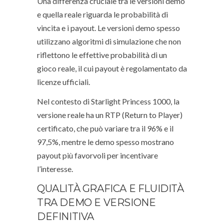
Una differenza cruciale tra le versioni demo
e quella reale riguarda le probabilità di
vincita e i payout. Le versioni demo spesso
utilizzano algoritmi di simulazione che non
riflettono le effettive probabilità di un
gioco reale, il cui payout è regolamentato da
licenze ufficiali.
Nel contesto di Starlight Princess 1000, la
versione reale ha un RTP (Return to Player)
certificato, che può variare tra il 96% e il
97,5%, mentre le demo spesso mostrano
payout più favorvoli per incentivare
l’interesse.
QUALITÀ GRAFICA E FLUIDITÀ
TRA DEMO E VERSIONE
DEFINITIVA