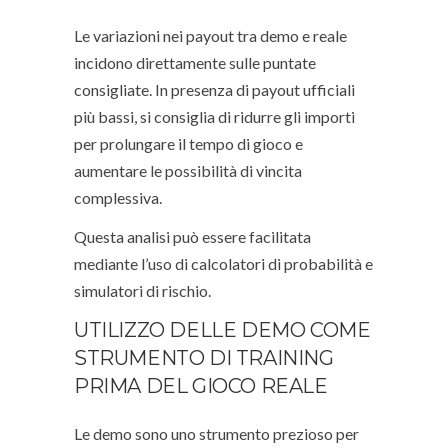
Le variazioni nei payout tra demo e reale
incidono direttamente sulle puntate
consigliate. In presenza di payout ufficiali
più bassi, si consiglia di ridurre gli importi
per prolungare il tempo di gioco e
aumentare le possibilità di vincita
complessiva.
Questa analisi può essere facilitata
mediante l’uso di calcolatori di probabilità e
simulatori di rischio.
UTILIZZO DELLE DEMO COME
STRUMENTO DI TRAINING
PRIMA DEL GIOCO REALE
Le demo sono uno strumento prezioso per