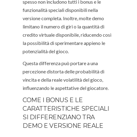
spesso non includono tutti i bonus e le
funzionalità speciali disponibili nella
versione completa. Inoltre, molte demo
limitano il numero di giri o la quantità di
credito virtuale disponibile, riducendo così
la possibilità di sperimentare appieno le
potenzialità del gioco.
Questa differenza può portare a una
percezione distorta delle probabilità di
vincita e della reale volatilità del gioco,
influenzando le aspettative del giocatore.
COME I BONUS E LE
CARATTERISTICHE SPECIALI
SI DIFFERENZIANO TRA
DEMO E VERSIONE REALE