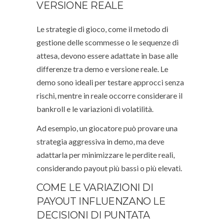
VERSIONE REALE
Le strategie di gioco, come il metodo di
gestione delle scommesse o le sequenze di
attesa, devono essere adattate in base alle
differenze tra demo e versione reale. Le
demo sono ideali per testare approcci senza
rischi, mentre in reale occorre considerare il
bankroll e le variazioni di volatilità.
Ad esempio, un giocatore può provare una
strategia aggressiva in demo, ma deve
adattarla per minimizzare le perdite reali,
considerando payout più bassi o più elevati.
COME LE VARIAZIONI DI
PAYOUT INFLUENZANO LE
DECISIONI DI PUNTATA