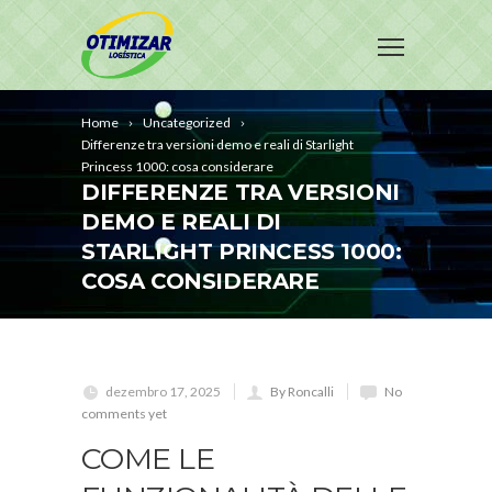
Home
Uncategorized
Differenze tra versioni demo e reali di Starlight
Princess 1000: cosa considerare
DIFFERENZE TRA VERSIONI
DEMO E REALI DI
STARLIGHT PRINCESS 1000:
COSA CONSIDERARE
dezembro 17, 2025
By Roncalli
No
comments yet
COME LE