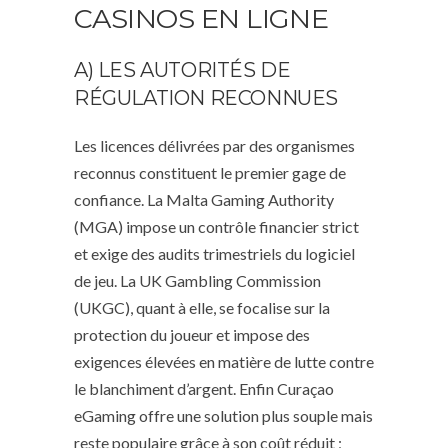
CASINOS EN LIGNE
A) LES AUTORITÉS DE
RÉGULATION RECONNUES
Les licences délivrées par des organismes
reconnus constituent le premier gage de
confiance. La Malta Gaming Authority
(MGA) impose un contrôle financier strict
et exige des audits trimestriels du logiciel
de jeu. La UK Gambling Commission
(UKGC), quant à elle, se focalise sur la
protection du joueur et impose des
exigences élevées en matière de lutte contre
le blanchiment d’argent. Enfin Curaçao
eGaming offre une solution plus souple mais
reste populaire grâce à son coût réduit ;