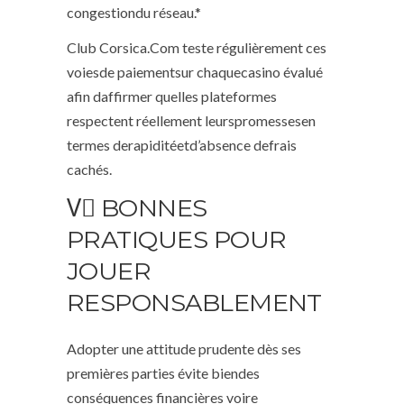
congestiondu réseau.*
Club Corsica.Com teste régulièrement ces
voiesde paiementsur chaquecasino évalué
afin daffirmer quelles plateformes
respectent réellement leurspromessesen
termes derapiditéetd’absence defrais
cachés.
V️⃣ BONNES
PRATIQUES POUR
JOUER
RESPONSABLEMENT
Adopter une attitude prudente dès ses
premières parties évite biendes
conséquences financières voire