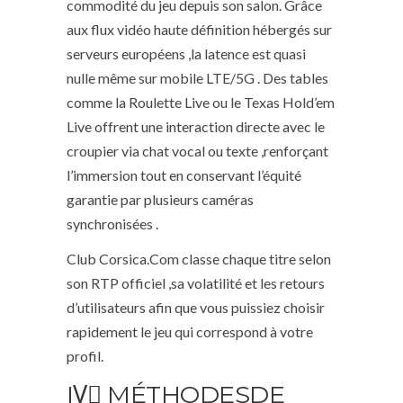
commodité du jeu depuis son salon. Grâce
aux flux vidéo haute définition hébergés sur
serveurs européens ,la latence est quasi
nulle même sur mobile LTE/5G . Des tables
comme la Roulette Live ou le Texas Hold’em
Live offrent une interaction directe avec le
croupier via chat vocal ou texte ,renforçant
l’immersion tout en conservant l’équité
garantie par plusieurs caméras
synchronisées .
Club Corsica.Com classe chaque titre selon
son RTP officiel ,sa volatilité et les retours
d’utilisateurs afin que vous puissiez choisir
rapidement le jeu qui correspond à votre
profil.
IV️⃣ MÉTHODESDE