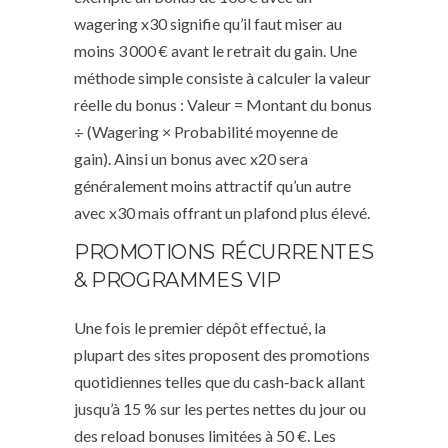
wagering x30 signifie qu’il faut miser au
moins 3 000 € avant le retrait du gain. Une
méthode simple consiste à calculer la valeur
réelle du bonus : Valeur = Montant du bonus
÷ (Wagering × Probabilité moyenne de
gain). Ainsi un bonus avec x20 sera
généralement moins attractif qu’un autre
avec x30 mais offrant un plafond plus élevé.
PROMOTIONS RÉCURRENTES
& PROGRAMMES VIP
Une fois le premier dépôt effectué, la
plupart des sites proposent des promotions
quotidiennes telles que du cash‑back allant
jusqu’à 15 % sur les pertes nettes du jour ou
des reload bonuses limitées à 50 €. Les