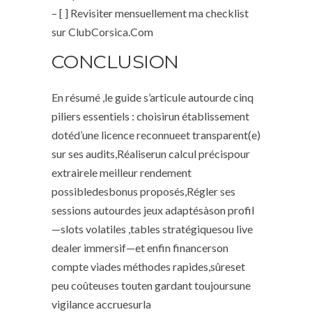
– [ ] Revisiter mensuellement ma checklist
sur ClubCorsica.Com
CONCLUSION
En résumé ,le guide s’articule autourde cinq
piliers essentiels : choisirun établissement
dotéd’une licence reconnueet transparent(e)
sur ses audits,Réaliserun calcul précispour
extrairele meilleur rendement
possibledesbonus proposés,Régler ses
sessions autourdes jeux adaptésàson profil
—slots volatiles ,tables stratégiquesou live
dealer immersif—et enfin financerson
compte viades méthodes rapides,sûreset
peu coûteuses touten gardant toujoursune
vigilance accruesurla