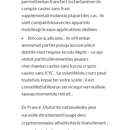
permettentun transfert instantanéversle
compte casino sans frais
supplémentairesdansla plupartdes cas . Ils
sont compatiblesavecles appareils
mobilesgrâceaux applications dédiées .
Bitcoin & altcoins : ils offrentun
anonymat partiel puisqu’aucune pièce
dentité n’est requise lorsdu dépôt – ce qui
séduit particulièrementles joueurs
cherchantun casino sans kycou crypto
casino sans KYC . La volatilitédu cours peut
toutefois impacter votre solde ; il est
conseilléd’utiliserun servicequi verrouillele
tauxau momentdu retrait .
En France ,l’Autorité nationaledes jeux
surveille étroitementl’usage dess
cryptomonnaies afind’éviterle blanchiment ;