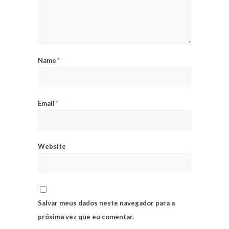
Name
*
Email
*
Website
Salvar meus dados neste navegador para a
próxima vez que eu comentar.