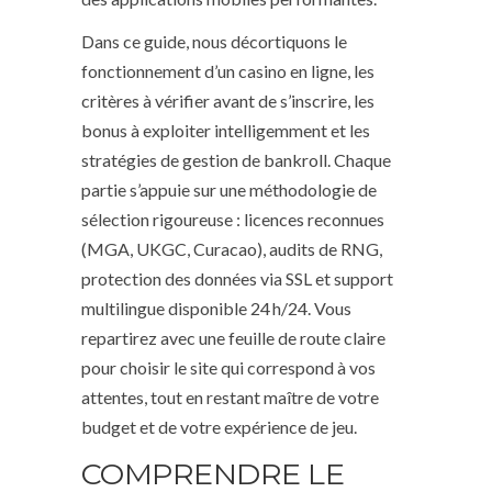
Dans ce guide, nous décortiquons le
fonctionnement d’un casino en ligne, les
critères à vérifier avant de s’inscrire, les
bonus à exploiter intelligemment et les
stratégies de gestion de bankroll. Chaque
partie s’appuie sur une méthodologie de
sélection rigoureuse : licences reconnues
(MGA, UKGC, Curacao), audits de RNG,
protection des données via SSL et support
multilingue disponible 24 h/24. Vous
repartirez avec une feuille de route claire
pour choisir le site qui correspond à vos
attentes, tout en restant maître de votre
budget et de votre expérience de jeu.
COMPRENDRE LE