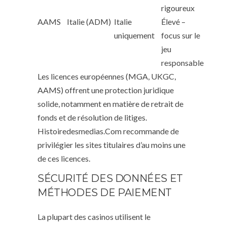
rigoureux
AAMS
Italie (ADM)
Italie
Élevé –
uniquement
focus sur le
jeu
responsable
Les licences européennes (MGA, UKGC,
AAMS) offrent une protection juridique
solide, notamment en matière de retrait de
fonds et de résolution de litiges.
Histoiredesmedias.Com recommande de
privilégier les sites titulaires d’au moins une
de ces licences.
SÉCURITÉ DES DONNÉES ET
MÉTHODES DE PAIEMENT
La plupart des casinos utilisent le