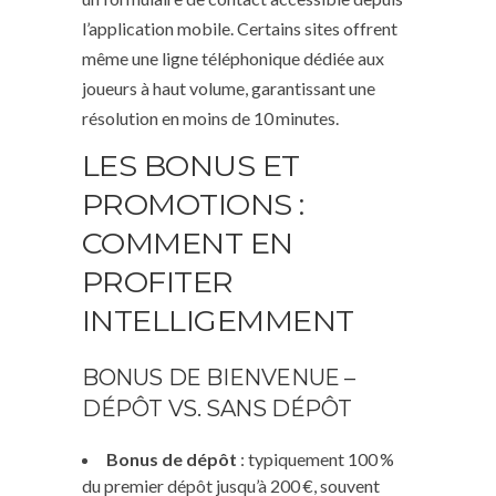
l’application mobile. Certains sites offrent
même une ligne téléphonique dédiée aux
joueurs à haut volume, garantissant une
résolution en moins de 10 minutes.
LES BONUS ET
PROMOTIONS :
COMMENT EN
PROFITER
INTELLIGEMMENT
BONUS DE BIENVENUE –
DÉPÔT VS. SANS DÉPÔT
Bonus de dépôt
: typiquement 100 %
du premier dépôt jusqu’à 200 €, souvent