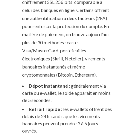
chiffrement SSL 256 bits, comparable à
celui des banques en ligne. Certains offrent
une authentification à deux facteurs (2FA)
pour renforcer la protection du compte. En
matière de paiement, on trouve aujourd’hui
plus de 30 méthodes : cartes
Visa/MasterCard, portefeuilles
électroniques (Skrill, Neteller), virements
bancaires instantanés et même
cryptomonnaies (Bitcoin, Ethereum).
Dépot instantané
: généralement via
carte ou e‑wallet, le solde apparaît en moins
de 5 secondes.
Retrait rapide
: les e‑wallets offrent des
délais de 24 h, tandis que les virements
bancaires peuvent prendre 3 à 5 jours
ouvrés.