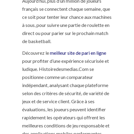
Aujourd’hui, plus d’un million de joueurs
français se connectent chaque semaine, que
ce soit pour tenter leur chance aux machines
à sous, pour suivre une partie de roulette en
direct ou pour parier sur le prochain match
de basketball.
Découvrez le
meilleur site de pari en ligne
pour profiter d’une expérience sécurisée et
ludique. Histoiredesmedias.Com se
positionne comme un comparateur
indépendant, analysant chaque plateforme
selon des critères de sécurité, de variété de
jeux et de service client. Grâce à ses
évaluations, les joueurs peuvent identifier
rapidement les opérateurs qui offrent les
meilleures conditions de jeu responsable et
des applications mobiles performantes.