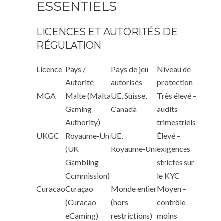
ESSENTIELS
LICENCES ET AUTORITÉS DE
RÉGULATION
Licence
Pays /
Pays de jeu
Niveau de
Autorité
autorisés
protection
MGA
Malte (Malta
UE, Suisse,
Très élevé –
Gaming
Canada
audits
Authority)
trimestriels
UKGC
Royaume‑Uni
UE,
Élevé –
(UK
Royaume‑Uni
exigences
Gambling
strictes sur
Commission)
le KYC
Curacao
Curaçao
Monde entier
Moyen –
(Curacao
(hors
contrôle
eGaming)
restrictions)
moins