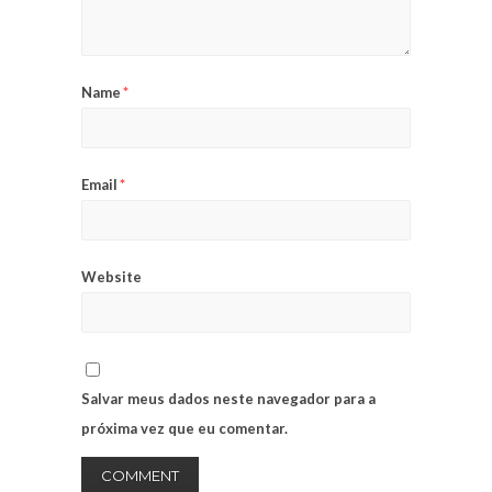
Name
*
Email
*
Website
Salvar meus dados neste navegador para a
próxima vez que eu comentar.