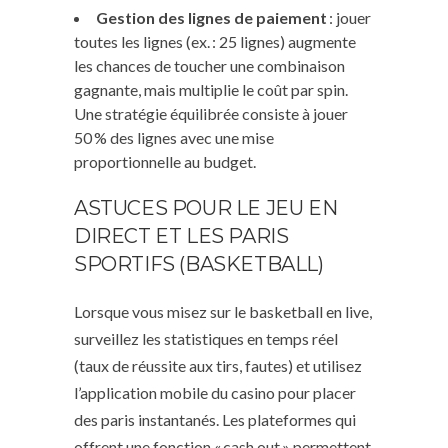
Gestion des lignes de paiement
: jouer
toutes les lignes (ex. : 25 lignes) augmente
les chances de toucher une combinaison
gagnante, mais multiplie le coût par spin.
Une stratégie équilibrée consiste à jouer
50 % des lignes avec une mise
proportionnelle au budget.
ASTUCES POUR LE JEU EN
DIRECT ET LES PARIS
SPORTIFS (BASKETBALL)
Lorsque vous misez sur le basketball en live,
surveillez les statistiques en temps réel
(taux de réussite aux tirs, fautes) et utilisez
l’application mobile du casino pour placer
des paris instantanés. Les plateformes qui
offrent une fonction « cash out » permettent