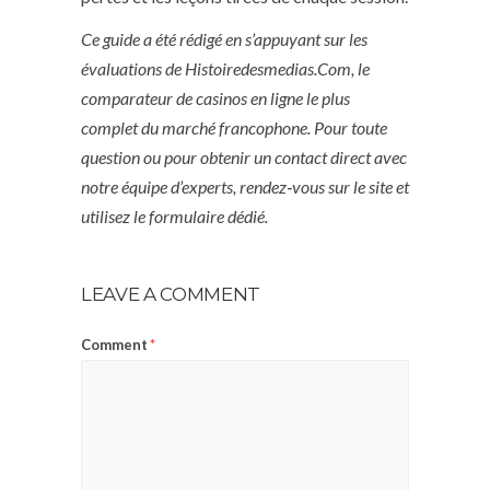
Ce guide a été rédigé en s’appuyant sur les
évaluations de Histoiredesmedias.Com, le
comparateur de casinos en ligne le plus
complet du marché francophone. Pour toute
question ou pour obtenir un
contact
direct avec
notre équipe d’experts, rendez‑vous sur le site et
utilisez le formulaire dédié.
LEAVE A COMMENT
Comment
*