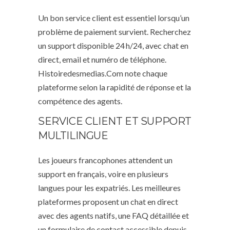
Un bon service client est essentiel lorsqu’un
problème de paiement survient. Recherchez
un support disponible 24 h/24, avec chat en
direct, email et numéro de téléphone.
Histoiredesmedias.Com note chaque
plateforme selon la rapidité de réponse et la
compétence des agents.
SERVICE CLIENT ET SUPPORT
MULTILINGUE
Les joueurs francophones attendent un
support en français, voire en plusieurs
langues pour les expatriés. Les meilleures
plateformes proposent un chat en direct
avec des agents natifs, une FAQ détaillée et
un formulaire de contact accessible depuis