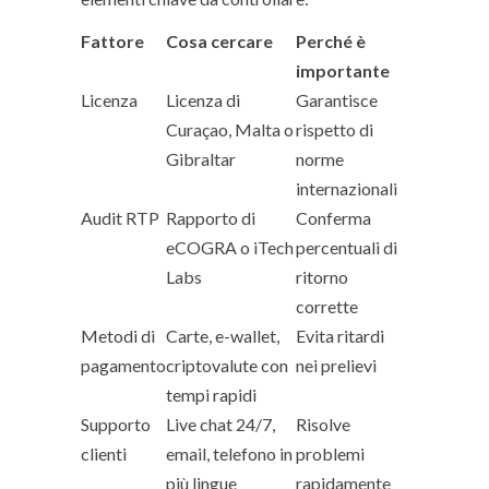
Fattore
Cosa cercare
Perché è
importante
Licenza
Licenza di
Garantisce
Curaçao, Malta o
rispetto di
Gibraltar
norme
internazionali
Audit RTP
Rapporto di
Conferma
eCOGRA o iTech
percentuali di
Labs
ritorno
corrette
Metodi di
Carte, e-wallet,
Evita ritardi
pagamento
criptovalute con
nei prelievi
tempi rapidi
Supporto
Live chat 24/7,
Risolve
clienti
email, telefono in
problemi
più lingue
rapidamente