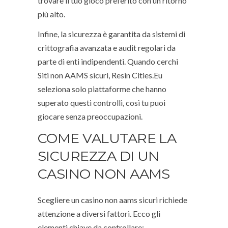
trovare il tuo gioco preferito con un ritorno
più alto.
Infine, la sicurezza è garantita da sistemi di
crittografia avanzata e audit regolari da
parte di enti indipendenti. Quando cerchi
Siti non AAMS sicuri, Resin Cities.Eu
seleziona solo piattaforme che hanno
superato questi controlli, così tu puoi
giocare senza preoccupazioni.
COME VALUTARE LA
SICUREZZA DI UN
CASINO NON AAMS
Scegliere un casino non aams sicuri richiede
attenzione a diversi fattori. Ecco gli
elementi chiave da controllare: