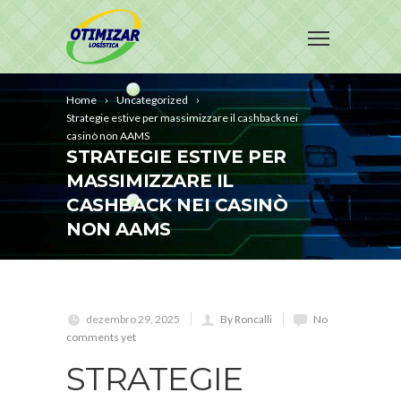
Home
Uncategorized
Strategie estive per massimizzare il cashback nei
casinò non AAMS
STRATEGIE ESTIVE PER
MASSIMIZZARE IL
CASHBACK NEI CASINÒ
NON AAMS
dezembro 29, 2025
By Roncalli
No
comments yet
STRATEGIE