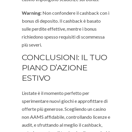
Warning:
Non confondere il cashback con i
bonus di deposito. Il cashback è basato
sulle perdite effettive, mentre i bonus
richiedono spesso requisiti di scommessa
più severi.
CONCLUSIONI: IL TUO
PIANO D’AZIONE
ESTIVO
L’estate è il momento perfetto per
sperimentare nuovi giochi e approfittare di
offerte più generose. Scegliendo un casino
non AAMS affidabile, controllando licenze e
audit, e sfruttando al meglio il cashback,