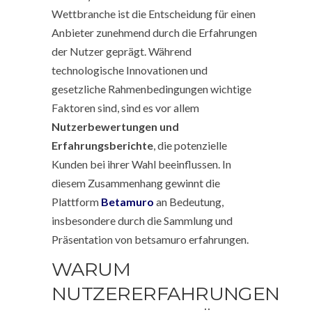
Wettbranche ist die Entscheidung für einen
Anbieter zunehmend durch die Erfahrungen
der Nutzer geprägt. Während
technologische Innovationen und
gesetzliche Rahmenbedingungen wichtige
Faktoren sind, sind es vor allem
Nutzerbewertungen und
Erfahrungsberichte
, die potenzielle
Kunden bei ihrer Wahl beeinflussen. In
diesem Zusammenhang gewinnt die
Plattform
Betamuro
an Bedeutung,
insbesondere durch die Sammlung und
Präsentation von betsamuro erfahrungen.
WARUM
NUTZERERFAHRUNGEN