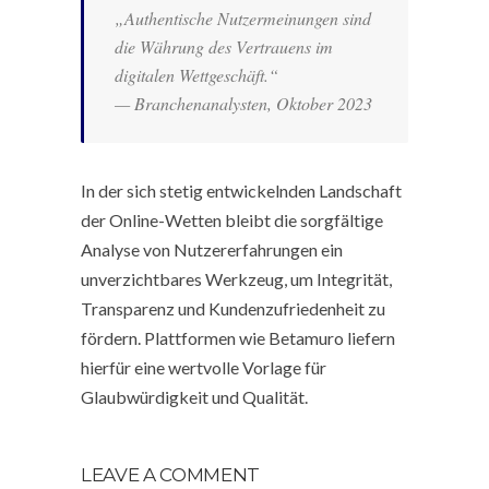
„Authentische Nutzermeinungen sind
die Währung des Vertrauens im
digitalen Wettgeschäft.“
— Branchenanalysten, Oktober 2023
In der sich stetig entwickelnden Landschaft
der Online-Wetten bleibt die sorgfältige
Analyse von Nutzererfahrungen ein
unverzichtbares Werkzeug, um Integrität,
Transparenz und Kundenzufriedenheit zu
fördern. Plattformen wie Betamuro liefern
hierfür eine wertvolle Vorlage für
Glaubwürdigkeit und Qualität.
LEAVE A COMMENT