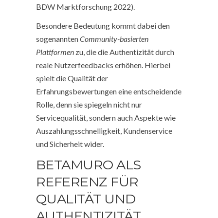
BDW Marktforschung 2022).
Besondere Bedeutung kommt dabei den
sogenannten
Community-basierten
Plattformen
zu, die die Authentizität durch
reale Nutzerfeedbacks erhöhen. Hierbei
spielt die Qualität der
Erfahrungsbewertungen eine entscheidende
Rolle, denn sie spiegeln nicht nur
Servicequalität, sondern auch Aspekte wie
Auszahlungsschnelligkeit, Kundenservice
und Sicherheit wider.
BETAMURO ALS
REFERENZ FÜR
QUALITÄT UND
AUTHENTIZITÄT