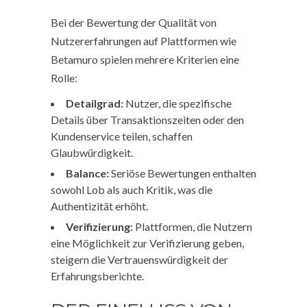
Bei der Bewertung der Qualität von
Nutzererfahrungen auf Plattformen wie
Betamuro spielen mehrere Kriterien eine
Rolle:
Detailgrad:
Nutzer, die spezifische
Details über Transaktionszeiten oder den
Kundenservice teilen, schaffen
Glaubwürdigkeit.
Balance:
Seriöse Bewertungen enthalten
sowohl Lob als auch Kritik, was die
Authentizität erhöht.
Verifizierung:
Plattformen, die Nutzern
eine Möglichkeit zur Verifizierung geben,
steigern die Vertrauenswürdigkeit der
Erfahrungsberichte.