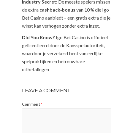
Industry Secret:
De meeste spelers missen
de extra
cashback‑bonus
van 10 % die Igo
Bet Casino aanbiedt – een gratis extra die je
winst kan verhogen zonder extra inzet.
Did You Know?
Igo Bet Casino is officieel
gelicentieerd door de Kansspelautoriteit,
waardoor je verzekerd bent van eerlijke
spelpraktijken en betrouwbare
uitbetalingen.
LEAVE A COMMENT
Comment
*