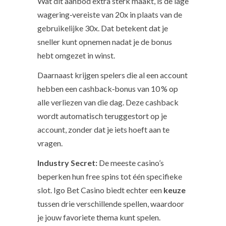
Wat dit aanbod extra sterk maakt, is de lage
wagering‑vereiste van 20x in plaats van de
gebruikelijke 30x. Dat betekent dat je
sneller kunt opnemen nadat je de bonus
hebt omgezet in winst.
Daarnaast krijgen spelers die al een account
hebben een cashback‑bonus van 10 % op
alle verliezen van die dag. Deze cashback
wordt automatisch teruggestort op je
account, zonder dat je iets hoeft aan te
vragen.
Industry Secret:
De meeste casino’s
beperken hun free spins tot één specifieke
slot. Igo Bet Casino biedt echter een
keuze
tussen drie verschillende spellen, waardoor
je jouw favoriete thema kunt spelen.