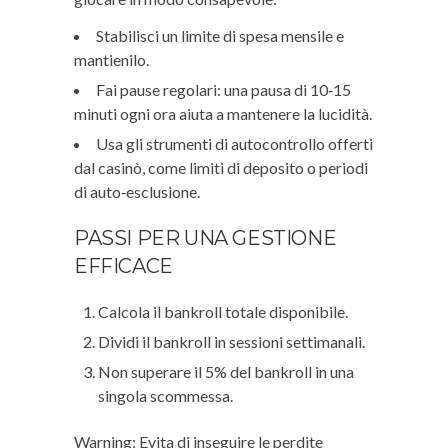
Stabilisci un limite di spesa mensile e
mantienilo.
Fai pause regolari: una pausa di 10‑15
minuti ogni ora aiuta a mantenere la lucidità.
Usa gli strumenti di autocontrollo offerti
dal casinò, come limiti di deposito o periodi
di auto‑esclusione.
PASSI PER UNA GESTIONE
EFFICACE
Calcola il bankroll totale disponibile.
Dividi il bankroll in sessioni settimanali.
Non superare il 5% del bankroll in una
singola scommessa.
Warning: Evita di inseguire le perdite