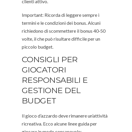
clienti attivo.
Important: Ricorda di leggere sempre i
termini e le condizioni dei bonus. Alcuni
richiedono di scommettere il bonus 40‑50
volte, il che può risultare difficile per un
piccolo budget.
CONSIGLI PER
GIOCATORI
RESPONSABILI E
GESTIONE DEL
BUDGET
Il gioco d’azzardo deve rimanere un’attività
ricreativa. Ecco alcune linee guida per
giocare in modo consapevole: