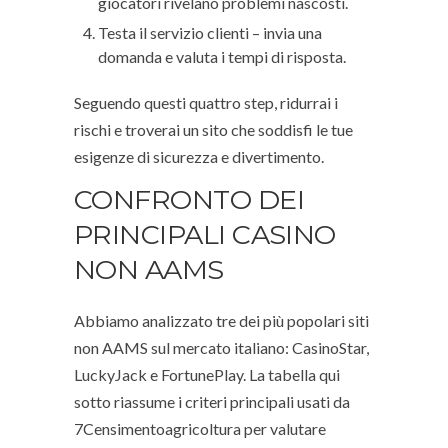
giocatori rivelano problemi nascosti.
Testa il servizio clienti – invia una
domanda e valuta i tempi di risposta.
Seguendo questi quattro step, ridurrai i
rischi e troverai un sito che soddisfi le tue
esigenze di sicurezza e divertimento.
CONFRONTO DEI
PRINCIPALI CASINO
NON AAMS
Abbiamo analizzato tre dei più popolari siti
non AAMS sul mercato italiano: CasinoStar,
LuckyJack e FortunePlay. La tabella qui
sotto riassume i criteri principali usati da
7Censimentoagricoltura per valutare