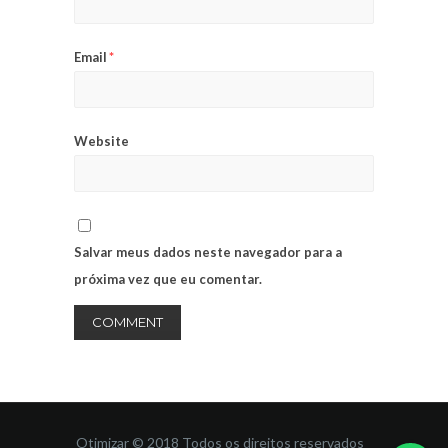
Email
*
Website
Salvar meus dados neste navegador para a
próxima vez que eu comentar.
Otimizar © 2018 Todos os direitos reservados