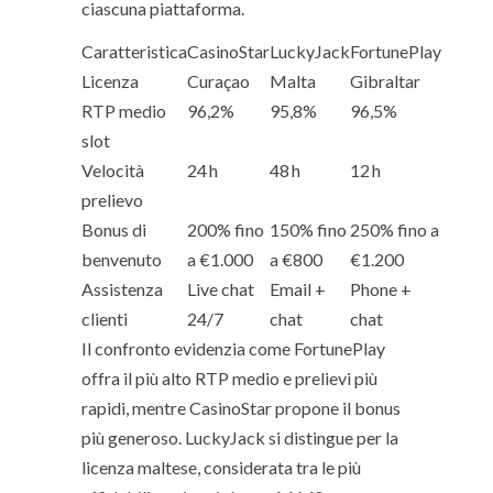
ciascuna piattaforma.
Caratteristica
CasinoStar
LuckyJack
FortunePlay
Licenza
Curaçao
Malta
Gibraltar
RTP medio
96,2%
95,8%
96,5%
slot
Velocità
24 h
48 h
12 h
prelievo
Bonus di
200% fino
150% fino
250% fino a
benvenuto
a €1.000
a €800
€1.200
Assistenza
Live chat
Email +
Phone +
clienti
24/7
chat
chat
Il confronto evidenzia come FortunePlay
offra il più alto RTP medio e prelievi più
rapidi, mentre CasinoStar propone il bonus
più generoso. LuckyJack si distingue per la
licenza maltese, considerata tra le più