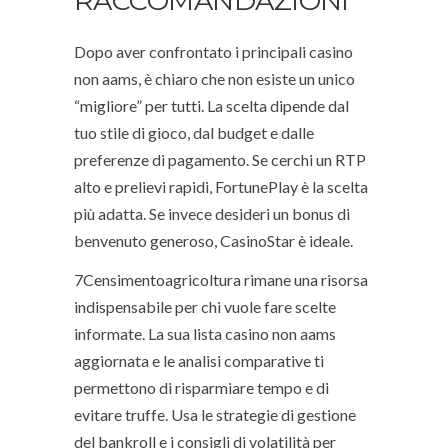
RACCOMANDAZIONI
Dopo aver confrontato i principali casino
non aams, è chiaro che non esiste un unico
“migliore” per tutti. La scelta dipende dal
tuo stile di gioco, dal budget e dalle
preferenze di pagamento. Se cerchi un RTP
alto e prelievi rapidi, FortunePlay è la scelta
più adatta. Se invece desideri un bonus di
benvenuto generoso, CasinoStar è ideale.
7Censimentoagricoltura rimane una risorsa
indispensabile per chi vuole fare scelte
informate. La sua lista casino non aams
aggiornata e le analisi comparative ti
permettono di risparmiare tempo e di
evitare truffe. Usa le strategie di gestione
del bankroll e i consigli di volatilità per